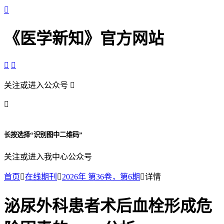

《医学新知》官方网站


关注或进入公众号


长按选择“识别图中二维码”
关注或进入我中心公众号
首页

在线期刊

2026年 第36卷，第6期

详情
泌尿外科患者术后血栓形成危