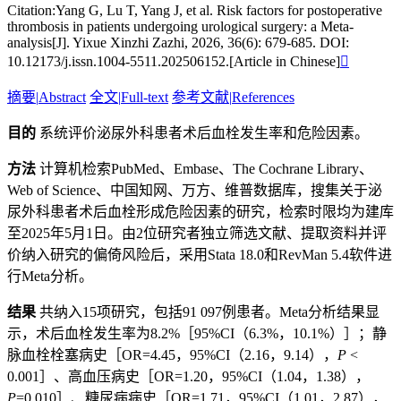
Citation:Yang G, Lu T, Yang J, et al. Risk factors for postoperative
thrombosis in patients undergoing urological surgery: a Meta-
analysis[J]. Yixue Xinzhi Zazhi, 2026, 36(6): 679-685. DOI:
10.12173/j.issn.1004-5511.202506152.[Article in Chinese]

摘要
|
Abstract
全文
|
Full-text
参考文献
|
References
目的
系统评价泌尿外科患者术后血栓发生率和危险因素。
方法
计算机检索PubMed、Embase、The Cochrane Library、
Web of Science、中国知网、万方、维普数据库，搜集关于泌
尿外科患者术后血栓形成危险因素的研究，检索时限均为建库
至2025年5月1日。由2位研究者独立筛选文献、提取资料并评
价纳入研究的偏倚风险后，采用Stata 18.0和RevMan 5.4软件进
行Meta分析。
结果
共纳入15项研究，包括91 097例患者。Meta分析结果显
示，术后血栓发生率为8.2%［95%CI（6.3%，10.1%）］；静
脉血栓栓塞病史［OR=4.45，95%CI（2.16，9.14），
P
<
0.001］、高血压病史［OR=1.20，95%CI（1.04，1.38），
P
=0.010］、糖尿病病史［OR=1.71，95%CI（1.01，2.87），