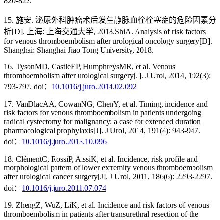
820-822.
15. 施安. 泌尿外科肿瘤术后发生静脉血栓栓塞症的危险因素分
析[D]. 上海: 上海交通大学, 2018.ShiA. Analysis of risk factors
for venous thromboembolism after urological oncology surgery[D].
Shanghai: Shanghai Jiao Tong University, 2018.
16. TysonMD, CastleEP, HumphreysMR, et al. Venous
thromboembolism after urological surgery[J]. J Urol, 2014, 192(3):
793-797. doi：
10.1016/j.juro.2014.02.092
17. VanDlacAA, CowanNG, ChenY, et al. Timing, incidence and
risk factors for venous thromboembolism in patients undergoing
radical cystectomy for malignancy: a case for extended duration
pharmacological prophylaxis[J]. J Urol, 2014, 191(4): 943-947.
doi：
10.1016/j.juro.2013.10.096
18. ClémentC, RossiP, AissiK, et al. Incidence, risk profile and
morphological pattern of lower extremity venous thromboembolism
after urological cancer surgery[J]. J Urol, 2011, 186(6): 2293-2297.
doi：
10.1016/j.juro.2011.07.074
19. ZhengZ, WuZ, LiK, et al. Incidence and risk factors of venous
thromboembolism in patients after transurethral resection of the