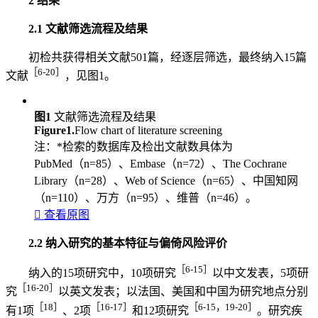
2 结果
2.1 文献筛选流程及结果
初检共获得相关文献501篇，经逐层筛选，最终纳入15篇
［6-20］
文献
，见图1。
图1
文献筛选流程及结果
Figure1.
Flow chart of literature screening
注：*检索的数据库及检出文献数具体为
PubMed（n=85）、Embase（n=72）、The Cochrane
Library（n=28）、Web of Science（n=65）、中国知网
（n=110）、万方（n=95）、维普（n=46）。

查看原图
2.2 纳入研究的基本特征与偏倚风险评价
［6-15］
纳入的15项研究中，10项研究
以中文发表，5项研
［16-20］
究
以英文发表；以法国、美国和中国为研究地点分别
［18］
［16-17］
［6-15，19-20］
有1项
、2项
和12项研究
。研究疾