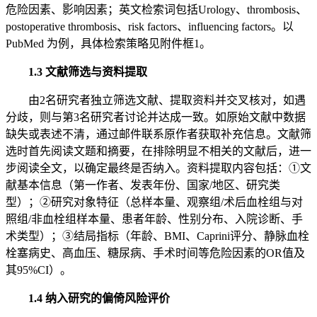
危险因素、影响因素；英文检索词包括Urology、thrombosis、
postoperative thrombosis、risk factors、influencing factors。以
PubMed 为例，具体检索策略见附件框1。
1.3 文献筛选与资料提取
由2名研究者独立筛选文献、提取资料并交叉核对，如遇
分歧，则与第3名研究者讨论并达成一致。如原始文献中数据
缺失或表述不清，通过邮件联系原作者获取补充信息。文献筛
选时首先阅读文题和摘要，在排除明显不相关的文献后，进一
步阅读全文，以确定最终是否纳入。资料提取内容包括：①文
献基本信息（第一作者、发表年份、国家/地区、研究类
型）；②研究对象特征（总样本量、观察组/术后血栓组与对
照组/非血栓组样本量、患者年龄、性别分布、入院诊断、手
术类型）；③结局指标（年龄、BMI、Caprini评分、静脉血栓
栓塞病史、高血压、糖尿病、手术时间等危险因素的OR值及
其95%CI）。
1.4 纳入研究的偏倚风险评价