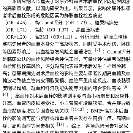
本研究纳入15篇关于泌尿外科患者术后血栓形成危险因素
的高质量文献，以国内研究为主。结果显示，影响泌尿外科患
者术后血栓形成的危险因素为静脉血栓栓塞病史
（OR=4.45）、高Caprini评分（OR=1.73）、糖尿病病史
（OR=1.71）、高龄（OR=1.37）、高血压病史
（OR=1.20）、高BMI（OR=1.11）。分析原因，静脉血栓栓
塞病史患者的血液本身处于高凝状态，同时受手术创伤、卧床
［7］
等因素影响后，其血栓复发风险会显著增加
；Caprini评分
是临床公认的血栓风险综合评估工具，可量化评估患者深静脉
血栓和肺栓塞风险，评分越高代表患者术后发生血栓风险越
高；糖尿病病史对术后血栓的影响主要与患者长期高血糖及血
糖波动致使血管内皮细胞受损、血管严重炎症反应、血液黏稠
［8-
度明显增加、凝血和纤溶功能失衡等因素的综合影响有关
10］
；高血压对术后血栓的影响则主要与血小板聚集和反应性
升高、血管内皮细胞受损、小血管管壁增厚狭窄、合并症导致
［11-12］
血液黏稠度增加等因素密切关联
；BMI升高对术后血
栓的影响则可能与肥胖或超重患者并发存在高脂血症、高糖血
［13］
症、高粘血症等因素相关
。综上，各项危险因素对泌尿