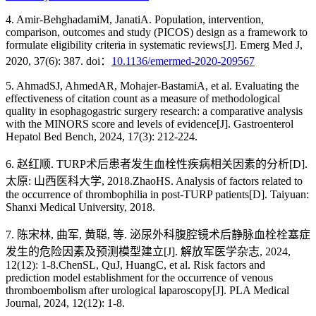
4. Amir-BehghadamiM, JanatiA. Population, intervention,
comparison, outcomes and study (PICOS) design as a framework to
formulate eligibility criteria in systematic reviews[J]. Emerg Med J,
2020, 37(6): 387. doi：
10.1136/emermed-2020-209567
5. AhmadSJ, AhmedAR, Mohajer-BastamiA, et al. Evaluating the
effectiveness of citation count as a measure of methodological
quality in esophagogastric surgery research: a comparative analysis
with the MINORS score and levels of evidence[J]. Gastroenterol
Hepatol Bed Bench, 2024, 17(3): 212-224.
6. 赵红顺. TURP术后患者发生血栓性疾病相关因素的分析[D].
太原: 山西医科大学, 2018.ZhaoHS. Analysis of factors related to
the occurrence of thrombophilia in post-TURP patients[D]. Taiyuan:
Shanxi Medical University, 2018.
7. 陈宋林, 曲军, 黄聪, 等. 泌尿外科腹腔镜术后静脉血栓栓塞症
发生的危险因素及预测模型建立[J]. 解放军医学杂志, 2024,
12(12): 1-8.ChenSL, QuJ, HuangC, et al. Risk factors and
prediction model establishment for the occurrence of venous
thromboembolism after urological laparoscopy[J]. PLA Medical
Journal, 2024, 12(12): 1-8.