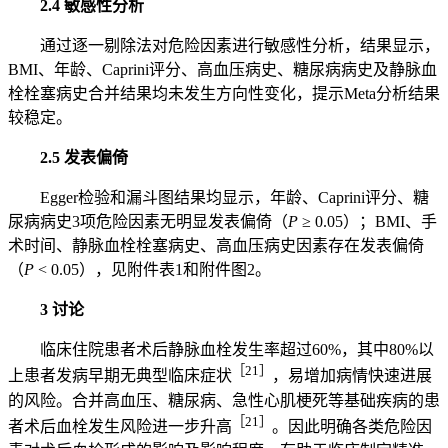
2.4 敏感性分析
通过逐一剔除法对危险因素进行敏感性分析，结果显示，
BMI、年龄、Caprini评分、高血压病史、糖尿病病史及静脉血
栓栓塞病史合并结果均未发生方向性变化，提示Meta分析结果
较稳定。
2.5 发表偏倚
Egger检验和漏斗图结果均显示，年龄、Caprini评分、糖
尿病病史3项危险因素无明显发表偏倚（
P
≥ 0.05）；BMI、手
术时间、静脉血栓栓塞病史、高血压病史因素存在发表偏倚
（
P
< 0.05），见附件表1和附件图2。
3 讨论
临床住院患者术后静脉血栓发生率超过60%，其中80%以
［21］
上患者发病早期无典型临床症状
，易增加病情快速进展
的风险。合并高血压、糖尿病、急性心肌梗死等基础疾病的患
［21］
者术后血栓发生风险进一步升高
。因此明确各类危险因