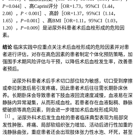
P=
0.044］、高Caprini评分［OR=1.73，95%CI（1.44，
2.08），
P
< 0.001］、高龄［OR=1.37，95%CI（1.14，
1.65），
P=
0.001］、高BMI［OR=1.11，95%CI（1.03，
1.20），
P=
0.009］是泌尿外科患者术后血栓形成的危险因
素。
结论
临床实践中应重点关注术后血栓形成的危险因素并对患
者进行评估，对存在高危因素的患者制定个体化预防策略，加
强围手术期风险评估与干预，以降低术后血栓发生率，改善患
者预后。
泌尿外科患者术后手术切口部位较为敏感，切口受到摩擦
或牵拉刺激后易引发疼痛，因此患者术后往往需长期卧床休
养。长期卧床会导致患者下肢血液回流速度减慢，血液易在深
静脉内异常凝集，从而形成血栓。若患者存在血液黏稠、静脉
壁破损等高危因素，则会进一步增加术后血栓形成风险
［1］
。泌尿外科术后发生血栓的患者临床典型表现为局部突
发性肿胀、疼痛、局部软组织张力增加、活动后进行性加重的
浅静脉曲张，重症患者还会出现肢体张力性水泡、坏死，甚至