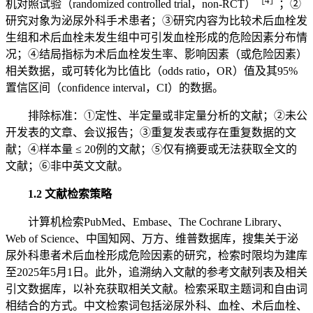
［4］
机对照试验（randomized controlled trial，non-RCT）
；②
研究对象为泌尿外科手术患者；③研究内容为比较术后血栓发
生组和术后血栓未发生组中可引发血栓形成的危险因素分布情
况；④结局指标为术后血栓发生率、影响因素（或危险因素）
相关数据，或可转化为比值比（odds ratio，OR）值及其95%
置信区间（confidence interval，CI）的数据。
排除标准：①定性、半定量或非定量分析的文献；②未公
开发表的文章、会议报告；③重复发表或存在重复数据的文
献；④样本量 ≤ 20例的文献；⑤仅有摘要或无法获取全文的
文献；⑥非中英文文献。
1.2 文献检索策略
计算机检索PubMed、Embase、The Cochrane Library、
Web of Science、中国知网、万方、维普数据库，搜集关于泌
尿外科患者术后血栓形成危险因素的研究，检索时限均为建库
至2025年5月1日。此外，追溯纳入文献的参考文献列表及相关
引文数据库，以补充获取相关文献。检索采取主题词和自由词
相结合的方式。中文检索词包括泌尿外科、血栓、术后血栓、