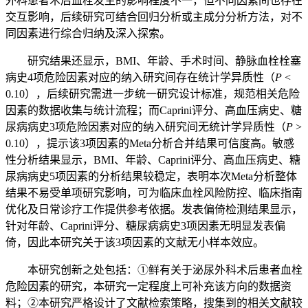
外科患者术后血栓发生的影响程度不一，但不同因素间也存在
交互影响，后续研究可结合回归分析或主成分分析方法，对不
同因素进行综合归纳及深入探索。
研究结果还显示，BMI、年龄、手术时间、静脉血栓栓塞
病史4项危险因素对应的纳入研究间存在统计学异质性（
P
<
0.10），后续研究需进一步统一研究设计标准，规范相关危险
因素的数据收集与统计流程；而Caprini评分、高血压病史、糖
尿病病史3项危险因素对应的纳入研究间无统计学异质性（
P
>
0.10），提示该3项因素的Meta分析合并结果可信度高。敏感
性分析结果显示，BMI、年龄、Caprini评分、高血压病史、糖
尿病病史5项因素的分析结果较稳定，表明本次Meta分析整体
结果不易受单项研究影响，可为临床血栓风险防控、临床指南
优化及日常诊疗工作提供参考依据。发表偏倚检测结果显示，
针对年龄、Caprini评分、糖尿病病史3项因素无明显发表偏
倚，因此本研究关于该3项因素的文献无小样本效应。
本研究创新之处包括：①鲜有关于泌尿外科术后患者血栓
危险因素的研究，本研究一定程度上可补充该方向的数据资
料；②本研究严格设计了文献检索策略，搜集到的相关文献较