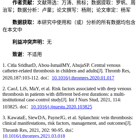
作者贡献：
文献筛选：万涛、熊标；数据提取：罗帆、周
治军；数据分析：卢童；论文撰写：杨刚；论文审定：杨军
数据获取：
本研究中使用和（或）分析的所有数据均包含
在本文中
利益冲突声明：
无
致谢
：不适用
1. Citla SridharD, Abou-IsmailMY, AhujaSP. Central venous
catheter-related thrombosis in children and adults[J]. Thromb Res,
2020,187:103-112. doi：
10.1016/j.thromres.2020.01.017
2. CaoJ, LiS, MaY, et al. Risk factors associated with deep venous
thrombosis in patients with different bed-rest durations: a multi-
institutional case-control study[J]. Int J Nurs Stud, 2021, 114:
103825. doi：
10.1016/j.ijnurstu.2020.103825
3. KawataE, SiewDA, PayneJG, et al. Splanchnic vein thrombosis:
clinical manifestations, risk factors, management, and outcomes[J].
Thromb Res, 2021, 202: 90-95. doi：
10.1016/j.thromres.2021.03.018