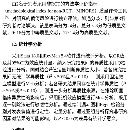
由2名研究者采用非RCT的方法学评价指标
（methodological index for non-RCT，MINORS）质量评价工具
［5］
对研究的偏倚风险进行独立评估，如遇分歧，则与第3名
研究者讨论解决。该量表满分为24分，总分 ≤ 8分为低质量文
献，9~16分为中等质量文献，17~24分为高质量文献。
1.5 统计学分析
采用Stata 18.0和RevMan 5.4软件进行统计分析。以OR值
及其95%CI为效应统计量。纳入研究结果间的异质性采用
Q
检
2
验进行分析，同时结合
I
值定量判断异质性大小。若各研究结
2
果间无统计学异质性（
I
≤ 50%且
P
> 0.10），则采用固定效
2
应模型进行Meta分析；若各研究结果间存在统计学异质性（
I
> 50%或
P
≤ 0.10），则进一步分析异质性来源，在排除明显
临床异质性的影响后，采用随机效应模型进行Meta分析。采用
逐一剔除法进行敏感性分析。通过绘制漏斗图和Egger检验分
别对发表偏倚进行定性、定量分析。通过亚组分析探究非研究
因素对结果的可能影响。以
P
< 0.05为差异有统计学意义。