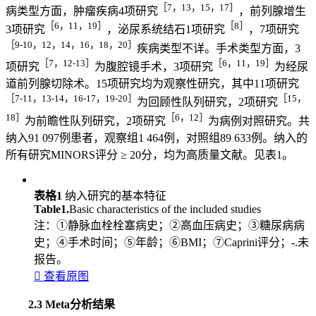
［7，13，15，17］
病类型方面，肿瘤疾病4项研究
，前列腺增生
［6，11，19］
［8］
3项研究
，泌尿系统结石1项研究
，7项研究
［9-10，12，14，16，18，20］
疾病类型不详。手术类型方面，3
［7，12-13］
［6，11，19］
项研究
为腹腔镜手术，3项研究
为经尿
道前列腺切除术。15项研究均为观察性研究，其中11项研究
［7-11，13-14，16-17，19-20］
［15，
为回顾性队列研究，2项研究
18］
［6，12］
为前瞻性队列研究，2项研究
为病例对照研究。共
纳入91 097例患者，观察组1 464例，对照组89 633例。纳入的
所有研究MINORS评分 ≥ 20分，均为高质量文献。见表1。
表格1
纳入研究的基本特征
Table1.
Basic characteristics of the included studies
注：①静脉血栓栓塞病史；②高血压病史；③糖尿病病
史；④手术时间；⑤年龄；⑥BMI；⑦Caprini评分；-.未
报告。

查看原图
2.3 Meta分析结果