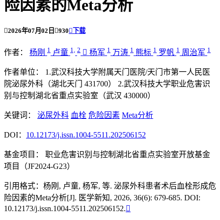
险因素的Meta分析

2026年07月02日

930

下载
1
1,
2
1
1
1
1
1
作者：
杨刚
卢童

杨军
万涛
熊标
罗帆
周治军
作者单位：
1.武汉科技大学附属天门医院/天门市第一人民医
院泌尿外科（湖北天门 431700）
2.武汉科技大学职业危害识
别与控制湖北省重点实验室（武汉 430000）
关键词：
泌尿外科
血栓
危险因素
Meta分析
DOI：
10.12173/j.issn.1004-5511.202506152
基金项目：
职业危害识别与控制湖北省重点实验室开放基金
项目（JF2024-G23）
引用格式：
杨刚, 卢童, 杨军, 等. 泌尿外科患者术后血栓形成危
险因素的Meta分析[J]. 医学新知, 2026, 36(6): 679-685. DOI:
10.12173/j.issn.1004-5511.202506152.
