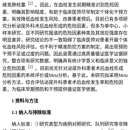
［2］
继发肺栓塞
。因此，在血栓发生前期精准识别危险因
素、明确其影响程度，有助于临床医师尽早制定个体化干预方
案，有效降低血栓发生风险、改善患者预后。目前已有多项研
究分析泌尿外科术后血栓形成的危险因素，但多为单中心、小
样本研究，且不同研究报道的危险因素种类及其效应强度存在
明显差异，研究结论的不一致阻碍了临床医师对患者开展个体
化血栓风险评估，也不利于精准防控方案的制定，易出现预防
干预不足或过度的问题。因此亟需通过高质量循证医学证据研
究，整合现有研究数据，明确具有统计学意义和临床意义的独
［3］
立危险因素
。目前尚无针对泌尿外科患者术后血栓形成
危险因素的系统评价或Meta分析。基于此，本研究拟采用Meta
分析方法，综合评估泌尿外科患者术后血栓发生率和危险因
素，为临床早期预防和干预提供循证医学依据。
1 资料与方法
1.1 纳入与排除标准
纳入标准：①研究类型为病例对照研究、队列研究等非随