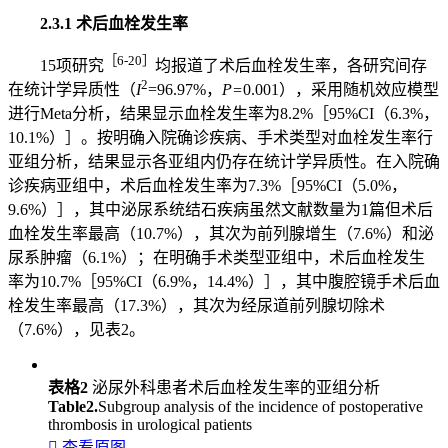
2.3.1 术后血栓发生率
［6-20］
15项研究
均报道了术后血栓发生率，各研究间存
2
在统计学异质性（
I
=96.97%，
P=
0.001），采用随机效应模型
进行Meta分析，结果显示血栓发生率为8.2%［95%CI（6.3%，
10.1%）］。按明确入院确诊疾病、手术类型对血栓发生率行
亚组分析，结果显示各亚组内仍存在统计学异质性。在入院确
诊疾病亚组中，术后血栓发生率为7.3%［95%CI（5.0%，
9.6%）］，其中泌尿系统结石疾病虽然文献数量为1篇但术后
血栓发生率最高（10.7%），其次为前列腺增生（7.6%）和泌
尿系肿瘤（6.1%）；在明确手术类型亚组中，术后血栓发生
率为10.7%［95%CI（6.9%，14.4%）］，其中腹腔镜手术后血
栓发生率最高（17.3%），其次为经尿道前列腺切除术
（7.6%），见表2。
表格2
泌尿外科患者术后血栓发生率的亚组分析
Table2.
Subgroup analysis of the incidence of postoperative
thrombosis in urological patients

查看原图