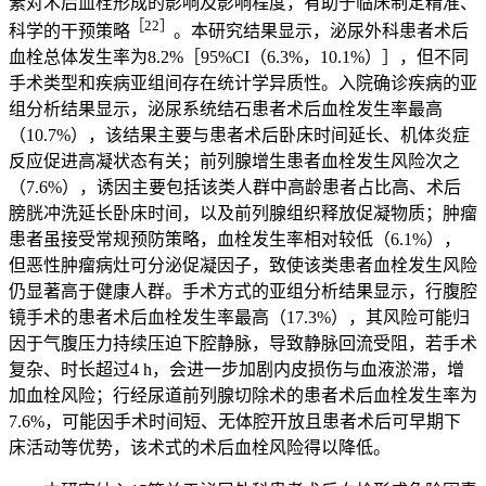
素对术后血栓形成的影响及影响程度，有助于临床制定精准、
［22］
科学的干预策略
。本研究结果显示，泌尿外科患者术后
血栓总体发生率为8.2%［95%CI（6.3%，10.1%）］，但不同
手术类型和疾病亚组间存在统计学异质性。入院确诊疾病的亚
组分析结果显示，泌尿系统结石患者术后血栓发生率最高
（10.7%），该结果主要与患者术后卧床时间延长、机体炎症
反应促进高凝状态有关；前列腺增生患者血栓发生风险次之
（7.6%），诱因主要包括该类人群中高龄患者占比高、术后
膀胱冲洗延长卧床时间，以及前列腺组织释放促凝物质；肿瘤
患者虽接受常规预防策略，血栓发生率相对较低（6.1%），
但恶性肿瘤病灶可分泌促凝因子，致使该类患者血栓发生风险
仍显著高于健康人群。手术方式的亚组分析结果显示，行腹腔
镜手术的患者术后血栓发生率最高（17.3%），其风险可能归
因于气腹压力持续压迫下腔静脉，导致静脉回流受阻，若手术
复杂、时长超过4 h，会进一步加剧内皮损伤与血液淤滞，增
加血栓风险；行经尿道前列腺切除术的患者术后血栓发生率为
7.6%，可能因手术时间短、无体腔开放且患者术后可早期下
床活动等优势，该术式的术后血栓风险得以降低。