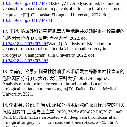
10.3389/fsurg.2021.744244
ZhengZH. Analysis of risk factors for
venous thromboembolism in patients after transurethral resection of
the prostate[D]. Changsha: Zhongnan University, 2022. doi：
10.3389/fsurg.2021.744244
12. 王祺. 泌尿外科达芬奇机器人手术后并发静脉血栓栓塞症的
危险因素分析[D]. 长春: 吉林大学, 2022. doi：
10.24818/ea/2023/63/593
WangQ. Analysis of risk factors for
venous thromboembolism after da Vinci robotic surgery in
urology[D]. Changchun: Jilin University, 2022. doi：
10.24818/ea/2023/63/593
13. 皇甫钊. 泌尿外科恶性肿瘤手术术后发生静脉血栓栓塞症的
危险因素分析[D]. 大连: 大连医科大学, 2021.HuangfuZ.
Analysis of risk factors for venous thromboembolism after
urological malignant tumour surgery[D]. Dalian: Dalian Medical
University, 2021.
14. 李卿英, 张锐, 任宝明. 泌尿外科术后深静脉血栓形成的相关
危险因素[J]. 血栓与止血学, 2020, 26(5): 820-822.LiQY, ZhangR,
RenBM. Risk factors associated with deep vein thrombosis after
urological surgery[J]. Thrombosis and Haemostasis, 2020, 26(5):