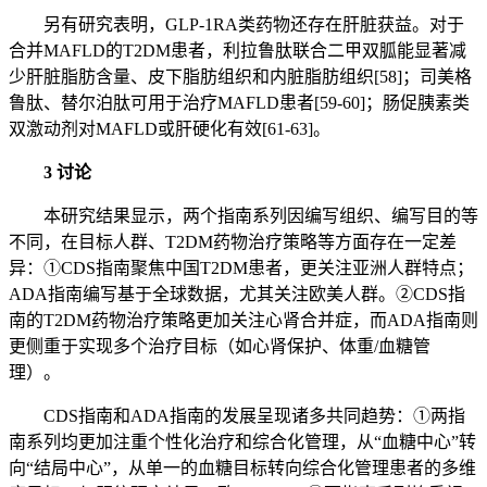
另有研究表明，GLP-1RA类药物还存在肝脏获益。对于
合并MAFLD的T2DM患者，利拉鲁肽联合二甲双胍能显著减
少肝脏脂肪含量、皮下脂肪组织和内脏脂肪组织[58]；司美格
鲁肽、替尔泊肽可用于治疗MAFLD患者[59-60]；肠促胰素类
双激动剂对MAFLD或肝硬化有效[61-63]。
3 讨论
本研究结果显示，两个指南系列因编写组织、编写目的等
不同，在目标人群、T2DM药物治疗策略等方面存在一定差
异：①CDS指南聚焦中国T2DM患者，更关注亚洲人群特点；
ADA指南编写基于全球数据，尤其关注欧美人群。②CDS指
南的T2DM药物治疗策略更加关注心肾合并症，而ADA指南则
更侧重于实现多个治疗目标（如心肾保护、体重/血糖管
理）。
CDS指南和ADA指南的发展呈现诸多共同趋势：①两指
南系列均更加注重个性化治疗和综合化管理，从“血糖中心”转
向“结局中心”，从单一的血糖目标转向综合化管理患者的多维