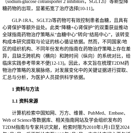
（sodium-glucose cotransporter 2 inhibitors，SGLT2i）等新型降
糖药物的出现，显著拓宽了治疗选择[10-11]。
GLP-1RA、SGLT2i等药物可有效控制患者血糖，且具有
心肾保护等额外益处。此类“降糖+心肾保护”的双重获益推动
全球指南药物治疗策略从“血糖中心”转向“结局中心”，该转变
构成本研究提取与论证的核心循证依据。然而，不同国家/地
区的组织机构、不同年份发布的指南在药物治疗策略上存在差
异，且缺乏跨机构（横向）和跨时间（纵向）的系统对比，给
临床实践参考带来不便[12-13]。因此，本文旨在梳理T2DM药
物治疗策略的发展脉络，对发展变化中的关键证据进行提取、
汇总与分析，为医护人员提供科学依据。
1 资料与方法
1.1 资料来源
计算机检索中国知网、万方、维普、PubMed、Embase、
Web of Science等数据库、相关指南网站及学会组织发布的
T2DM指南与专家共识文献，检索时限为2010年1月1日至2024