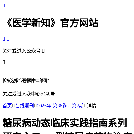

《医学新知》官方网站


关注或进入公众号


长按选择“识别图中二维码”
关注或进入我中心公众号
首页

在线期刊

2026年 第36卷，第2期

详情
糖尿病动态临床实践指南系列