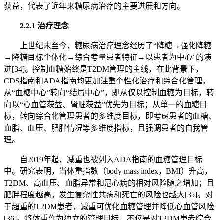
获益，代表了近年来糖尿病治疗的主要进展和方向。
2.2.1 治疗理念
上世纪末至今，糖尿病治疗理念经历了“降糖→强化降糖
→降糖目标个体化→综合考量患者特征→以患者为中心”的演
进[34]。控制血糖始终是T2DM管理的主线，在此背景下，
CDS指南和ADA指南均更加注重个性化治疗和综合化管理，
从“血糖中心”转向“结局中心”，即从仅以控制血糖为目标，转
向以“心血管获益、肾脏获益”优先为目标；从单一的血糖目
标，转向综合化管理患者的多维度目标，即考虑患者的血糖、
血脂、血压、肥胖情况等多维度指标，且强调患者的自我管
理。
自2019年起，减重也被列入ADA指南的血糖管理目标
中。研究表明，当体重指数（body mass index，BMI）升高，
T2DM、高血压、血脂异常和冠心病的相对风险随之增加；且
肥胖程度越高，发生复杂性共病和死亡的风险也越大[35]。对
于超重的T2DM患者，减重可优化血糖管理并降低心血管风险
[36]。将体重作为独立的管理目标，不仅是对T2DM患者综合