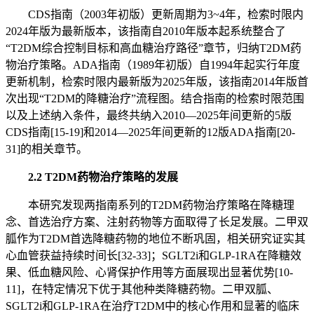
CDS指南（2003年初版）更新周期为3~4年，检索时限内
2024年版为最新版本，该指南自2010年版本起系统整合了
“T2DM综合控制目标和高血糖治疗路径”章节，归纳T2DM药
物治疗策略。ADA指南（1989年初版）自1994年起实行年度
更新机制，检索时限内最新版为2025年版，该指南2014年版首
次出现“T2DM的降糖治疗”流程图。结合指南的检索时限范围
以及上述纳入条件，最终共纳入2010—2025年间更新的5版
CDS指南[15-19]和2014—2025年间更新的12版ADA指南[20-
31]的相关章节。
2.2 T2DM药物治疗策略的发展
本研究发现两指南系列的T2DM药物治疗策略在降糖理
念、首选治疗方案、注射药物等方面取得了长足发展。二甲双
胍作为T2DM首选降糖药物的地位不断巩固，相关研究证实其
心血管获益持续时间长[32-33]；SGLT2i和GLP-1RA在降糖效
果、低血糖风险、心肾保护作用等方面展现出显著优势[10-
11]，在特定情况下优于其他种类降糖药物。二甲双胍、
SGLT2i和GLP-1RA在治疗T2DM中的核心作用和显著的临床