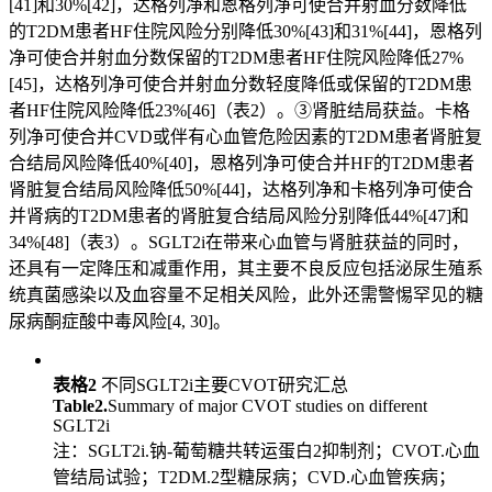
[41]和30%[42]，达格列净和恩格列净可使合并射血分数降低
的T2DM患者HF住院风险分别降低30%[43]和31%[44]，恩格列
净可使合并射血分数保留的T2DM患者HF住院风险降低27%
[45]，达格列净可使合并射血分数轻度降低或保留的T2DM患
者HF住院风险降低23%[46]（表2）。③肾脏结局获益。卡格
列净可使合并CVD或伴有心血管危险因素的T2DM患者肾脏复
合结局风险降低40%[40]，恩格列净可使合并HF的T2DM患者
肾脏复合结局风险降低50%[44]，达格列净和卡格列净可使合
并肾病的T2DM患者的肾脏复合结局风险分别降低44%[47]和
34%[48]（表3）。SGLT2i在带来心血管与肾脏获益的同时，
还具有一定降压和减重作用，其主要不良反应包括泌尿生殖系
统真菌感染以及血容量不足相关风险，此外还需警惕罕见的糖
尿病酮症酸中毒风险[4, 30]。
表格2
不同SGLT2i主要CVOT研究汇总
Table2.
Summary of major CVOT studies on different
SGLT2i
注：SGLT2i.钠-葡萄糖共转运蛋白2抑制剂；CVOT.心血
管结局试验；T2DM.2型糖尿病；CVD.心血管疾病；