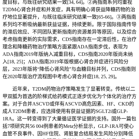
度目标，与既往研究结果一致[34, 64]。②两指南系列均重视
T2DM心肾合并症和并发症，具有明确心肾获益降糖药物的治
疗地位显著提升，与既往临床研究结果一致[65-66]。③两指南
系列均不断吸纳最新获益证据，持续更新。限于国际指南传导
的滞后效应、不同团队更新指南的资源差异等原因，以及综合
考虑指南更新的实际需求，CDS指南存在一定滞后性，在治疗
理念和降糖药物治疗策略方面紧跟ADA指南步伐，表现为
ADA指南2019年版纳入减重目标，CDS指南2020年版尚未纳
入[18, 25]；ADA指南2019年版根据心肾合并症进行风险分
层，2023年版将“降低心肾风险”与血糖目标并列，CDS指南则
在2020年版治疗流程图中考虑心肾合并症[18, 25, 29]。
近年来，T2DM药物治疗策略发生了显著转变。传统以二
甲双胍为首选的阶梯式给药模式正逐步优化为个体化的治疗方
案。对于合并ASCVD或伴有ASCVD高危因素、HF、CKD的
成人T2DM患者，应选择使用有获益证据的SGLT2i或GLP-
1RA。这一转变得到了大量循证医学证据的支持。国外一篇包
括7项研究共56 004例患者的Meta分析显示，GLP-1RA可使心
血管不良事件、因HF住院、肾脏复合结局发生风险分别降低