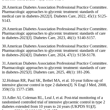
28.American Diabetes Association Professional Practice Committee.
Pharmacologic approaches to glycemic treatment: standards of
medical care in diabetes-2022[J]. Diabetes Care, 2022, 45(1): S125-
S143.
29.American Diabetes Association Professional Practice Committee.
Pharmacologic approaches to glycemic treatment: standards of care
in diabetes-2023[J]. Diabetes Care, 2023, 46(1): S140-S157.
30.American Diabetes Association Professional Practice Committee.
Pharmacologic approaches to glycemic treatment: standards of care
in diabetes-2024[J]. Diabetes Care, 2024, 47(1): S158-S178.
31.American Diabetes Association Professional Practice Committee.
Pharmacologic approaches to glycemic treatment: standards of care
in diabetes-2025[J]. Diabetes care, 2025, 48(1): 181-206.
32.Holman RR, Paul SK, Bethel MA, et al. 10-year follow-up of
intensive glucose control in type 2 diabetes[J]. N Engl J Med, 2008,
359(15): 1577-1589.
33.Adler AI, Coleman RL, Leal J, et al. Post-trial monitoring of a
randomised controlled trial of intensive glycaemic control in type 2
diabetes extended from 10 years to 24 years (UKPDS 91)[J].