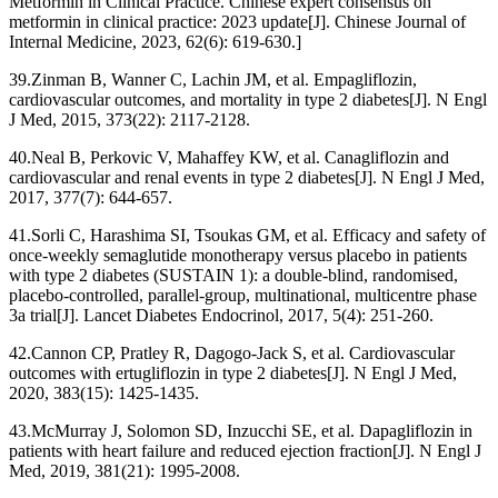
Metformin in Clinical Practice. Chinese expert consensus on
metformin in clinical practice: 2023 update[J]. Chinese Journal of
Internal Medicine, 2023, 62(6): 619-630.]
39.Zinman B, Wanner C, Lachin JM, et al. Empagliflozin,
cardiovascular outcomes, and mortality in type 2 diabetes[J]. N Engl
J Med, 2015, 373(22): 2117-2128.
40.Neal B, Perkovic V, Mahaffey KW, et al. Canagliflozin and
cardiovascular and renal events in type 2 diabetes[J]. N Engl J Med,
2017, 377(7): 644-657.
41.Sorli C, Harashima SI, Tsoukas GM, et al. Efficacy and safety of
once-weekly semaglutide monotherapy versus placebo in patients
with type 2 diabetes (SUSTAIN 1): a double-blind, randomised,
placebo-controlled, parallel-group, multinational, multicentre phase
3a trial[J]. Lancet Diabetes Endocrinol, 2017, 5(4): 251-260.
42.Cannon CP, Pratley R, Dagogo-Jack S, et al. Cardiovascular
outcomes with ertugliflozin in type 2 diabetes[J]. N Engl J Med,
2020, 383(15): 1425-1435.
43.McMurray J, Solomon SD, Inzucchi SE, et al. Dapagliflozin in
patients with heart failure and reduced ejection fraction[J]. N Engl J
Med, 2019, 381(21): 1995-2008.