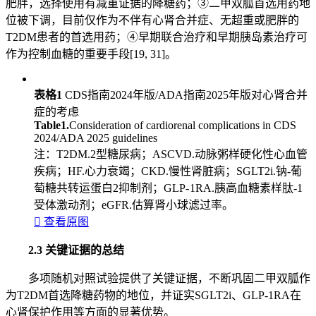
肥胖，选择使用有减重证据的降糖药；③二甲双胍首选用药地
位被下调，目前仅作为不伴有心肾合并症、无超重或肥胖的
T2DM患者的首选用药；④早期联合治疗和早期胰岛素治疗可
作为控制血糖的重要手段[19, 31]。
表格1
CDS指南2024年版/ADA指南2025年版对心肾合并
症的考虑
Table1.
Consideration of cardiorenal complications in CDS
2024/ADA 2025 guidelines
注：T2DM.2型糖尿病；ASCVD.动脉粥样硬化性心血管
疾病；HF.心力衰竭；CKD.慢性肾脏病；SGLT2i.钠-葡
萄糖共转运蛋白2抑制剂；GLP- 1RA.胰高血糖素样肽-1
受体激动剂；eGFR.估算肾小球滤过率。

查看原图
2.3 关键证据的总结
多项随机对照试验提供了关键证据，不断巩固二甲双胍作
为T2DM首选降糖药物的地位，并证实SGLT2i、GLP-1RA在
心肾保护作用等方面的显著优势。