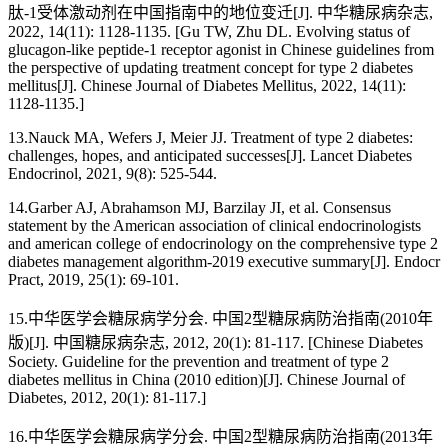
肽-1受体激动剂在中国指南中的地位变迁[J]. 中华糖尿病杂志,
2022, 14(11): 1128-1135. [Gu TW, Zhu DL. Evolving status of
glucagon-like peptide-1 receptor agonist in Chinese guidelines from
the perspective of updating treatment concept for type 2 diabetes
mellitus[J]. Chinese Journal of Diabetes Mellitus, 2022, 14(11):
1128-1135.]
13.Nauck MA, Wefers J, Meier JJ. Treatment of type 2 diabetes:
challenges, hopes, and anticipated successes[J]. Lancet Diabetes
Endocrinol, 2021, 9(8): 525-544.
14.Garber AJ, Abrahamson MJ, Barzilay JI, et al. Consensus
statement by the American association of clinical endocrinologists
and american college of endocrinology on the comprehensive type 2
diabetes management algorithm-2019 executive summary[J]. Endocr
Pract, 2019, 25(1): 69-101.
15.中华医学会糖尿病学分会. 中国2型糖尿病防治指南(2010年
版)[J]. 中国糖尿病杂志, 2012, 20(1): 81-117. [Chinese Diabetes
Society. Guideline for the prevention and treatment of type 2
diabetes mellitus in China (2010 edition)[J]. Chinese Journal of
Diabetes, 2012, 20(1): 81-117.]
16.中华医学会糖尿病学分会. 中国2型糖尿病防治指南(2013年