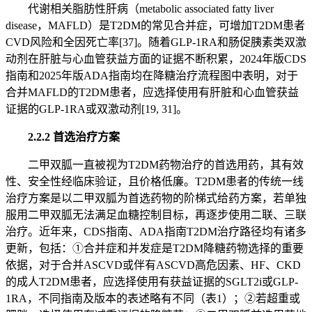
代谢相关脂肪性肝病（metabolic associated fatty liver
disease，MAFLD）是T2DM的常见合并症，可增加T2DM患者
CVD风险和全因死亡率[37]。随着GLP-1RA和肠促胰素类双激
动剂在肝脏与心血管获益方面的证据不断积累，2024年版CDS
指南和2025年版ADA指南均在降糖治疗流程图中表明，对于
合并MAFLD的T2DM患者，应选择使用有肝脏和心血管获益
证据的GLP-1RA或双激动剂[19, 31]。
2.2.2 首选治疗方案
二甲双胍一直被视为T2DM药物治疗的首选用药，其有效
性、安全性经临床验证，且价格低廉。T2DM患者的传统一线
治疗方案是以二甲双胍为首选药物的阶梯式给药方案，若单独
服用二甲双胍无法满足血糖控制目标，再逐步使用二联、三联
治疗。近年来，CDS指南、ADA指南T2DM治疗路径均有诸多
更新，包括：①合并症和并发症是T2DM降糖药物选择的重要
依据，对于合并ASCVD或伴有ASCVD高危因素、HF、CKD
的成人T2DM患者，应选择使用有获益证据的SGLT2i或GLP-
1RA，不同指南及版本的表述略有不同（表1）；②若超重或