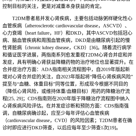
控制目标的关注，更是对减重本身获益的肯定。
T2DM患者易并发心肾疾病，主要包括动脉粥样硬化性心
血管疾病（atherosclerotic cardiovascular disease，ASCVD）、
心力衰竭（heart failure，HF）和DKD，其中ASCVD包括冠心
病、脑血管疾病和周围血管疾病，DKD是由糖尿病引起的慢
性肾脏病（chronic kdney disease，CKD） [36]。随着流行病学
和循证医学进展，两指南系列愈发重视T2DM心肾合并症和并
发症，具有明确心肾获益降糖药物的治疗地位也显著提升。在
合并症治疗方面：ADA指南相关流程图中，自2019年版起新
增对心肾合并症的关注，自2023年版起将“降低心肾疾病风险”
提至与“血糖、体重目标”同等位置，形成现今根据不同目的
（降低心肾风险，或维持体重/血糖目标）用药的降糖治疗流
程[25, 29]；CDS指南则在2020年版于降糖治疗流程图中纳入
心肾疾病风险评估。在并发症诊断和预防方面：CDS指南强
调，自糖尿病确诊起，应至少每年评估心血管疾病
（cardiovascular disease，CVD）的风险因素；T2DM患者在确
诊时即应进行DKD筛查，以后应每年至少筛查1次[19]。