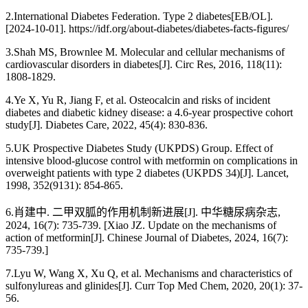
2.International Diabetes Federation. Type 2 diabetes[EB/OL].
[2024-10-01]. https://idf.org/about-diabetes/diabetes-facts-figures/
3.Shah MS, Brownlee M. Molecular and cellular mechanisms of
cardiovascular disorders in diabetes[J]. Circ Res, 2016, 118(11):
1808-1829.
4.Ye X, Yu R, Jiang F, et al. Osteocalcin and risks of incident
diabetes and diabetic kidney disease: a 4.6-year prospective cohort
study[J]. Diabetes Care, 2022, 45(4): 830-836.
5.UK Prospective Diabetes Study (UKPDS) Group. Effect of
intensive blood-glucose control with metformin on complications in
overweight patients with type 2 diabetes (UKPDS 34)[J]. Lancet,
1998, 352(9131): 854-865.
6.肖建中. 二甲双胍的作用机制新进展[J]. 中华糖尿病杂志,
2024, 16(7): 735-739. [Xiao JZ. Update on the mechanisms of
action of metformin[J]. Chinese Journal of Diabetes, 2024, 16(7):
735-739.]
7.Lyu W, Wang X, Xu Q, et al. Mechanisms and characteristics of
sulfonylureas and glinides[J]. Curr Top Med Chem, 2020, 20(1): 37-
56.