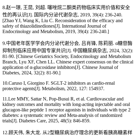
8.赵一璟, 王昆, 刘超. 噻唑烷二酮类药物临床实用价值和安全
性的再认识[J]. 国际内分泌代谢杂志, 2019, 39(4): 236-240.
[Zhao YJ, Wang K, Liu C. Reconsideration of the efficacy and
safety of thiazolidinediones[J]. International Journal of
Endocrinology and Metabolism, 2019, 39(4): 236-240.]
9.中国老年医学学会内分泌代谢分会, 吕肖锋, 陈莉丽. α糖苷酶
抑制剂临床应用中国专家共识[J]. 中国糖尿病杂志, 2024, 32(2):
81-90. [Chinese Geriatrics Society, Endocrinology and Metabolism
Branch, Lyu XF, Chen LL. Chinese expert consensus on the clinical
application of α-glucosidase inhibitors[J]. Chinese Journal of
Diabetes, 2024, 32(2): 81-90.]
10.Caruso I, Giorgino F. SGLT-2 inhibitors as cardio-renal
protective agents[J]. Metabolism, 2022, 127: 154937.
11.Lee MMY, Sattar N, Pop-Busui R, et al. Cardiovascular and
kidney outcomes and mortality with long-acting injectable and oral
glucagon-like peptide 1 receptor agonists in individuals with type 2
diabetes: a systematic review and Meta-analysis of randomized
trials[J]. Diabetes Care, 2025, 48(5): 846-859.
12.顾天伟, 朱大龙. 从2型糖尿病治疗理念的更新看胰高糖素样