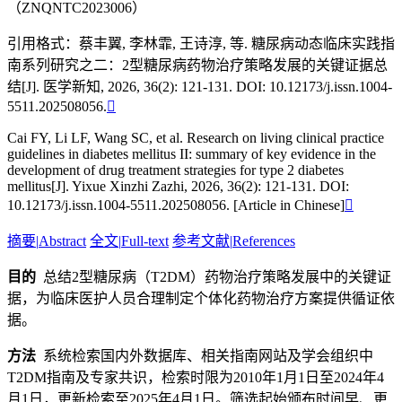
（ZNQNTC2023006）
引用格式：
蔡丰翼, 李林霏, 王诗淳, 等. 糖尿病动态临床实践指
南系列研究之二：2型糖尿病药物治疗策略发展的关键证据总
结[J]. 医学新知, 2026, 36(2): 121-131. DOI: 10.12173/j.issn.1004-
5511.202508056.

Cai FY, Li LF, Wang SC, et al. Research on living clinical practice
guidelines in diabetes mellitus II: summary of key evidence in the
development of drug treatment strategies for type 2 diabetes
mellitus[J]. Yixue Xinzhi Zazhi, 2026, 36(2): 121-131. DOI:
10.12173/j.issn.1004-5511.202508056. [Article in Chinese]

摘要
|
Abstract
全文
|
Full-text
参考文献
|
References
目的
总结2型糖尿病（T2DM）药物治疗策略发展中的关键证
据，为临床医护人员合理制定个体化药物治疗方案提供循证依
据。
方法
系统检索国内外数据库、相关指南网站及学会组织中
T2DM指南及专家共识，检索时限为2010年1月1日至2024年4
月1日，更新检索至2025年4月1日。筛选起始颁布时间早、更