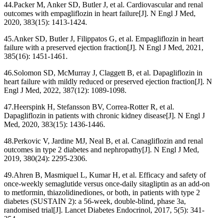
44.Packer M, Anker SD, Butler J, et al. Cardiovascular and renal
outcomes with empagliflozin in heart failure[J]. N Engl J Med,
2020, 383(15): 1413-1424.
45.Anker SD, Butler J, Filippatos G, et al. Empagliflozin in heart
failure with a preserved ejection fraction[J]. N Engl J Med, 2021,
385(16): 1451-1461.
46.Solomon SD, McMurray J, Claggett B, et al. Dapagliflozin in
heart failure with mildly reduced or preserved ejection fraction[J]. N
Engl J Med, 2022, 387(12): 1089-1098.
47.Heerspink H, Stefansson BV, Correa-Rotter R, et al.
Dapagliflozin in patients with chronic kidney disease[J]. N Engl J
Med, 2020, 383(15): 1436-1446.
48.Perkovic V, Jardine MJ, Neal B, et al. Canagliflozin and renal
outcomes in type 2 diabetes and nephropathy[J]. N Engl J Med,
2019, 380(24): 2295-2306.
49.Ahren B, Masmiquel L, Kumar H, et al. Efficacy and safety of
once-weekly semaglutide versus once-daily sitagliptin as an add-on
to metformin, thiazolidinediones, or both, in patients with type 2
diabetes (SUSTAIN 2): a 56-week, double-blind, phase 3a,
randomised trial[J]. Lancet Diabetes Endocrinol, 2017, 5(5): 341-