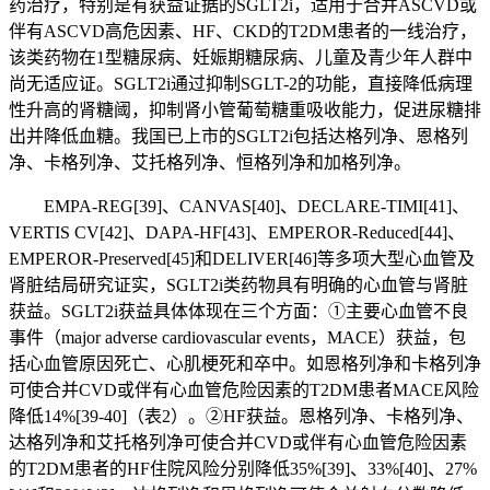
药治疗，特别是有获益证据的SGLT2i，适用于合并ASCVD或
伴有ASCVD高危因素、HF、CKD的T2DM患者的一线治疗，
该类药物在1型糖尿病、妊娠期糖尿病、儿童及青少年人群中
尚无适应证。SGLT2i通过抑制SGLT-2的功能，直接降低病理
性升高的肾糖阈，抑制肾小管葡萄糖重吸收能力，促进尿糖排
出并降低血糖。我国已上市的SGLT2i包括达格列净、恩格列
净、卡格列净、艾托格列净、恒格列净和加格列净。
EMPA-REG[39]、CANVAS[40]、DECLARE-TIMI[41]、
VERTIS CV[42]、DAPA-HF[43]、EMPEROR-Reduced[44]、
EMPEROR-Preserved[45]和DELIVER[46]等多项大型心血管及
肾脏结局研究证实，SGLT2i类药物具有明确的心血管与肾脏
获益。SGLT2i获益具体体现在三个方面：①主要心血管不良
事件（major adverse cardiovascular events，MACE）获益，包
括心血管原因死亡、心肌梗死和卒中。如恩格列净和卡格列净
可使合并CVD或伴有心血管危险因素的T2DM患者MACE风险
降低14%[39-40]（表2）。②HF获益。恩格列净、卡格列净、
达格列净和艾托格列净可使合并CVD或伴有心血管危险因素
的T2DM患者的HF住院风险分别降低35%[39]、33%[40]、27%