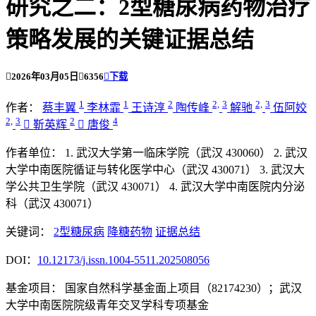
研究之二：2型糖尿病药物治疗
策略发展的关键证据总结

2026年03月05日

6356

下载
1
1
2
2,
3
2,
3
作者：
蔡丰翼
李林霏
王诗淳
陶传峰
解驰
伍阿姣
2,
3
2
4

靳英辉

唐俊
作者单位：
1. 武汉大学第一临床学院（武汉 430060）
2. 武汉
大学中南医院循证与转化医学中心（武汉 430071）
3. 武汉大
学公共卫生学院（武汉 430071）
4. 武汉大学中南医院内分泌
科（武汉 430071）
关键词：
2型糖尿病
降糖药物
证据总结
DOI：
10.12173/j.issn.1004-5511.202508056
基金项目：
国家自然科学基金面上项目（82174230）；武汉
大学中南医院院级青年交叉学科专项基金