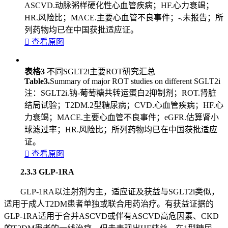
ASCVD.动脉粥样硬化性心血管疾病；HF.心力衰竭；
HR.风险比；MACE.主要心血管不良事件；-.未报告；所
列药物均已在中国获批适应证。

查看原图
表格3
不同SGLT2i主要ROT研究汇总
Table3.
Summary of major ROT studies on different SGLT2i
注：SGLT2i.钠-葡萄糖共转运蛋白2抑制剂；ROT.肾脏
结局试验；T2DM.2型糖尿病；CVD.心血管疾病；HF.心
力衰竭；MACE.主要心血管不良事件；eGFR.估算肾小
球滤过率；HR.风险比；所列药物均已在中国获批适应
证。

查看原图
2.3.3 GLP-1RA
GLP-1RA以注射剂为主，适应证及获益与SGLT2i类似，
适用于成人T2DM患者单独或联合用药治疗。有获益证据的
GLP-1RA适用于合并ASCVD或伴有ASCVD高危因素、CKD