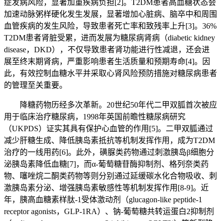
症发病风险，显著加重疾病负担[2]。T2DM患者高血糖状态会
加速动脉粥样硬化发生发展，显著增加心脏病、脑卒中和周围
血管疾病的发生风险，导致患者死亡率和致残率上升[3]。36%
T2DM患者肾脏受累，进而发展为糖尿病肾病（diabetic kidney
disease，DKD），不仅导致患者肾功能进行性减退，还会进
展至终末期肾病，严重影响患者生活质量和预期寿命[4]。因
此，有效控制血糖水平并采取心肾风险预防措施对糖尿病患者
的管理至关重要。
降糖药物历经多次革新。20世纪50年代二甲双胍首次被应
用于临床治疗糖尿病，1998年英国前瞻性糖尿病研究
（UKPDS）证实其具有保护心血管的作用[5]。二甲双胍通过
减少肝糖生成、降低胰岛素抵抗等机制发挥作用，成为T2DM
治疗的一线用药[6]。此外，磺脲类药物通过刺激胰岛β细胞分
泌胰岛素降低血糖[7]，而α-葡萄糖苷酶抑制剂、格列奈类药
物、噻唑烷二酮类药物等则分别通过延缓碳水化合物吸收、刺
激胰岛素分泌、增强胰岛素敏感性等机制发挥作用[8-9]。近
年，胰高血糖素样肽-1受体激动剂（glucagon-like peptide-1
receptor agonists，GLP-1RA）、钠-葡萄糖共转运蛋白2抑制剂