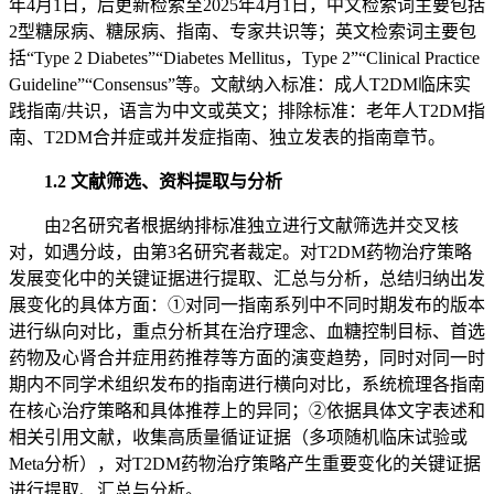
年4月1日，后更新检索至2025年4月1日，中文检索词主要包括
2型糖尿病、糖尿病、指南、专家共识等；英文检索词主要包
括“Type 2 Diabetes”“Diabetes Mellitus，Type 2”“Clinical Practice
Guideline”“Consensus”等。文献纳入标准：成人T2DM临床实
践指南/共识，语言为中文或英文；排除标准：老年人T2DM指
南、T2DM合并症或并发症指南、独立发表的指南章节。
1.2 文献筛选、资料提取与分析
由2名研究者根据纳排标准独立进行文献筛选并交叉核
对，如遇分歧，由第3名研究者裁定。对T2DM药物治疗策略
发展变化中的关键证据进行提取、汇总与分析，总结归纳出发
展变化的具体方面：①对同一指南系列中不同时期发布的版本
进行纵向对比，重点分析其在治疗理念、血糖控制目标、首选
药物及心肾合并症用药推荐等方面的演变趋势，同时对同一时
期内不同学术组织发布的指南进行横向对比，系统梳理各指南
在核心治疗策略和具体推荐上的异同；②依据具体文字表述和
相关引用文献，收集高质量循证证据（多项随机临床试验或
Meta分析），对T2DM药物治疗策略产生重要变化的关键证据
进行提取、汇总与分析。