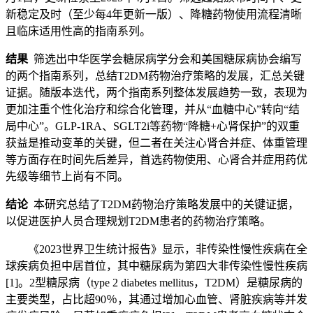
新稳定及时（至少每4年更新一版）、降糖药物使用流程清晰
且临床适用性高的指南系列。
结果
筛选出中华医学会糖尿病学分会和美国糖尿病协会编写
的两个指南系列，总结T2DM药物治疗策略的发展，汇总关键
证据。随版本迭代，两个指南系列整体发展趋势一致，表现为
更加注重个性化治疗和综合化管理，并从“血糖中心”转向“结
局中心”。GLP-1RA、SGLT2i等药物“降糖+心肾保护”的双重
获益是推动变革的关键，但二者在关注心肾合并症、体重管理
等方面存在时间先后差异，首选药物使用、心肾合并症用药优
先级等细节上尚有不同。
结论
本研究总结了T2DM药物治疗策略发展中的关键证据，
以促进医护人员合理规划T2DM患者的药物治疗策略。
《2023世界卫生统计报告》显示，非传染性慢性疾病在全
球疾病负担中居首位，其中糖尿病为第四大非传染性慢性疾病
[1]。2型糖尿病（type 2 diabetes mellitus，T2DM）是糖尿病的
主要类型，占比超90％，其通过增加心血管、肾脏疾病等并发