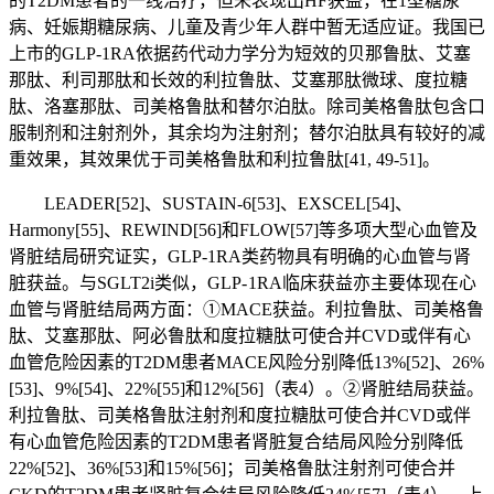
的T2DM患者的一线治疗，但未表现出HF获益，在1型糖尿
病、妊娠期糖尿病、儿童及青少年人群中暂无适应证。我国已
上市的GLP-1RA依据药代动力学分为短效的贝那鲁肽、艾塞
那肽、利司那肽和长效的利拉鲁肽、艾塞那肽微球、度拉糖
肽、洛塞那肽、司美格鲁肽和替尔泊肽。除司美格鲁肽包含口
服制剂和注射剂外，其余均为注射剂；替尔泊肽具有较好的减
重效果，其效果优于司美格鲁肽和利拉鲁肽[41, 49-51]。
LEADER[52]、SUSTAIN-6[53]、EXSCEL[54]、
Harmony[55]、REWIND[56]和FLOW[57]等多项大型心血管及
肾脏结局研究证实，GLP-1RA类药物具有明确的心血管与肾
脏获益。与SGLT2i类似，GLP- 1RA临床获益亦主要体现在心
血管与肾脏结局两方面：①MACE获益。利拉鲁肽、司美格鲁
肽、艾塞那肽、阿必鲁肽和度拉糖肽可使合并CVD或伴有心
血管危险因素的T2DM患者MACE风险分别降低13%[52]、26%
[53]、9%[54]、22%[55]和12%[56]（表4）。②肾脏结局获益。
利拉鲁肽、司美格鲁肽注射剂和度拉糖肽可使合并CVD或伴
有心血管危险因素的T2DM患者肾脏复合结局风险分别降低
22%[52]、36%[53]和15%[56]；司美格鲁肽注射剂可使合并