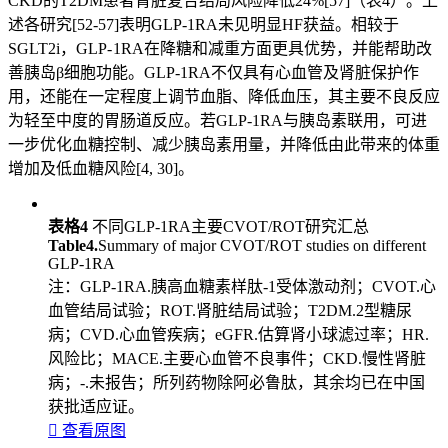
CKD的T2DM患者肾脏复合结局风险降低24%[57]（表4）。上
述各研究[52-57]表明GLP-1RA未见明显HF获益。相较于
SGLT2i，GLP- 1RA在降糖和减重方面更具优势，并能帮助改
善胰岛β细胞功能。GLP-1RA不仅具有心血管及肾脏保护作
用，还能在一定程度上调节血脂、降低血压，其主要不良反应
为轻至中度的胃肠道反应。若GLP-1RA与胰岛素联用，可进
一步优化血糖控制、减少胰岛素用量，并降低由此带来的体重
增加及低血糖风险[4, 30]。
表格4
不同GLP-1RA主要CVOT/ROT研究汇总
Table4.
Summary of major CVOT/ROT studies on different
GLP-1RA
注：GLP-1RA.胰高血糖素样肽-1受体激动剂；CVOT.心
血管结局试验；ROT.肾脏结局试验；T2DM.2型糖尿
病；CVD.心血管疾病；eGFR.估算肾小球滤过率；HR.
风险比；MACE.主要心血管不良事件；CKD.慢性肾脏
病；-.未报告；所列药物除阿必鲁肽，其余均已在中国
获批适应证。

查看原图