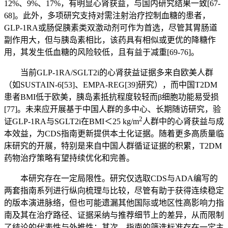
12%、9%、17%，有明显心肾获益，与国内研究结果一致[67-
68]。此外，多项研究支持对需注射治疗控制血糖的患者，
GLP-1RA或肠促胰素类双激动剂可作为首选，尽管其胃肠道
副作用大，但与胰岛素相比，该药具有相似或更优的降糖作
用，其发生低血糖的风险较低，且有益于减重[69-76]。
当前GLP-1RA/SGLT2i的心肾获益证据多来自欧美人群
（如SUSTAIN-6[53]、EMPA-REG[39]研究），而中国T2DM
患者BMI低于欧美，胰岛素抵抗程度较轻而β细胞功能易受损
[77]。未来应开展基于中国人群的多中心、长期随访研究，验
2
证GLP-1RA与SGLT2i在BMI＜25 kg/m
人群中的心肾获益与成
本效益，为CDS指南更新提供本土化证据。随着更多高质量临
床研究的开展，特别是来自中国人群循证证据的积累，T2DM
药物治疗策略有望持续优化和完善。
本研究存在一定局限性。研究仅选取CDS与ADA编写的
两套指南系列进行纵向梳理与比较，尽管有助于获得连续稳定
的版本演进脉络，但也可能遗漏其他国际或地区性高影响力指
南及其在治疗路径、证据采纳与推荐细节上的差异，从而限制
了结论的代表性与外推性；其次，指南的筛选标准存在一定主