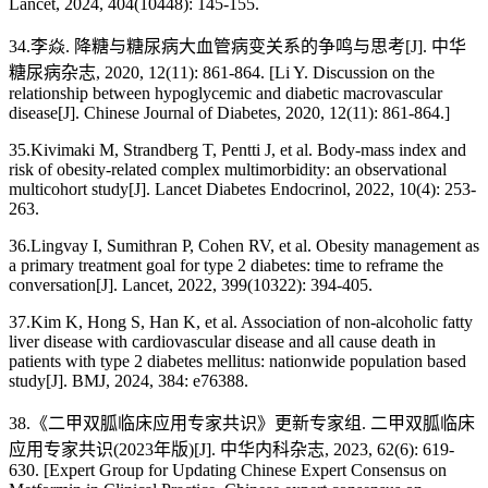
Lancet, 2024, 404(10448): 145-155.
34.李焱. 降糖与糖尿病大血管病变关系的争鸣与思考[J]. 中华
糖尿病杂志, 2020, 12(11): 861-864. [Li Y. Discussion on the
relationship between hypoglycemic and diabetic macrovascular
disease[J]. Chinese Journal of Diabetes, 2020, 12(11): 861-864.]
35.Kivimaki M, Strandberg T, Pentti J, et al. Body-mass index and
risk of obesity-related complex multimorbidity: an observational
multicohort study[J]. Lancet Diabetes Endocrinol, 2022, 10(4): 253-
263.
36.Lingvay I, Sumithran P, Cohen RV, et al. Obesity management as
a primary treatment goal for type 2 diabetes: time to reframe the
conversation[J]. Lancet, 2022, 399(10322): 394-405.
37.Kim K, Hong S, Han K, et al. Association of non-alcoholic fatty
liver disease with cardiovascular disease and all cause death in
patients with type 2 diabetes mellitus: nationwide population based
study[J]. BMJ, 2024, 384: e76388.
38.《二甲双胍临床应用专家共识》更新专家组. 二甲双胍临床
应用专家共识(2023年版)[J]. 中华内科杂志, 2023, 62(6): 619-
630. [Expert Group for Updating Chinese Expert Consensus on