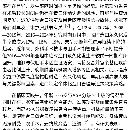
率存在差异，发生率随时间延长呈递增的趋势。提示部分患者
在术后较长时间内仍存在造口还纳失败的风险，可能与肿瘤远
期复发、迟发性吻合口狭窄及患者随年龄增长导致体力状况下
［7］
降而对再次手术意愿减弱有关
。在1994—2007年、2008
—2015年、2016—2024年研究时期亚组中，临时造口永久化发
生率依次为17%、16%、19%，未呈现随年代进展持续下降的
趋势。近年来，外科手术技术与围手术期管理水平不断提升，
但2016—2024年亚组中临时造口永久化发生率较前一时期有所
回升，推测与保肛手术适应证拓宽、高龄及合并复杂基础疾病
患者比例上升、晚期肿瘤病例纳入增多等因素相关。提示临床
实践中仍需高度警惕临时造口永久化风险，早期识别高危人群
与关键影响因素，进而制定个体化造口管理与还纳决策策略。
在临床实践中，年龄 ≥ 65岁与ASA分级 ≥ Ⅲ级的情况常
同时存在。老年患者组织愈合能力、盆底功能及血管条件普遍
较差，而高ASA分级提示患者合并症更重、机体能量储备有
限，即使吻合口愈合良好，患者也常因排便功能差、身体衰弱
［7］
无法耐受二次手术，最终放弃造口还纳
。有研究表明，