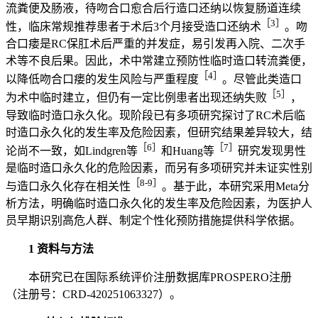
流粪便及肠液，待吻合口愈合后行造口还纳以恢复肠道连续
［3］
性，临床常规推荐患者于术后3个月接受造口还纳术
。吻
合口瘘是RC保肛术后严重的并发症，易引发再入院、二次手
术等不良后果。因此，术中常建立预防性临时造口转流粪便，
［4］
以降低吻合口瘘的发生风险与严重程度
。尽管此类造口
［5］
为术中临时建立，但仍有一定比例患者出现还纳失败
，
导致临时造口永久化。现阶段已有多项研究探讨了RC术后临
时造口永久化的发生率及危险因素，但研究结果差异较大，结
［6］
［7］
论尚不一致，如Lindgren等
和Huang等
研究发现男性
是临时造口永久化的危险因素，而另有多项研究并未证实性别
［8-9］
与造口永久化存在相关性
。基于此，本研究采用Meta分
析方法，明确临时造口永久化的发生率及危险因素，为医护人
员早期识别高危人群、制定个性化预防措施提供科学依据。
1 资料与方法
本研究已在国际系统评价注册数据库PROSPERO注册
（注册号：CRD-420251063327）。