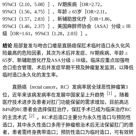
95%CI（2.10，5.08）］、Ⅳ期疾病［OR=2.72，
95%CI（1.56，4.75）］、年龄 ≥ 65岁［OR=2.11，
95%CI（1.57，2.83）］、新辅助放化疗［OR=1.86，
95%CI（1.46，2.37）］、美国麻醉师协会（ASA）分级 ≥ Ⅲ
级［OR=1.61，95%CI（1.28，2.03）］。
结论
局部复发与吻合口瘘是直肠癌保肛术临时造口永久化风
险最高的危险因素，其次为术后并发症、Ⅳ期疾病、年龄 ≥
65岁、新辅助放化疗及ASA分级 ≥ Ⅲ级。临床应重点加强吻
合口愈合管理、术后并发症早期干预及肿瘤复发监测，以降低
临时造口永久化的发生率。
直肠癌（rectal cancer，RC）发病率居全球恶性肿瘤第3
［1］
位，近年来该病发病率在发展中国家呈上升趋势
。随着
医疗技术进步及患者对肛门功能保留的需求增加，目前高达
84%的RC患者会选择保肛治疗，保肛手术已成为临床治疗RC
［2］
的主流术式
。RC术后造口主要分为永久性造口与预防性
造口，其中永久性造口多用于肿瘤根治术后无法保留肛门的患
者，患者需终身携带造口；预防性造口为临时造口，可有效转