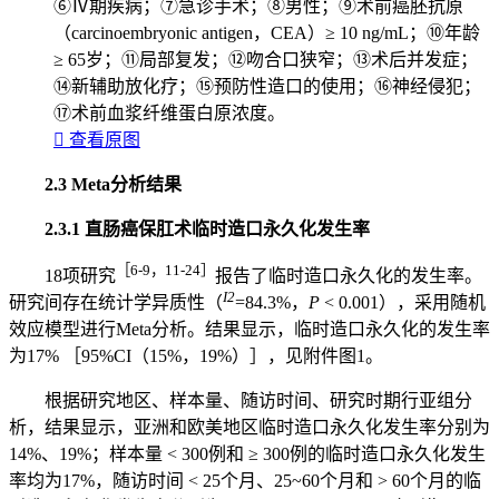
⑥Ⅳ期疾病；⑦急诊手术；⑧男性；⑨术前癌胚抗原
（carcinoembryonic antigen，CEA）≥ 10 ng/mL；⑩年龄
≥ 65岁；⑪局部复发；⑫吻合口狭窄；⑬术后并发症；
⑭新辅助放化疗；⑮预防性造口的使用；⑯神经侵犯；
⑰术前血浆纤维蛋白原浓度。

查看原图
2.3 Meta分析结果
2.3.1 直肠癌保肛术临时造口永久化发生率
［6-9，11-24］
18项研究
报告了临时造口永久化的发生率。
I2
研究间存在统计学异质性（
=84.3%，
P
< 0.001），采用随机
效应模型进行Meta分析。结果显示，临时造口永久化的发生率
为17% ［95%CI（15%，19%）］，见附件图1。
根据研究地区、样本量、随访时间、研究时期行亚组分
析，结果显示，亚洲和欧美地区临时造口永久化发生率分别为
14%、19%；样本量 < 300例和 ≥ 300例的临时造口永久化发生
率均为17%，随访时间 < 25个月、25~60个月和 > 60个月的临