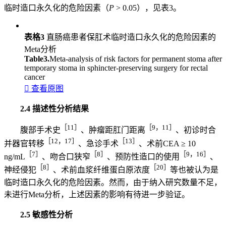
临时造口永久化的危险因素（
P
> 0.05），见表3。
表格3
直肠癌患者保肛术临时造口永久化的危险因素的
Meta分析
Table3.
Meta-analysis of risk factors for permanent stoma after
temporary stoma in sphincter-preserving surgery for rectal
cancer

查看原图
2.4 描述性分析结果
［11］
［9，11］
腹部手术史
、肿瘤距肛门距离
、初诊时合
［12，17］
［13］
并器官转移
、急诊手术
、术前CEA ≥ 10
［7］
［8］
［9，16］
ng/mL
、吻合口狭窄
、预防性造口的使用
、
［8］
［20］
神经侵犯
、术前血浆纤维蛋白原浓度
等也被认为是
临时造口永久化的危险因素。然而，由于纳入研究数量不足，
未进行Meta分析，上述因素的影响有待进一步验证。
2.5 敏感性分析