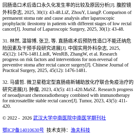
回肠造口术后造口永久化发生率的比较及原因分析[J]. 腹腔镜
外科杂志, 2025, 30(1): 43-48.LiZ, ZhouY, LiangP. Comparison of
permanent stoma rate and cause analysis after laparoscopic
prophylactic ileostomy in patients with different stages of low rectal
cancer[J]. Journal of Laparoscopic Surgery, 2025, 30(1): 43-48.
31. 林然, 温镕博, 张卫, 等. 直肠癌术后预防性造口不能还纳危
险因素及干预手段研究进展[J]. 中国实用外科杂志, 2025,
45(12): 1476-1481.LinR, WenRB, ZhangW, et al. Research
progress on risk factors and interventions for non-reversal of
preventive stoma after rectal cancer surgery[J]. Chinese Journal of
Practical Surgery, 2025, 45(12): 1476-1481.
32. 马盛哲. 微卫星稳定型直肠癌新辅助放化疗联合免疫治疗的
研究进展[J]. 肿瘤, 2023, 43(5): 411-420.MaSZ. Research progress
of neoadjuvant chemoradiotherapy combined with immunotherapy
for microsatellite stable rectal cancer[J]. Tumor, 2023, 43(5): 411-
420.
© 2022 - 2026
武汉大学中南医院中南医学期刊社
鄂ICP备14010630号
技术支持：
渔夫科技