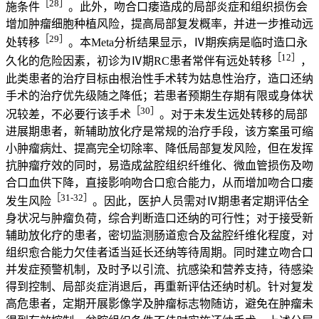
［28］
施条件
。此外，吻合口瘘造成的局部炎症和组织损伤会
增加肿瘤细胞种植风险，提高局部复发概率，并进一步推动远
［29］
处转移
。本Meta分析结果显示，Ⅳ期疾病是临时造口永
［12］
久化的危险因素，初诊为Ⅳ期RC患者常伴有远处转移
，
此类患者的治疗目标由根治性手术转为姑息性治疗，造口还纳
手术的治疗优先级随之降低；若患者预期生存期有限或身体状
［30］
况较差，不必要行该手术
。对于未发生远处转移的局部
进展期患者，新辅助放化疗是常规的治疗手段，该方案虽可缩
小肿瘤病灶、提高完全切除率、降低局部复发风险，但在发挥
抗肿瘤疗效的同时，易造成盆腔组织纤维化、微血管损伤及吻
合口血供下降，直接影响吻合口愈合能力，从而增加吻合口瘘
［31-32］
发生风险
。因此，医护人员需对Ⅳ期患者定期评估全
身状况与肿瘤负荷，综合判断造口还纳的可行性；对于接受新
辅助放化疗的患者，密切监测肠道愈合及盆腔纤维化程度，对
组织愈合能力欠佳者适当延长还纳等待周期。同时建立吻合口
并发症预警机制，及时予以引流、抗感染和营养支持，待感染
得到控制、局部炎症消退后，再重新评估还纳时机。针对复发
高危患者，定期开展影像学及肿瘤标志物随访，避免在肿瘤未