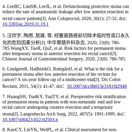
4. LeeBC, LimSB, LeeJL, et al. Defunctioning protective stoma can
reduce the rate of anastomotic leakage after low anterior resection in
rectal cancer patients[J]. Ann Coloproctol, 2020, 36(1): 27-32. doi：
10.3393/ac.2019.11.19.1
5. 汪欣宇, 陶燃, 屈展, 等. 经腹直肠癌前切除术临时性造口永久
化的危险因素分析[J]. 中华胃肠外科杂志, 2020, 23(8): 780-
785.WangXY, TaoR, QuZ, et al. Risk factors for permanent stoma
after temporary stoma in anterior resection for rectal cancer[J].
Chinese Journal of Gastrointestinal Surgery, 2020, 23(8): 780-785.
6. LindgrenR, HallböökO, RutegårdJ, et al. What is the risk for a
permanent stoma after low anterior resection of the rectum for
cancer? A six-year follow-up of a multicenter trial[J]. Dis Colon
Rectum, 2011, 54(1): 41-47. doi：
10.1007/dcr.0b013e3181fd2948
7. HuangSH, TsaiKY, TsaiTY, et al. Preoperative risk stratification
of permanent stoma in patients with non-metastatic mid and low
rectal cancer undergoing curative resection and a temporary
stoma[J]. Langenbecks Arch Surg, 2022, 407(5): 1991-1999. doi：
10.1007/s00423-022-02503-x
8. KuoCY, LinYK, WeiPL, et al. Clinical assessment for non-