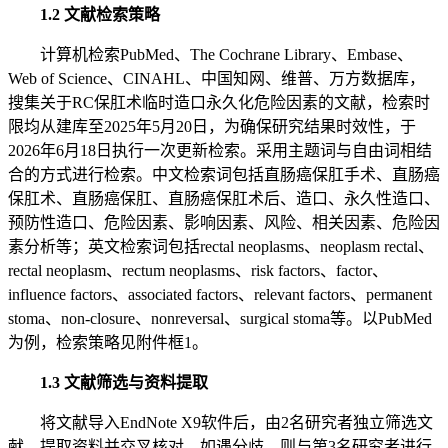
1.2 文献检索策略
计算机检索PubMed、The Cochrane Library、Embase、
Web of Science、CINAHL、中国知网、维普、万方数据库，
搜集关于RC保肛术临时造口永久化危险因素的文献，检索时
限均从建库至2025年5月20日，为确保研究结果时效性，于
2026年6月18日执行一次更新检索。采用主题词与自由词相结
合的方式进行检索。中文检索词包括直肠癌保肛手术、直肠癌
保肛术、直肠癌保肛、直肠癌保肛术后、造口、永久性造口、
预防性造口、危险因素、影响因素、风险、相关因素、危险因
素分析等；英文检索词包括rectal neoplasms、neoplasm rectal、
rectal neoplasm、rectum neoplasms、risk factors、factor、
influence factors、associated factors、relevant factors、permanent
stoma、non-closure、nonreversal、surgical stoma等。以PubMed
为例，检索策略见附件框1。
1.3 文献筛选与资料提取
将文献导入EndNote X9软件后，由2名研究者独立筛选文
献、提取资料并交叉核对。如遇分歧，则与第3名研究者进行