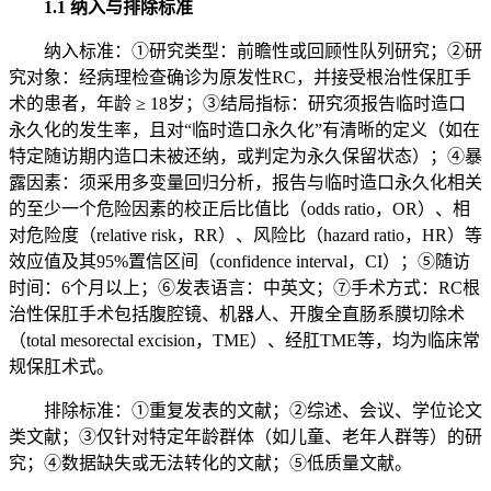
1.1 纳入与排除标准
纳入标准：①研究类型：前瞻性或回顾性队列研究；②研
究对象：经病理检查确诊为原发性RC，并接受根治性保肛手
术的患者，年龄 ≥ 18岁；③结局指标：研究须报告临时造口
永久化的发生率，且对“临时造口永久化”有清晰的定义（如在
特定随访期内造口未被还纳，或判定为永久保留状态）；④暴
露因素：须采用多变量回归分析，报告与临时造口永久化相关
的至少一个危险因素的校正后比值比（odds ratio，OR）、相
对危险度（relative risk，RR）、风险比（hazard ratio，HR）等
效应值及其95%置信区间（confidence interval，CI）；⑤随访
时间：6个月以上；⑥发表语言：中英文；⑦手术方式：RC根
治性保肛手术包括腹腔镜、机器人、开腹全直肠系膜切除术
（total mesorectal excision，TME）、经肛TME等，均为临床常
规保肛术式。
排除标准：①重复发表的文献；②综述、会议、学位论文
类文献；③仅针对特定年龄群体（如儿童、老年人群等）的研
究；④数据缺失或无法转化的文献；⑤低质量文献。