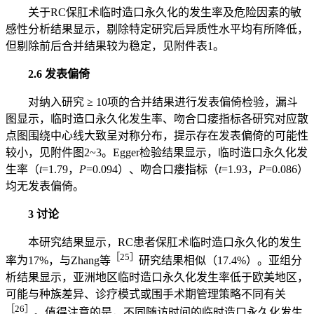
关于RC保肛术临时造口永久化的发生率及危险因素的敏
感性分析结果显示，剔除特定研究后异质性水平均有所降低，
但剔除前后合并结果较为稳定，见附件表1。
2.6 发表偏倚
对纳入研究 ≥ 10项的合并结果进行发表偏倚检验，漏斗
图显示，临时造口永久化发生率、吻合口瘘指标各研究对应散
点图围绕中心线大致呈对称分布，提示存在发表偏倚的可能性
较小，见附件图2~3。Egger检验结果显示，临时造口永久化发
生率（
t
=1.79，
P
=0.094）、吻合口瘘指标（
t
=1.93，
P
=0.086）
均无发表偏倚。
3 讨论
本研究结果显示，RC患者保肛术临时造口永久化的发生
［25］
率为17%，与Zhang等
研究结果相似（17.4%）。亚组分
析结果显示，亚洲地区临时造口永久化发生率低于欧美地区，
可能与种族差异、诊疗模式或围手术期管理策略不同有关
［26］
。值得注意的是，不同随访时间的临时造口永久化发生