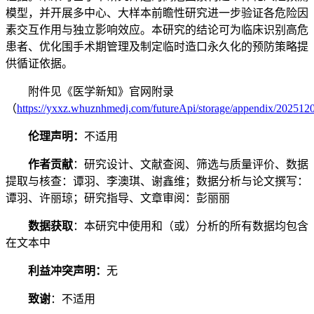
模型，并开展多中心、大样本前瞻性研究进一步验证各危险因
素交互作用与独立影响效应。本研究的结论可为临床识别高危
患者、优化围手术期管理及制定临时造口永久化的预防策略提
供循证依据。
附件见《医学新知》官网附录
（
https://yxxz.whuznhmedj.com/futureApi/storage/appendix/202512
伦理声明：
不适用
作者贡献
：研究设计、文献查阅、筛选与质量评价、数据
提取与核查：谭羽、李澳琪、谢鑫维；数据分析与论文撰写：
谭羽、许丽琼；研究指导、文章审阅：彭丽丽
数据获取
：本研究中使用和（或）分析的所有数据均包含
在文本中
利益冲突声明：
无
致谢
：不适用