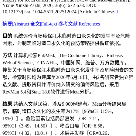
Yixue Xinzhi Zazhi, 2026, 36(6): 672-678. DOI:
10.12173/j.issn.1004-5511.202512074.[Article in Chinese]

摘要
|
Abstract
全文
|
Full-text
参考文献
|
References
目的
系统评价直肠癌保肛术临时造口永久化的发生率及危险
因素，为制定临时造口永久化的预防策略提供循证依据。
方法
计算机检索PubMed、The Cochrane Library、Embase、
Web of Science、CINAHL、中国知网、维普、万方数据库，
搜集关于直肠癌保肛术临时造口永久化发生率及危险因素的文
献，检索时限均为建库至2026年6月18日。由2名研究者独立筛
选文献、提取资料并评价纳入研究的偏倚风险后，采用
RevMan 5.4和Stata 18.0软件进行Meta分析。
结果
共纳入文献18篇，涉及9 900例患者。Meta分析结果显
示，临时造口永久化的发生率为17%［95%CI（15%，
19%）］。危险因素包括局部复发［OR=7.11，
95%CI（3.49，14.50）］、吻合口瘘［OR=6.58，
95%CI（4.32，10.01）］、术后并发症［OR=3.26，