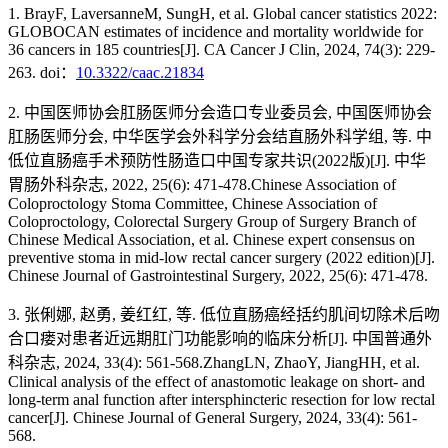
1. BrayF, LaversanneM, SungH, et al. Global cancer statistics 2022:
GLOBOCAN estimates of incidence and mortality worldwide for
36 cancers in 185 countries[J]. CA Cancer J Clin, 2024, 74(3): 229-
263. doi：
10.3322/caac.21834
2. 中国医师协会肛肠医师分会造口专业委员会, 中国医师协会
肛肠医师分会, 中华医学会外科学分会结直肠外科学组, 等. 中
低位直肠癌手术预防性肠造口中国专家共识(2022版)[J]. 中华
胃肠外科杂志, 2022, 25(6): 471-478.Chinese Association of
Coloproctology Stoma Committee, Chinese Association of
Coloproctology, Colorectal Surgery Group of Surgery Branch of
Chinese Medical Association, et al. Chinese expert consensus on
preventive stoma in mid-low rectal cancer surgery (2022 edition)[J].
Chinese Journal of Gastrointestinal Surgery, 2022, 25(6): 471-478.
3. 张俐娜, 赵勇, 姜红红, 等. 低位直肠癌经括约肌间切除术后吻
合口瘘对患者近远期肛门功能影响的临床分析[J]. 中国普通外
科杂志, 2024, 33(4): 561-568.ZhangLN, ZhaoY, JiangHH, et al.
Clinical analysis of the effect of anastomotic leakage on short- and
long-term anal function after intersphincteric resection for low rectal
cancer[J]. Chinese Journal of General Surgery, 2024, 33(4): 561-
568.