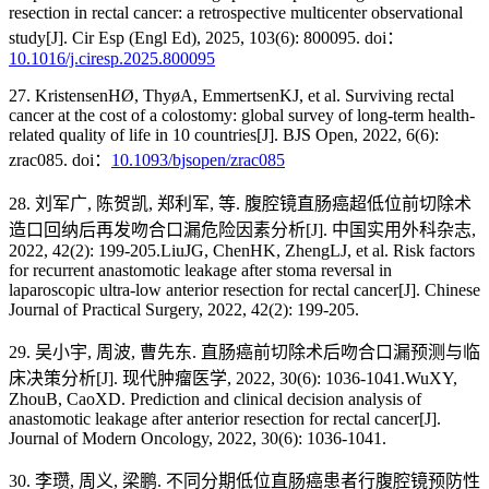
resection in rectal cancer: a retrospective multicenter observational
study[J]. Cir Esp (Engl Ed), 2025, 103(6): 800095. doi：
10.1016/j.ciresp.2025.800095
27. KristensenHØ, ThyøA, EmmertsenKJ, et al. Surviving rectal
cancer at the cost of a colostomy: global survey of long-term health-
related quality of life in 10 countries[J]. BJS Open, 2022, 6(6):
zrac085. doi：
10.1093/bjsopen/zrac085
28. 刘军广, 陈贺凯, 郑利军, 等. 腹腔镜直肠癌超低位前切除术
造口回纳后再发吻合口漏危险因素分析[J]. 中国实用外科杂志,
2022, 42(2): 199-205.LiuJG, ChenHK, ZhengLJ, et al. Risk factors
for recurrent anastomotic leakage after stoma reversal in
laparoscopic ultra-low anterior resection for rectal cancer[J]. Chinese
Journal of Practical Surgery, 2022, 42(2): 199-205.
29. 吴小宇, 周波, 曹先东. 直肠癌前切除术后吻合口漏预测与临
床决策分析[J]. 现代肿瘤医学, 2022, 30(6): 1036-1041.WuXY,
ZhouB, CaoXD. Prediction and clinical decision analysis of
anastomotic leakage after anterior resection for rectal cancer[J].
Journal of Modern Oncology, 2022, 30(6): 1036-1041.
30. 李瓒, 周义, 梁鹏. 不同分期低位直肠癌患者行腹腔镜预防性