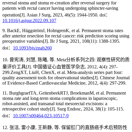
reversal stoma and stoma re-creation after reversal surgery for
patients with rectal cancer having undergoing sphincter-saving
operation[J]. Asian J Surg, 2023, 46(5): 1944-1950. doi：
10.1016/j.asjsur.2022.09.107
9. BackE, HäggströmJ, HolmgrenK, et al. Permanent stoma rates
after anterior resection for rectal cancer: risk prediction scoring using
preoperative variables[J]. Br J Surg, 2021, 108(11): 1388-1395.
doi：
10.1093/bjs/znab260
10. 曾宪涛, 刘慧, 陈曦, 等. Meta分析系列之四: 观察性研究的质
量评价工具[J]. 中国循证心血管医学杂志, 2012, 4(4): 297-
299.ZengXT, LiuH, ChenX, et al. Meta-analysis series part four:
quality assessment tools for observational studies[J]. Chinese Journal
of Evidence-Based Cardiovascular Medicine, 2012, 4(4): 297-299.
11. BurghgraefTA, GeitenbeekRTJ, BroekmanM, et al. Permanent
stoma rate and long-term stoma complications in laparoscopic,
robot-assisted, and transanal total mesorectal excisions: a
retrospective cohort study[J]. Surg Endosc, 2024, 38(1): 105-115.
doi：
10.1007/s00464-023-10517-9
12. 张洁, 雷小康, 王新静, 等. 保留肛门的直肠癌手术后预防性