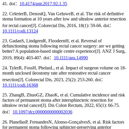
41. doi：
10.4174/astr.2017.92.1.35
22. CelerierB, DenostQ, Van GeluweB, et al. The risk of definitive
stoma formation at 10 years after low and ultralow anterior resection
for rectal cancer[J]. Colorectal Dis, 2016, 18(1): 59-66. doi：
10.1111/codi.13124
23. GadanS, LindgrenR, FloodeenH, et al. Reversal of
defunctioning stoma following rectal cancer surgery: are we getting
better? A population-based single centre experience[J]. ANZ J Surg,
2019, 89(4): 403-407. doi：
10.1111/ans.14990
24. TylerR, FossH, PhelanL, et al. Impact of surgeon volume on 18-
month unclosed ileostomy rate after restorative rectal cancer
resection[J]. Colorectal Dis, 2023, 25(2): 253-260. doi：
10.1111/codi.16368
25. ZhangB, ZhuoGZ, ZhaoK, et al. Cumulative incidence and risk
factors of permanent stoma after intersphincteric resection for
ultralow rectal cancer[J]. Dis Colon Rectum, 2022, 65(1): 66-75.
doi：
10.1097/dcr.0000000000002036
26. PlanellasP, FernandesN, Alonso-GonçalvesS, et al. Risk factors
for permanent stoma following sphincter-preserving anterior