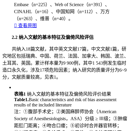
Embase（n=225）、Web of Science（n=391）、
CINAHL（n=16）、中国知网（n=112）、万方
（n=263）、维普（n=40）。

查看原图
2.2 纳入文献的基本特征及偏倚风险评估
共纳入18篇文献，其中英文文献17篇，中文文献1篇，研
究地区包括瑞典、中国、荷兰、法国、加拿大、韩国、波兰、
土耳其、英国。累计样本量为9 900例，其中1 543例发生临时
造口永久化，涉及17项危险因素；纳入研究的质量评分为6~9
分，文献质量较高，见表1。
表格1
纳入文献的基本特征及偏倚风险评价结果
Table1.
Basic characteristics and risk of bias assessment
results of the included literature
注：①腹部手术史；②美国麻醉师协会（American
Society of Anesthesiologists，ASA）分级 ≥ Ⅲ级；③肿瘤
距肛门距离；④吻合口瘘；⑤初诊时合并器官转移；