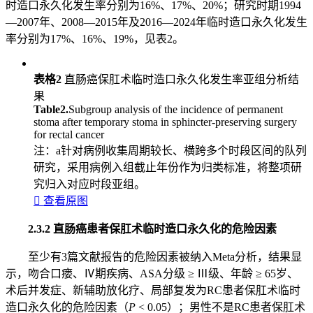
时造口永久化发生率分别为16%、17%、20%；研究时期1994
—2007年、2008—2015年及2016—2024年临时造口永久化发生
率分别为17%、16%、19%，见表2。
表格2
直肠癌保肛术临时造口永久化发生率亚组分析结
果
Table2.
Subgroup analysis of the incidence of permanent
stoma after temporary stoma in sphincter-preserving surgery
for rectal cancer
注：a针对病例收集周期较长、横跨多个时段区间的队列
研究，采用病例入组截止年份作为归类标准，将整项研
究归入对应时段亚组。

查看原图
2.3.2 直肠癌患者保肛术临时造口永久化的危险因素
至少有3篇文献报告的危险因素被纳入Meta分析，结果显
示，吻合口瘘、Ⅳ期疾病、ASA分级 ≥ Ⅲ级、年龄 ≥ 65岁、
术后并发症、新辅助放化疗、局部复发为RC患者保肛术临时
造口永久化的危险因素（
P
< 0.05）；男性不是RC患者保肛术