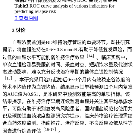
表格3
各指标预测复发风险的 ROC 曲线分析结果
Table3.
ROC curve analysis of various indicators for
predicting relapse risk

查看原图
3 讨论
血锂浓度监测是BD维持治疗管理的重要环节。既往研究
提示，将血锂维持在0.6～0.8 mmol/L有助于降低复发风险，而
［14］
过低的血锂水平可能削弱维持治疗效果
。临床实践中，
单次血锂检测易受服药时间、采血时点、短期饮水量及代谢状
态波动影响，难以充分反映治疗早期的整体血锂控制情况
［15］
。本研究采用治疗起始后0～3个月内有效稳态谷浓度的
算术平均值作为血锂均值，结果显示其单独预测12个月内复发
的AUC值为0.951，是本研究中预测效能最高的单项指标。该
结果提示，在维持治疗早期连续监测血锂并关注其平均暴露水
平，可能有助于识别复发高风险患者。国内锂盐规范化使用共
识及碳酸锂血药浓度监测研究亦提示，临床药物治疗管理需结
合血药浓度监测、指南推荐、治疗反应、不良反应及依从性等
［16-17］
因素进行综合评估
。