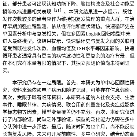
征，部分患者可出现认知功能下降、脑结构改变及社会功能受
［21］
损等疾病进展相关表现
。本研究结果进一步提示，既往
发作次数较多的患者应作为维持期复发管理的重点人群，在治
疗早期加强血锂监测、依从性评估和症状随访。快速循环史在
单因素分析中与复发相关，但在多因素Logistic回归模型中未
进入最终模型。该结果提示，快速循环史与复发之间的关联可
能受到既往发作次数、血锂均值及TSH水平等因素影响。快速
循环患者通常具有更高的病情波动性和更复杂的治疗背景，但
在本研究样本量有限的情况下，其独立预测价值尚未得到证
实。
本研究仍存在一定局限。首先，本研究为单中心回顾性研
究，资料来源依赖电子病历和随访记录，可能存在信息偏倚。
其次，受限于既有临床资料，本研究未能纳入社会支持、生活
事件、睡眠节律、共病情况、联合用药剂量变化及炎症或影像
学标志物等因素，模型变量覆盖仍不充分。再次，本研究仅进
行了内部验证，尚缺乏外部验证，模型的泛化能力仍需在多中
心队列中进一步评估。最后，随访时间为12个月，尚不能反映
长期复发风险。未来可开展前瞻性、多中心研究，结合动态血