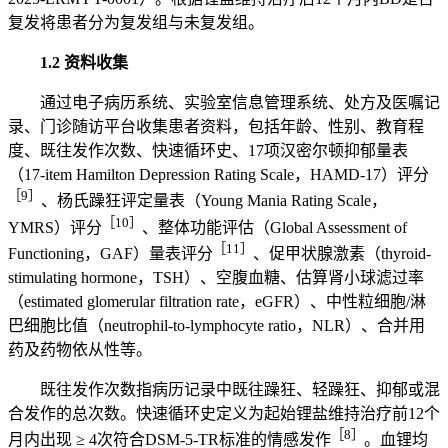
复发将患者分为复发组与未复发组。
1.2 资料收集
通过电子病历系统、实验室信息管理系统、处方及医嘱记
录、门诊随访平台收集患者资料，包括年龄、性别、教育程
度、既往发作次数、快速循环史、17项汉密尔顿抑郁量表
（17-item Hamilton Depression Rating Scale，HAMD-17）评分
［9］
、杨氏躁狂评定量表（Young Mania Rating Scale，
［10］
YMRS）评分
、整体功能评估（Global Assessment of
［11］
Functioning，GAF）量表评分
、促甲状腺激素（thyroid-
stimulating hormone，TSH）、空腹血糖、估算肾小球滤过率
（estimated glomerular filtration rate，eGFR）、中性粒细胞/淋
巴细胞比值（neutrophil-to-lymphocyte ratio，NLR）、合并用
药及药物依从性等。
既往发作次数指病历记录中既往躁狂、轻躁狂、抑郁或混
合发作的总次数。快速循环史定义为起始锂盐维持治疗前12个
［8］
月内出现 ≥ 4次符合DSM-5-TR标准的情感发作
。血锂均