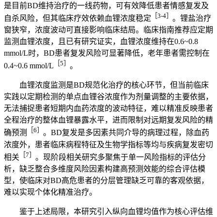
是目前BD维持治疗的一线药物，可有效降低患者情感复发及
［3-4］
自杀风险，但其临床疗效依赖血锂浓度稳定
。锂盐治疗
窗狭窄，浓度波动可直接影响临床结局。临床指南推荐应定期
监测血锂浓度，且已有研究证实，血锂浓度维持在0.6~0.8
mmol/L时，BD患者复发风险可显著降低，老年患者需控制在
［5］
0.4~0.6 mmol/L
。
血锂浓度监测是BD规范化治疗的核心环节，但当前临床
实践以定期检测的单点血锂谷浓度作为剂量调整的主要依据，
无法捕捉患者短期内血药浓度的波动特征，难以精准反映患者
全程治疗的整体血锂暴露水平，进而限制对远期复发风险的精
［6］
确预测
。BD复发是多因素共同介导的病理过程，除血药
浓度外，患者临床病程特征及生物学指标等均与疾病复发密切
［7］
相关
。现阶段相关研究多聚焦于单一风险指标的评估分
析，缺乏整合多维度风险因素构建高预测效能的综合评估模
型，使临床对BD高危患者的分层管理缺乏可靠的客观依据，
难以实现个体化精准治疗。
鉴于上述局限，本研究引入纵向血锂均值作为核心评估维