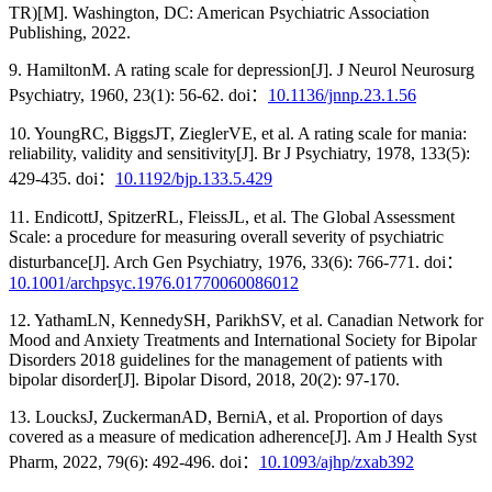
TR)[M]. Washington, DC: American Psychiatric Association
Publishing, 2022.
9. HamiltonM. A rating scale for depression[J]. J Neurol Neurosurg
Psychiatry, 1960, 23(1): 56-62. doi：
10.1136/jnnp.23.1.56
10. YoungRC, BiggsJT, ZieglerVE, et al. A rating scale for mania:
reliability, validity and sensitivity[J]. Br J Psychiatry, 1978, 133(5):
429-435. doi：
10.1192/bjp.133.5.429
11. EndicottJ, SpitzerRL, FleissJL, et al. The Global Assessment
Scale: a procedure for measuring overall severity of psychiatric
disturbance[J]. Arch Gen Psychiatry, 1976, 33(6): 766-771. doi：
10.1001/archpsyc.1976.01770060086012
12. YathamLN, KennedySH, ParikhSV, et al. Canadian Network for
Mood and Anxiety Treatments and International Society for Bipolar
Disorders 2018 guidelines for the management of patients with
bipolar disorder[J]. Bipolar Disord, 2018, 20(2): 97-170.
13. LoucksJ, ZuckermanAD, BerniA, et al. Proportion of days
covered as a measure of medication adherence[J]. Am J Health Syst
Pharm, 2022, 79(6): 492-496. doi：
10.1093/ajhp/zxab392