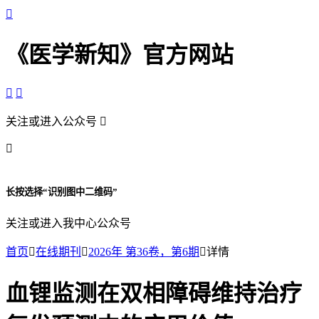

《医学新知》官方网站


关注或进入公众号


长按选择“识别图中二维码”
关注或进入我中心公众号
首页

在线期刊

2026年 第36卷，第6期

详情
血锂监测在双相障碍维持治疗