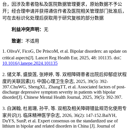
台，因涉及患者隐私及医院数据管理要求，原始数据不予公
开；经合理申请并获得通信作者及医院相关管理部门批准后，
可在去标识化处理后获取用于研究复核的部分数据
利益冲突声明：
无
致谢：
不适用
1. OlivaV, FicoG, De PriscoM, et al. Bipolar disorders: an update on
critical aspects[J]. Lancet Reg Health Eur, 2025, 48: 101135. doi：
10.1016/j.lanepe.2024.101135
2. 储文革, 盛旋莲, 张婷婷, 等. 双相障碍患者出院后抑郁症状程
度的关联因素[J]. 中国心理卫生杂志, 2025, 39(5): 392-
397.ChuWG, ShengXL, ZhangTT, et al. Associated factors of post-
discharge depressive symptom severity in patients with bipolar
disorder[J]. Chinese Mental Health Journal, 2025, 39(5): 392-397.
3. 白渊翰, 杜易珊, 孙平, 等. 双相及相关障碍锂盐规范化使用专
家共识[J]. 临床精神医学杂志, 2026, 36(2): 147-152.BaiYH,
DuYS, SunP, et al. Expert consensus on the standardized use of
lithium in bipolar and related disorders in China [J]. Journal of