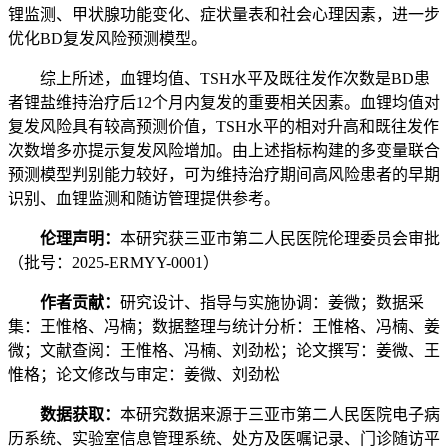
锂监测、甲状腺功能变化、症状量表和社会心理因素，进一步
优化BD复发风险预测模型。
综上所述，血锂均值、TSH水平及既往发作次数是BD患
者锂盐维持治疗后12个月内复发的重要相关因素。血锂均值对
复发风险具有较高预测价值，TSH水平的相对升高和既往发作
次数增多亦提示复发风险增加。由上述指标构建的多变量联合
预测模型判别能力较好，可为维持治疗期间高风险患者的早期
识别、血锂监测和随访管理提供参考。
伦理声明：
本研究获三亚市第二人民医院伦理委员会审批
（批号：2025-ERMYY-0001）
作者贡献：
研究设计、指导与实施协调：姜微；数据采
集：王惟格、冯楠；数据整理与统计分析：王惟格、冯楠、姜
微；文献查阅：王惟格、冯楠、刘劲松；论文撰写：姜微、王
惟格；论文修改与审定：姜微、刘劲松
数据获取：
本研究数据来源于三亚市第二人民医院电子病
历系统、实验室信息管理系统、处方及医嘱记录、门诊随访平