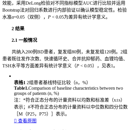
效能，采用DeLong检验对不同指标模型AUC进行比较并运用
Bootstrap法对回归系数进行内部验证以确认模型稳定性。检验
水准
α
=0.05（双侧），
P
< 0.05为差异有统计学意义。
2 结果
2.1 一般情况
共纳入200例BD患者，复发组80例，未复发组120例。2组
患者既往发作次数、快速循环史、合并抗抑郁药、血锂均值、
TSH水平等方面差异有统计学意义（
P
< 0.05），见表1。
表格1
2组患者基线特征比较（n，%）
Table1.
Comparison of baseline characteristics between two
groups of patients (n, %)
注：*符合正态分布的计量资料以均数和标准差（x±s）
表示；#不符合正态分布的计量资料以中位数和四分位数
［M（P25，P75）］表示。

查看原图