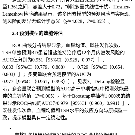
至1.361之间，容差大于0.73，排除多重共线性干扰。Hosmer-
Lemeshow检验结果显示，该多因素模型的预测风险与实际观
测风险间差异无统计学意义（
χ²
=4.028，
P
=0.855）。
2.3 预测模型的效能评估
ROC曲线分析结果显示，血锂均值、既往发作次数、
TSH单独预测BD患者锂盐维持治疗后12个月内复发风险的
AUC值分别为0.951［95%CI（0.925，0.977）］、
0.833［95%CI（0.779，0.888）］、0.729［95%CI（0.654，
0.803）］；多变量联合预测模型的AUC为
0.977［95%CI（0.961，0.993）］，见表3。DeLong检验显
示，多变量联合预测模型的AUC高于单项指标中预测效能最
佳的血锂均值（
P
=0.005）。基于Bootstrap重抽样1 000次的结
果显示ROC曲线的AUC为0.979［95%CI（0.960，0.991）］，
既往发作次数、血锂均值和TSH水平的效应方向与原模型一
致，提示模型具有一定稳定性。