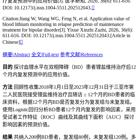
疗复发预测中的应用价值[J]. 医学新知, 2026, 36(6): 611-616.
DOI: 10.12173/j.issn.1004-5511.202512043.

Citation:Jiang W, Wang WG, Feng N, et al. Application value of
blood lithium monitoring in relapse prediction of maintenance
treatment for bipolar disorder[J]. Yixue Xinzhi Zazhi, 2026, 36(6):
611-616. DOI: 10.12173/j.issn.1004-5511.202512043.[Article in
Chinese]

摘要
|
Abstract
全文
|
Full-text
参考文献
|
References
目的
探讨血锂水平在双相障碍（BD）患者锂盐维持治疗后12
个月内复发预测中的应用价值。
方法
回顾性收集2018年1月1日至2023年12月31日于三亚市第
二人民医院接受锂盐维持治疗且随访 ≥ 12个月的BD患者的临
床资料，根据12个月内BD是否复发分为复发组与未复发组。
使用Logistic回归分析BD患者12个月内复发的影响因素，采用
受试者工作特征（ROC）曲线及其曲线下面积（AUC）探讨
影响因素的预测价值。
结果
共纳入200例BD患者，复发组80例，未复发组120例。多