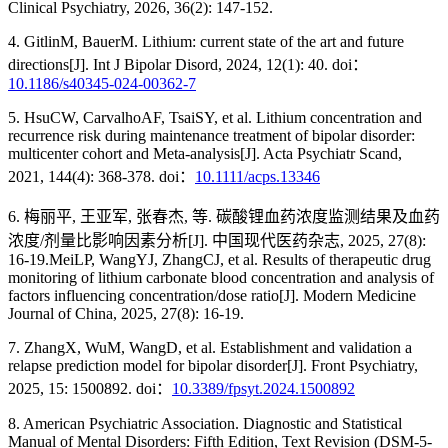
Clinical Psychiatry, 2026, 36(2): 147-152.
4. GitlinM, BauerM. Lithium: current state of the art and future
directions[J]. Int J Bipolar Disord, 2024, 12(1): 40. doi：
10.1186/s40345-024-00362-7
5. HsuCW, CarvalhoAF, TsaiSY, et al. Lithium concentration and
recurrence risk during maintenance treatment of bipolar disorder:
multicenter cohort and Meta-analysis[J]. Acta Psychiatr Scand,
2021, 144(4): 368-378. doi：
10.1111/acps.13346
6. 梅丽平, 王亚军, 张春杰, 等. 碳酸锂血药浓度监测结果及血药
浓度/剂量比影响因素分析[J]. 中国现代医药杂志, 2025, 27(8):
16-19.MeiLP, WangYJ, ZhangCJ, et al. Results of therapeutic drug
monitoring of lithium carbonate blood concentration and analysis of
factors influencing concentration/dose ratio[J]. Modern Medicine
Journal of China, 2025, 27(8): 16-19.
7. ZhangX, WuM, WangD, et al. Establishment and validation a
relapse prediction model for bipolar disorder[J]. Front Psychiatry,
2025, 15: 1500892. doi：
10.3389/fpsyt.2024.1500892
8. American Psychiatric Association. Diagnostic and Statistical
Manual of Mental Disorders: Fifth Edition, Text Revision (DSM-5-