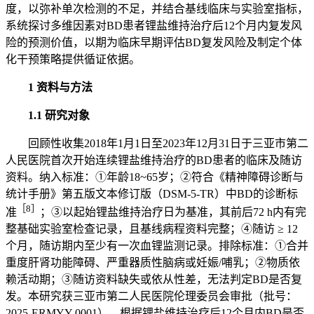
度，以弥补单次检测的不足，并结合基线临床与实验室指标，
系统探讨多维因素对BD患者锂盐维持治疗后12个月内复发风
险的预测价值，以期为临床早期评估BD复发风险及制定个体
化干预策略提供循证依据。
1 资料与方法
1.1 研究对象
回顾性收集2018年1月1日至2023年12月31日于三亚市第二
人民医院首次开始连续锂盐维持治疗的BD患者的临床及随访
资料。纳入标准：①年龄18~65岁；②符合《精神障碍诊断与
统计手册》第五版文本修订版（DSM-5-TR）中BD的诊断标
［8］
准
；③以起始锂盐维持治疗日为基准，其前后72 h内有完
整基础实验室检查记录，且基线病程资料完整；④随访 ≥ 12
个月，随访期内至少有一次血锂监测记录。排除标准：①合并
重度肝肾功能障碍、严重器质性脑病或妊娠/哺乳；②物质依
赖活动期；③随访资料缺失或依从性差，无法判定BD是否复
发。本研究获三亚市第二人民医院伦理委员会审批（批号：
2025-ERMYY-0001）。根据锂盐维持治疗后12个月内BD是否