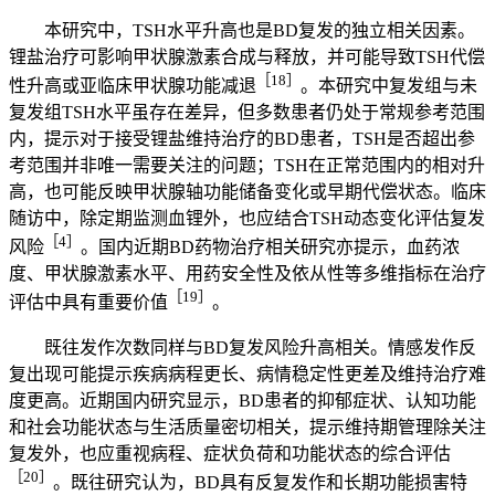
本研究中，TSH水平升高也是BD复发的独立相关因素。
锂盐治疗可影响甲状腺激素合成与释放，并可能导致TSH代偿
［18］
性升高或亚临床甲状腺功能减退
。本研究中复发组与未
复发组TSH水平虽存在差异，但多数患者仍处于常规参考范围
内，提示对于接受锂盐维持治疗的BD患者，TSH是否超出参
考范围并非唯一需要关注的问题；TSH在正常范围内的相对升
高，也可能反映甲状腺轴功能储备变化或早期代偿状态。临床
随访中，除定期监测血锂外，也应结合TSH动态变化评估复发
［4］
风险
。国内近期BD药物治疗相关研究亦提示，血药浓
度、甲状腺激素水平、用药安全性及依从性等多维指标在治疗
［19］
评估中具有重要价值
。
既往发作次数同样与BD复发风险升高相关。情感发作反
复出现可能提示疾病病程更长、病情稳定性更差及维持治疗难
度更高。近期国内研究显示，BD患者的抑郁症状、认知功能
和社会功能状态与生活质量密切相关，提示维持期管理除关注
复发外，也应重视病程、症状负荷和功能状态的综合评估
［20］
。既往研究认为，BD具有反复发作和长期功能损害特