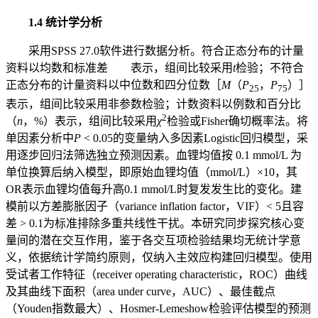
1.4 统计学分析
采用SPSS 27.0软件进行数据分析。符合正态分布的计量
资料以均数和标准差
表示，组间比较采用
t
检验；不符合
正态分布的计量资料以中位数和四分位数［
M
（
P
，
P
）］
25
75
表示，组间比较采用非参数检验；计数资料以例数和百分比
2
（
n
，%）表示，组间比较采用
χ
检验或Fisher确切概率法。将
单因素分析中
P
< 0.05的变量纳入多因素Logistic回归模型，采
用逐步回归法筛选独立预测因素。血锂均值按 0.1 mmol/L 为
单位换算后纳入模型，即原始血锂均值（mmol/L）×10，其
OR表示血锂均值每升高0.1 mmol/L时复发发生比的变化。建
模前以方差膨胀因子（variance inflation factor，VIF）< 5且容
差 > 0.1为标准排除多重共线性干扰。本研究同步探究核心变
量间的潜在交互作用，鉴于各交互项检验结果均无统计学意
义，依据统计学简约原则，仅纳入主效应构建回归模型。使用
受试者工作特征（receiver operating characteristic，ROC）曲线
及其曲线下面积（area under curve，AUC）、最佳截点
（Youden指数最大）、Hosmer-Lemeshow检验评估模型的预测