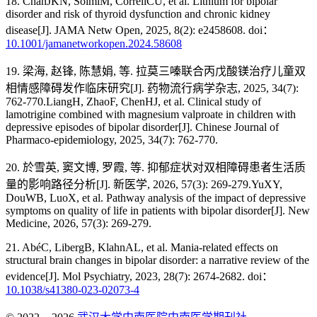
18. ChanJKN, SolmiM, CorrellCU, et al. Lithium for bipolar
disorder and risk of thyroid dysfunction and chronic kidney
disease[J]. JAMA Netw Open, 2025, 8(2): e2458608. doi：
10.1001/jamanetworkopen.2024.58608
19. 梁海, 赵锋, 陈慧娟, 等. 拉莫三嗪联合丙戊酸镁治疗儿童双
相情感障碍发作临床研究[J]. 药物流行病学杂志, 2025, 34(7):
762-770.LiangH, ZhaoF, ChenHJ, et al. Clinical study of
lamotrigine combined with magnesium valproate in children with
depressive episodes of bipolar disorder[J]. Chinese Journal of
Pharmaco-epidemiology, 2025, 34(7): 762-770.
20. 於雪英, 窦文博, 罗霞, 等. 抑郁症状对双相障碍患者生活质
量的影响路径分析[J]. 新医学, 2026, 57(3): 269-279.YuXY,
DouWB, LuoX, et al. Pathway analysis of the impact of depressive
symptoms on quality of life in patients with bipolar disorder[J]. New
Medicine, 2026, 57(3): 269-279.
21. AbéC, LibergB, KlahnAL, et al. Mania-related effects on
structural brain changes in bipolar disorder: a narrative review of the
evidence[J]. Mol Psychiatry, 2023, 28(7): 2674-2682. doi：
10.1038/s41380-023-02073-4