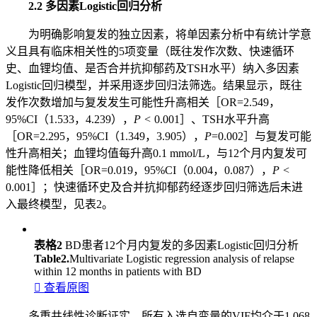
2.2 多因素Logistic回归分析
为明确影响复发的独立因素，将单因素分析中有统计学意
义且具有临床相关性的5项变量（既往发作次数、快速循环
史、血锂均值、是否合并抗抑郁药及TSH水平）纳入多因素
Logistic回归模型，并采用逐步回归法筛选。结果显示，既往
发作次数增加与复发发生可能性升高相关［OR=2.549，
95%CI（1.533，4.239），
P <
0.001］、TSH水平升高
［OR=2.295，95%CI（1.349，3.905），
P
=0.002］与复发可能
性升高相关；血锂均值每升高0.1 mmol/L，与12个月内复发可
能性降低相关［OR=0.019，95%CI（0.004，0.087），
P <
0.001］；快速循环史及合并抗抑郁药经逐步回归筛选后未进
入最终模型，见表2。
表格2
BD患者12个月内复发的多因素Logistic回归分析
Table2.
Multivariate Logistic regression analysis of relapse
within 12 months in patients with BD

查看原图
多重共线性诊断证实，所有入选自变量的VIF均介于1.068