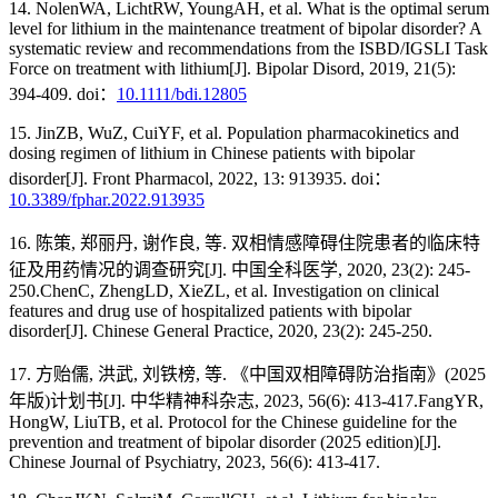
14. NolenWA, LichtRW, YoungAH, et al. What is the optimal serum
level for lithium in the maintenance treatment of bipolar disorder? A
systematic review and recommendations from the ISBD/IGSLI Task
Force on treatment with lithium[J]. Bipolar Disord, 2019, 21(5):
394-409. doi：
10.1111/bdi.12805
15. JinZB, WuZ, CuiYF, et al. Population pharmacokinetics and
dosing regimen of lithium in Chinese patients with bipolar
disorder[J]. Front Pharmacol, 2022, 13: 913935. doi：
10.3389/fphar.2022.913935
16. 陈策, 郑丽丹, 谢作良, 等. 双相情感障碍住院患者的临床特
征及用药情况的调查研究[J]. 中国全科医学, 2020, 23(2): 245-
250.ChenC, ZhengLD, XieZL, et al. Investigation on clinical
features and drug use of hospitalized patients with bipolar
disorder[J]. Chinese General Practice, 2020, 23(2): 245-250.
17. 方贻儒, 洪武, 刘铁榜, 等. 《中国双相障碍防治指南》(2025
年版)计划书[J]. 中华精神科杂志, 2023, 56(6): 413-417.FangYR,
HongW, LiuTB, et al. Protocol for the Chinese guideline for the
prevention and treatment of bipolar disorder (2025 edition)[J].
Chinese Journal of Psychiatry, 2023, 56(6): 413-417.