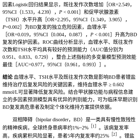
因素Logistic回归结果显示，既往发作次数增加［OR=2.549，
95%CI（1.533，4.239），
P
< 0.001］和促甲状腺激素
（TSH）水平升高［OR=2.295，95%CI（1.349，3.905），
P
=0.002］为BD复发的独立危险因素，血锂水平
［OR=0.019，95%CI（0.004，0.087），
P
< 0.001］升高为BD
复发的保护因素。ROC曲线分析显示，血锂水平、既往发作
次数和TSH水平均具有较好的预测能力（AUC值分别为
0.951、0.833、0.729），整合上述指标的多变量模型预测效能
最佳［AUC=0.977，95%CI（0.961，0.993）］。
结论
血锂水平、TSH水平及既往发作次数是影响BD患者锂盐
维持治疗后复发风险的关键因素，维持血锂水平 ≥ 0.602
mmol/L可显著降低复发风险。结合甲状腺功能与病程信息建
立的多因素预测模型具有优异的判别能力，可为临床早期识别
BD复发高危患者及制定个体化维持方案提供依据。
双相障碍（bipolar disorder，BD）是一类具有慢性致残性
［1］
的精神疾病，全球终身患病率约1%~2%
。该病复发率
［2］
高，疾病累积风险显著，患者5年内复发率约25%
。锂盐