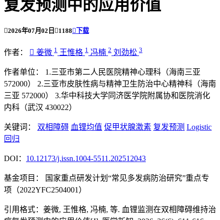
复发预测中的应用价值

2026年07月02日

1188

下载
1
1
2
3
作者：

姜微
王惟格
冯楠
刘劲松
作者单位：
1.三亚市第二人民医院精神心理科（海南三亚
572000）
2.三亚市皮肤性病与精神卫生防治中心精神科（海南
三亚 572000）
3.华中科技大学同济医学院附属协和医院消化
内科（武汉 430022）
关键词：
双相障碍
血锂均值
促甲状腺激素
复发预测
Logistic
回归
DOI：
10.12173/j.issn.1004-5511.202512043
基金项目：
国家重点研发计划“常见多发病防治研究”重点专
项（2022YFC2504001）
引用格式：
姜微, 王惟格, 冯楠, 等. 血锂监测在双相障碍维持治