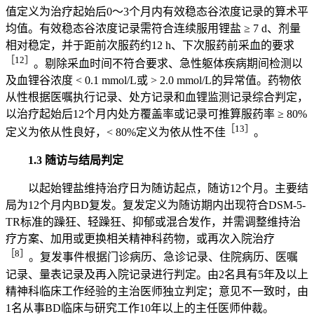
值定义为治疗起始后0～3个月内有效稳态谷浓度记录的算术平
均值。有效稳态谷浓度记录需符合连续服用锂盐 ≥ 7 d、剂量
相对稳定，并于距前次服药约12 h、下次服药前采血的要求
［12］
。剔除采血时间不符合要求、急性躯体疾病期间检测以
及血锂谷浓度 < 0.1 mmol/L或 > 2.0 mmol/L的异常值。药物依
从性根据医嘱执行记录、处方记录和血锂监测记录综合判定，
以治疗起始后12个月内处方覆盖率或记录可推算服药率 ≥ 80%
［13］
定义为依从性良好，< 80%定义为依从性不佳
。
1.3 随访与结局判定
以起始锂盐维持治疗日为随访起点，随访12个月。主要结
局为12个月内BD复发。复发定义为随访期内出现符合DSM-5-
TR标准的躁狂、轻躁狂、抑郁或混合发作，并需调整维持治
疗方案、加用或更换相关精神科药物，或再次入院治疗
［8］
。复发事件根据门诊病历、急诊记录、住院病历、医嘱
记录、量表记录及再入院记录进行判定。由2名具有5年及以上
精神科临床工作经验的主治医师独立判定；意见不一致时，由
1名从事BD临床与研究工作10年以上的主任医师仲裁。