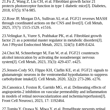
21.Fu Z, Wang Z, Liu CH, et al. Fibroblast growth factor 21
protects photoreceptor function in type 1 diabetic mice[J]. Diabetes,
2018, 67(5): 974-985.
22.Rose JP, Morgan DA, Sullivan AI, et al. FGF21 reverses MASH
through coordinated actions on the CNS and liver[J]. Cell Metab,
2025, 37(7): 1515-1529. e1516.
23.Velingkar A, Vuree S, Prabhakar PK, et al. Fibroblast growth
factor 21 as a potential master regulator in metabolic disorders[J].
Am J Physiol Endocrinol Metab, 2023, 324(5): E409-E424.
24.Choi M, Schneeberger M, Fan W, et al. FGF21 counteracts
alcohol intoxication by activating the noradrenergic nervous
system[J]. Cell Metab, 2023, 35(3): 429-437. e425.
25.Jensen-Cody SO, Flippo KH, Claflin KE, et al. FGF21 signals to
glutamatergic neurons in the ventromedial hypothalamus to suppress
carbohydrate intake[J]. Cell Metab, 2020, 32(2): 273-286. e276.
26.Canonica J, Foxton R, Garrido MG, et al. Delineating effects of
angiopoietin-2 inhibition on vascular permeability and inflammation
in models of retinal neovascularization and ischemia/reperfusion[J].
Front Cell Neurosci, 2023, 17: 1192464.
27.Tomita Y, Ozawa N, Miwa Y, et al. Pemafibrate prevents retinal