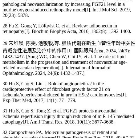
pathological neovascularization by increasing FGF21 level in a
murine oxygen-induced retinopathy model[J]. Int J Mol Sci, 2019,
20(23): 5878.
28.Fu Z, Gong Y, Löfqvist C, et al. Review: adiponectin in
retinopathy[J]. Biochim Biophys Acta, 2016, 1862(8): 1392-1400.
29.宋维晨, 陈雯, 池敬毅,等. 脂质代谢在新生血管性年龄相关性
黄斑变性进展及治疗中的作用[J]. 国际眼科杂志, 2024, 24(9):
1432-1437. [Song WC, Chen W, Chi JY, et al. The role of lipid
metabolism in the progression and treatment of neovascular age-
related macular degeneration[J]. International Journal of
Ophthalmology, 2024, 24(9): 1432-1437.]
30.Hu S, Cao S, Liu J. Role of angiopoietin-2 in the
cardioprotective effect of fibroblast growth factor 21 on
ischemia/reperfusion-induced injury in H9c2 cardiomyocytes[J].
Exp Ther Med, 2017, 14(1): 771-779.
31.Hu S, Cao S, Tong Z, et al. FGF21 protects myocardial
ischemia-reperfusion injury through reduction of miR-145-mediated
autophagy[J]. Am J Transl Res, 2018, 10(11): 3677-3688.
32.Campochiaro PA. Molecular pathogenesis of retinal and
choroidal vascular diseases[J]. Prog Retin Eye Res, 2015, 49: 67-81.