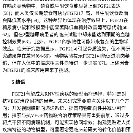
在啮齿类动物中，禁食或生酮饮食能显著上调FGF21表达
[58]；而人类仅长期禁食可诱导FGF21升高，且生酮饮食反而
会降低其水平[59]。这种差异也体现在治疗效果上，FGF21在
糖尿病小鼠和猴模型中能显著降低血糖并改善葡萄糖代谢[60-
62]，但在2型糖尿病患者的临床试验中却未能达到预期的血糖
控制效果 [63]。此外，FGF21的多效性可能带来复杂的生物学
效应。临床研究数据显示，FGF21可引起骨质流失，但不同研
究结果存在差异[64-66]。动物实验提示FGF21可能促进肌肉萎
缩，但在人体中的临床相关性尚待进一步证实[67]。上述因素
为FGF21的临床应用带来了挑战。
5 结语
FGF21有望成为RNV性疾病的新型治疗选择，特别是对
抗VEGF治疗耐药的患者。未来研究需要重点关注以下几个方
向：开发视网膜靶向递送系统，提高药物靶向性并减少副作
用；探索与抗VEGF药物联合治疗策略具有重要前景，通过多
靶点干预不同病理机制，可能实现协同增效；构建更贴近人类
疾病特征的动物模型，可显著增强临床前研究的转化价值和预