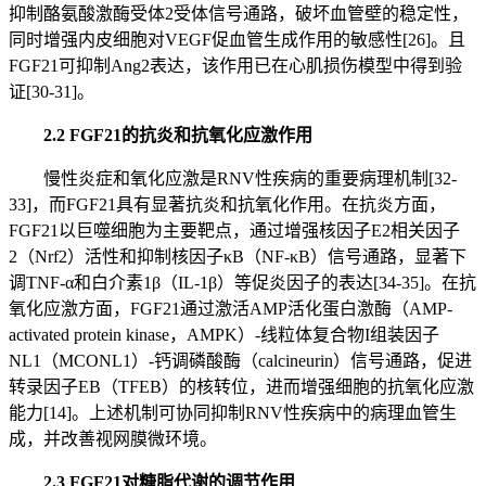
抑制酪氨酸激酶受体2受体信号通路，破坏血管壁的稳定性，
同时增强内皮细胞对VEGF促血管生成作用的敏感性[26]。且
FGF21可抑制Ang2表达，该作用已在心肌损伤模型中得到验
证[30-31]。
2.2 FGF21的抗炎和抗氧化应激作用
慢性炎症和氧化应激是RNV性疾病的重要病理机制[32-
33]，而FGF21具有显著抗炎和抗氧化作用。在抗炎方面，
FGF21以巨噬细胞为主要靶点，通过增强核因子E2相关因子
2（Nrf2）活性和抑制核因子κB（NF-κB）信号通路，显著下
调TNF-α和白介素1β（IL-1β）等促炎因子的表达[34-35]。在抗
氧化应激方面，FGF21通过激活AMP活化蛋白激酶（AMP-
activated protein kinase，AMPK）-线粒体复合物I组装因子
NL1（MCONL1）-钙调磷酸酶（calcineurin）信号通路，促进
转录因子EB（TFEB）的核转位，进而增强细胞的抗氧化应激
能力[14]。上述机制可协同抑制RNV性疾病中的病理血管生
成，并改善视网膜微环境。
2.3 FGF21对糖脂代谢的调节作用