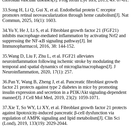
33.Song H, Li Q, Gui X, et al. Endothelial protein C receptor
promotes retinal neovascularization through heme catabolism[J]. Nat
Commun, 2025, 16(1): 1603.
34.Yu Y, He J, Li S, et al. Fibroblast growth factor 21 (FGF21)
inhibits macrophage-mediated inflammation by activating Nrf2 and
suppressing the NF-κB signaling pathway[J]. Int
Immunopharmacol, 2016, 38: 144-152.
35.Wang D, Liu F, Zhu L, et al. FGF21 alleviates
neuroinflammation following ischemic stroke by modulating the
temporal and spatial dynamics of microglia/macrophages[J]. J
Neuroinflammation, 2020, 17(1): 257.
36.Pan Y, Wang B, Zheng J, et al. Pancreatic fibroblast growth
factor 21 protects against type 2 diabetes in mice by promoting
insulin expression and secretion in a PI3K/Akt signaling-dependent
manner[J]. J Cell Mol Med, 2019, 23(2): 1059-1071.
37.Xie T, So WY, Li XY, et al. Fibroblast growth factor 21 protects
against lipotoxicity-induced pancreatic β-cell dysfunction via
regulation of AMPK signaling and lipid metabolism[J]. Clin Sci
(Lond), 2019, 133(19): 2029-2044.