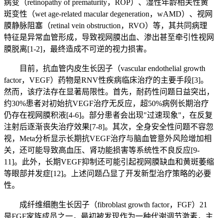
病变（retinopathy of prematurity，ROP）、湿性年龄相关性黄
斑变性（wet age-related macular degeneration，wAMD）、视网
膜静脉阻塞（retinal vein obstruction，RVO）等，其共同病理
特征是异常血管形成，导致视网膜出血、渗出甚至牵引性视网
膜脱离[1-2]，最终造成不可逆的视力损害。
目前，抗血管内皮生长因子（vascular endothelial growth
factor，VEGF）药物是RNV性疾病临床治疗的主要手段[3]。
然而，该疗法存在显著局限性。首先，耐药性问题日益突出，
约30%患者对初始抗VEGF治疗无反应，超50%病例长期治疗
仍存在视网膜积液[4-6]。部分患者会出现"过速现象"，在反复
注射后逐渐丧失治疗效果[7-8]。其次，全身安全性问题不容忽
视，Meta分析显示长期抗VEGF治疗与脑血管意外风险增加相
关，还可能导致高血压、肾功能损害等系统性不良反应[9-
11]。此外，长期VEGF抑制还可能引起视网膜缺血和黄斑萎缩
等眼部并发症[12]。上述问题凸显了开发新型治疗策略的必要
性。
成纤维细胞生长因子（fibroblast growth factor，FGF）21
是FGF家族成员之一，最初被发现作为一种代谢调节激素，主