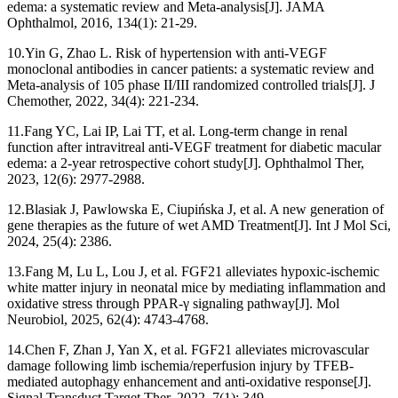
edema: a systematic review and Meta-analysis[J]. JAMA
Ophthalmol, 2016, 134(1): 21-29.
10.Yin G, Zhao L. Risk of hypertension with anti-VEGF
monoclonal antibodies in cancer patients: a systematic review and
Meta-analysis of 105 phase II/III randomized controlled trials[J]. J
Chemother, 2022, 34(4): 221-234.
11.Fang YC, Lai IP, Lai TT, et al. Long-term change in renal
function after intravitreal anti-VEGF treatment for diabetic macular
edema: a 2-year retrospective cohort study[J]. Ophthalmol Ther,
2023, 12(6): 2977-2988.
12.Blasiak J, Pawlowska E, Ciupińska J, et al. A new generation of
gene therapies as the future of wet AMD Treatment[J]. Int J Mol Sci,
2024, 25(4): 2386.
13.Fang M, Lu L, Lou J, et al. FGF21 alleviates hypoxic-ischemic
white matter injury in neonatal mice by mediating inflammation and
oxidative stress through PPAR-γ signaling pathway[J]. Mol
Neurobiol, 2025, 62(4): 4743-4768.
14.Chen F, Zhan J, Yan X, et al. FGF21 alleviates microvascular
damage following limb ischemia/reperfusion injury by TFEB-
mediated autophagy enhancement and anti-oxidative response[J].
Signal Transduct Target Ther, 2022, 7(1): 349.