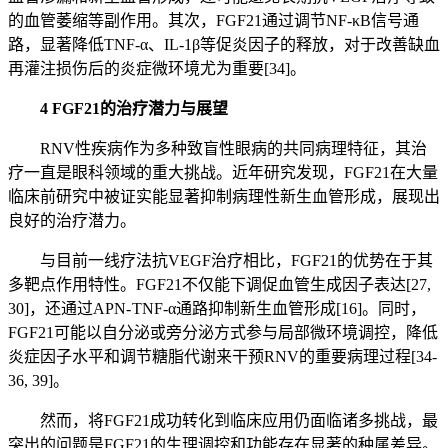
的血管萎缩等副作用。其次，FGF21通过调节NF-κB信号通
路，显著降低TNF-α、IL-1β等促炎因子的释放，对于改善缺血
再灌注损伤后的炎症微环境尤为重要[34]。
4 FGF21的治疗潜力与展望
RNV性疾病作为多种致盲性眼病的共同病理特征，其治
疗一直是眼科领域的重大挑战。近年研究发现，FGF21在大量
临床前研究中被证实能显著抑制病理性新生血管形成，展现出
良好的治疗潜力。
与目前一线疗法抗VEGF治疗相比，FGF21的优势在于其
多靶点作用特性。FGF21不仅能下调促血管生成因子表达[27,
30]，还通过APN- TNF-α通路抑制新生血管形成[16]。同时，
FGF21可能以自分泌或旁分泌方式参与局部微环境调控，降低
炎症因子水平和调节糖脂代谢来干预RNV的重要病理过程[34-
36, 39]。
然而，将FGF21成功转化到临床应用仍面临诸多挑战，最
突出的问题是FGF21的生理调控和功能存在显著的种属差异。