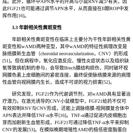
成。此外，循环中APN水平的升高与小鼠RNV减少有关，因
此FGF21也可能通过调节APN水平，从而直接在II期ROP中发
挥作用[16]。
3.3 年龄相关性黄斑变性
年龄相关性黄斑变性在临床上主要分为干性年龄相关性黄
斑变性和wAMD两种亚型，其中wAMD的特征性病理改变是
脉络膜新生血管（choroidal neovascularization，CNV）的形成
[51]。但在病程中，氧化应激反应、慢性炎症状态以及组织缺
氧等致病机制的参与，会导致Bruch膜结构损伤，同时破坏视
网膜色素上皮细胞间的紧密连接，最终促使脉络膜来源的病理
性血管向视网膜内生长，造成不可逆的视力损害[52]。
研究发现，FGF21作为代谢调节剂，对wAMD具有显著治
疗潜力。在激光诱导的CNV小鼠模型中，FGF21给药不仅可
有效抑制RNV与CNV形成，还能上调脉络膜-视网膜复合体中
APN表达并降低TNF-α水平[16]。TNF-α通过促进内皮细胞出
芽而加剧新生血管形成，FGF21可通过降低TNF-α水平来抑制
CNV的发展[53]。在模拟晚期增殖性AMD的极低密度脂蛋白