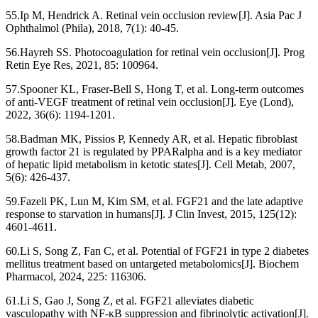
55.Ip M, Hendrick A. Retinal vein occlusion review[J]. Asia Pac J
Ophthalmol (Phila), 2018, 7(1): 40-45.
56.Hayreh SS. Photocoagulation for retinal vein occlusion[J]. Prog
Retin Eye Res, 2021, 85: 100964.
57.Spooner KL, Fraser-Bell S, Hong T, et al. Long-term outcomes
of anti-VEGF treatment of retinal vein occlusion[J]. Eye (Lond),
2022, 36(6): 1194-1201.
58.Badman MK, Pissios P, Kennedy AR, et al. Hepatic fibroblast
growth factor 21 is regulated by PPARalpha and is a key mediator
of hepatic lipid metabolism in ketotic states[J]. Cell Metab, 2007,
5(6): 426-437.
59.Fazeli PK, Lun M, Kim SM, et al. FGF21 and the late adaptive
response to starvation in humans[J]. J Clin Invest, 2015, 125(12):
4601-4611.
60.Li S, Song Z, Fan C, et al. Potential of FGF21 in type 2 diabetes
mellitus treatment based on untargeted metabolomics[J]. Biochem
Pharmacol, 2024, 225: 116306.
61.Li S, Gao J, Song Z, et al. FGF21 alleviates diabetic
vasculopathy with NF-κB suppression and fibrinolytic activation[J].