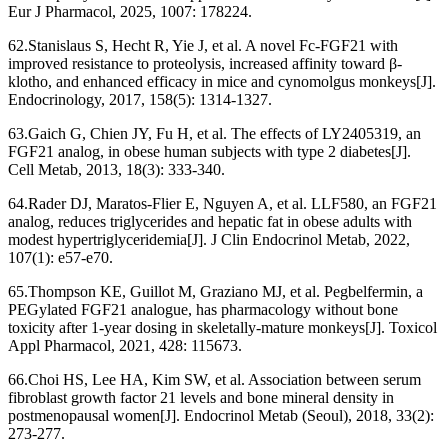
Eur J Pharmacol, 2025, 1007: 178224.
62.Stanislaus S, Hecht R, Yie J, et al. A novel Fc-FGF21 with
improved resistance to proteolysis, increased affinity toward β-
klotho, and enhanced efficacy in mice and cynomolgus monkeys[J].
Endocrinology, 2017, 158(5): 1314-1327.
63.Gaich G, Chien JY, Fu H, et al. The effects of LY2405319, an
FGF21 analog, in obese human subjects with type 2 diabetes[J].
Cell Metab, 2013, 18(3): 333-340.
64.Rader DJ, Maratos-Flier E, Nguyen A, et al. LLF580, an FGF21
analog, reduces triglycerides and hepatic fat in obese adults with
modest hypertriglyceridemia[J]. J Clin Endocrinol Metab, 2022,
107(1): e57-e70.
65.Thompson KE, Guillot M, Graziano MJ, et al. Pegbelfermin, a
PEGylated FGF21 analogue, has pharmacology without bone
toxicity after 1-year dosing in skeletally-mature monkeys[J]. Toxicol
Appl Pharmacol, 2021, 428: 115673.
66.Choi HS, Lee HA, Kim SW, et al. Association between serum
fibroblast growth factor 21 levels and bone mineral density in
postmenopausal women[J]. Endocrinol Metab (Seoul), 2018, 33(2):
273-277.