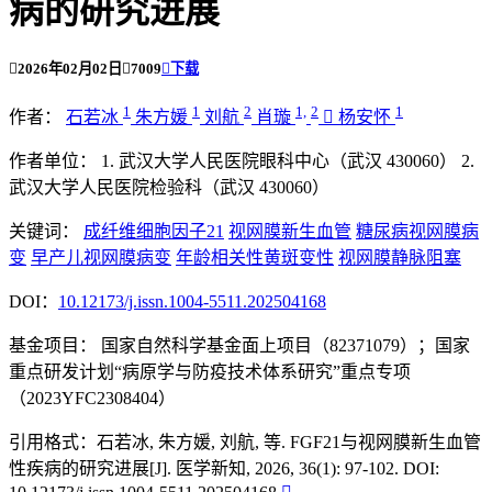
病的研究进展

2026年02月02日

7009

下载
1
1
2
1,
2
1
作者：
石若冰
朱方媛
刘航
肖璇

杨安怀
作者单位：
1. 武汉大学人民医院眼科中心（武汉 430060）
2.
武汉大学人民医院检验科（武汉 430060）
关键词：
成纤维细胞因子21
视网膜新生血管
糖尿病视网膜病
变
早产儿视网膜病变
年龄相关性黄斑变性
视网膜静脉阻塞
DOI：
10.12173/j.issn.1004-5511.202504168
基金项目：
国家自然科学基金面上项目（82371079）；国家
重点研发计划“病原学与防疫技术体系研究”重点专项
（2023YFC2308404）
引用格式：
石若冰, 朱方媛, 刘航, 等. FGF21与视网膜新生血管
性疾病的研究进展[J]. 医学新知, 2026, 36(1): 97-102. DOI: