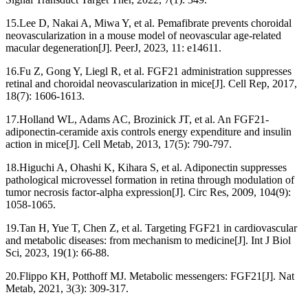
15.Lee D, Nakai A, Miwa Y, et al. Pemafibrate prevents choroidal
neovascularization in a mouse model of neovascular age-related
macular degeneration[J]. PeerJ, 2023, 11: e14611.
16.Fu Z, Gong Y, Liegl R, et al. FGF21 administration suppresses
retinal and choroidal neovascularization in mice[J]. Cell Rep, 2017,
18(7): 1606-1613.
17.Holland WL, Adams AC, Brozinick JT, et al. An FGF21-
adiponectin-ceramide axis controls energy expenditure and insulin
action in mice[J]. Cell Metab, 2013, 17(5): 790-797.
18.Higuchi A, Ohashi K, Kihara S, et al. Adiponectin suppresses
pathological microvessel formation in retina through modulation of
tumor necrosis factor-alpha expression[J]. Circ Res, 2009, 104(9):
1058-1065.
19.Tan H, Yue T, Chen Z, et al. Targeting FGF21 in cardiovascular
and metabolic diseases: from mechanism to medicine[J]. Int J Biol
Sci, 2023, 19(1): 66-88.
20.Flippo KH, Potthoff MJ. Metabolic messengers: FGF21[J]. Nat
Metab, 2021, 3(3): 309-317.