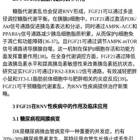
糖脂代谢紊乱也会促进RNV形成，FGF21可以通过多途
径调控糖脂代谢平衡。在胰腺β细胞中，FGF21通过激活PI3K/
Akt信号通路促进胰岛素表达和分泌，同时通过AMPK- ACC和
PPARδ/γ信号通路减少胰岛细胞脂质积累，从而保护β细胞免
于凋亡和功能障碍 [36-37]。且FGF21可通过调节AMPK-mTOR
信号通路诱导胰腺自噬，这一机制在保护β细胞存活和功能方
面发挥重要作用 [38]。在全身代谢调控方面，FGF21通过降低
血清胰岛素水平和提高胰岛素敏感性来改善胰岛素抵抗状态，
研究证实FGF21可通过FRS2- ERK1/2信号通路，有效减轻肥胖
小鼠和3T3-L1脂肪前体细胞中与肥胖相关的炎症反应[39]。
FGF21可干预糖脂代谢紊乱，为RNV性疾病提供治疗新策
略。
3 FGF21在RNV性疾病中的作用及临床应用
3.1 糖尿病视网膜病变
DR是糖尿病微血管病变中一种重要的并发症，约有
20%~30%糖尿病患者发生，其特征是血管生长停止或丢失引