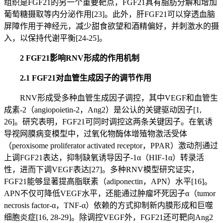
组织是FGF21的另一个重要靶点，FGF21具有脂肪分解和增加
葡萄糖摄取等内分泌作用[23]。此外，肝FGF21可以穿透血脑
屏障作用于神经元，减少甜食欲望和酒精偏好，并刺激水的摄
入，以保持代谢平衡[24-25]。
2 FGF21影响RNV形成的作用机制
2.1 FGF21对血管生成因子的调节作用
RNV形成受多种血管生成因子调控，其中VEGF和血管生
成素-2（angiopoietin-2，Ang2）是公认的关键驱动因子[1,
26]。研究表明，FGF21可同时调控这两条关键因子。在氧诱
导视网膜病变模型中，过氧化物酶体增殖物激活受体
（peroxisome proliferator activated receptor，PPAR）激动剂通过
上调FGF21表达，抑制缺氧诱导因子-1α（HIF-1α）转录活
性，进而下调VEGF表达[27]。多种RNV模型研究证实，
FGF21能够显著提高脂联素（adiponectin，APN）水平[16]。
APN不仅可降低VEGF水平，还能通过肿瘤坏死因子α（tumor
necrosis factor-α，TNF-α）依赖的方式抑制新内膜形成和巨噬
细胞炎症[16, 28-29]。除调控VEGF外，FGF21还可靶向Ang2