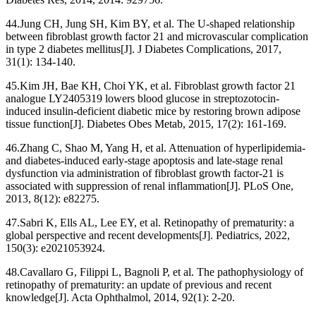
44.Jung CH, Jung SH, Kim BY, et al. The U-shaped relationship
between fibroblast growth factor 21 and microvascular complication
in type 2 diabetes mellitus[J]. J Diabetes Complications, 2017,
31(1): 134-140.
45.Kim JH, Bae KH, Choi YK, et al. Fibroblast growth factor 21
analogue LY2405319 lowers blood glucose in streptozotocin-
induced insulin-deficient diabetic mice by restoring brown adipose
tissue function[J]. Diabetes Obes Metab, 2015, 17(2): 161-169.
46.Zhang C, Shao M, Yang H, et al. Attenuation of hyperlipidemia-
and diabetes-induced early-stage apoptosis and late-stage renal
dysfunction via administration of fibroblast growth factor-21 is
associated with suppression of renal inflammation[J]. PLoS One,
2013, 8(12): e82275.
47.Sabri K, Ells AL, Lee EY, et al. Retinopathy of prematurity: a
global perspective and recent developments[J]. Pediatrics, 2022,
150(3): e2021053924.
48.Cavallaro G, Filippi L, Bagnoli P, et al. The pathophysiology of
retinopathy of prematurity: an update of previous and recent
knowledge[J]. Acta Ophthalmol, 2014, 92(1): 2-20.