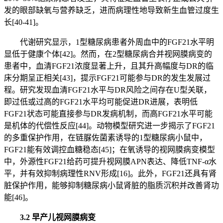
发的眼部缺氧与营养缺乏，进而病理性地导致新生血管过度生
长[40-41]。
代谢研究显示，1型糖尿病患者外周血中的FGF21水平明
显低于健康个体[42]。然而，在2型糖尿病合并视网膜病变的
患者中，血清FGF21浓度显著上升，且其升高幅度与DR的临
床分期呈正相关[43]，提示FGF21可能参与DR的发生发展过
程。研究发现血清FGF21水平与DR风险之间存在U型关联，
即过低或过高的FGF21水平均可能促进DR进展，表明低
FGF21状态可能直接参与DR发病机制，而高FGF21水平可能
是机体的代偿性反应[44]。动物模型研究进一步揭示了FGF21
的多重保护作用，在链脲佐菌素诱导的1型糖尿病小鼠中，
FGF21能有效调控血糖稳态[45]；在氧诱导的视网膜病变模型
中，外源性FGF21给药可提升视网膜APN表达、降低TNF-α水
平，并有效抑制病理性RNV形成[16]。此外，FGF21还具有肾
脏保护作用，能够抑制糖尿病小鼠肾脏的脂质沉积并改善肾功
能[46]。
3.2 早产儿视网膜病变