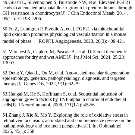
49.Guasti L, Silvennoinen S, Bulstrode NW, et al. Elevated FGF21
leads to attenuated postnatal linear growth in preterm infants through
GH resistance in chondrocytes[J]. J Clin Endocrinol Metab, 2014,
99(11): E2198-2206.
50.Fu Z, Lundgren P, Pivodic A, et al. FGF21 via mitochondrial
lipid oxidation promotes physiological vascularization in a mouse
model of phase Ⅰ ROP[J]. Angiogenesis, 2023, 26(3): 409-421.
51.Marchesi N, Capierri M, Pascale A, et al. Different therapeutic
approaches for dry and wet AMD[J]. Int J Mol Sci, 2024, 25(23):
13053.
52.Deng Y, Qiao L, Du M, et al. Age-related macular degeneration:
epidemiology, genetics, pathophysiology, diagnosis, and targeted
therapy[J]. Genes Dis, 2022, 9(1): 62-79.
53.Hangai M, He S, Hoffmann S, et al. Sequential induction of
angiogenic growth factors by TNF-alpha in choroidal endothelial
cells[J]. J Neuroimmunol, 2006, 171(1-2): 45-56.
54.Zhang J, Xie X, Mo Y. Exploring the role of oxidative stress in
retinal vein occlusion: an updated and comprehensive review on the
pathophysiology and treatment perspectives[J]. Int Ophthalmol,
2025, 45(1): 358.