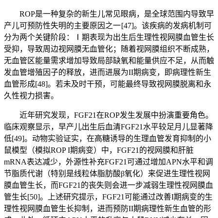
ROP是一种复杂的新生儿常见眼病，是全球范围内导致早
产儿可预防性失明的主要原因之一 [47]。该疾病的发病机制可
分为两个关键阶段：Ⅰ期表现为出生后生理性视网膜血管生长
受抑，导致周边视网膜无血管化；随着视网膜组织不断成熟，
无血管区能量需求增加导致局部缺氧和能量供应不足，从而触
发血管增殖因子的释放，进而进展为II期病变，即病理性新生
血管形成[48]。若未及时干预，可能最终导致视网膜脱离和永
久性视力损害。
近年研究发现，FGF21在ROP发生发展中扮演重要角色。
临床观察显示，早产儿出生后血清FGF21水平较足月儿显著降
低[49]。动物实验证实，在高糖诱导的生理血管发育抑制的小
鼠模型（模拟ROP I期病变）中，FGF21的视网膜和肝脏
mRNA表达减少，外源性补充FGF21可通过增加APN水平和调
节脂质代谢（特别是线粒体脂肪酸β氧化）来促进生理性视网
膜血管生长，而FGF21的丧失则会进一步减弱生理性视网膜血
管生长[50]。上述研究提示，FGF21可能通过改善I期病变的生
理性视网膜血管生长抑制，进而预防II期病理性新生血管的形