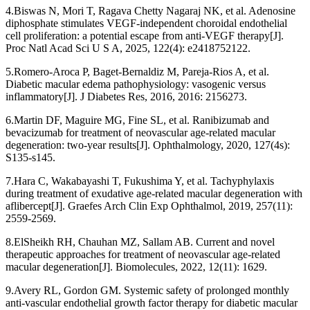
4.Biswas N, Mori T, Ragava Chetty Nagaraj NK, et al. Adenosine
diphosphate stimulates VEGF-independent choroidal endothelial
cell proliferation: a potential escape from anti-VEGF therapy[J].
Proc Natl Acad Sci U S A, 2025, 122(4): e2418752122.
5.Romero-Aroca P, Baget-Bernaldiz M, Pareja-Rios A, et al.
Diabetic macular edema pathophysiology: vasogenic versus
inflammatory[J]. J Diabetes Res, 2016, 2016: 2156273.
6.Martin DF, Maguire MG, Fine SL, et al. Ranibizumab and
bevacizumab for treatment of neovascular age-related macular
degeneration: two-year results[J]. Ophthalmology, 2020, 127(4s):
S135-s145.
7.Hara C, Wakabayashi T, Fukushima Y, et al. Tachyphylaxis
during treatment of exudative age-related macular degeneration with
aflibercept[J]. Graefes Arch Clin Exp Ophthalmol, 2019, 257(11):
2559-2569.
8.ElSheikh RH, Chauhan MZ, Sallam AB. Current and novel
therapeutic approaches for treatment of neovascular age-related
macular degeneration[J]. Biomolecules, 2022, 12(11): 1629.
9.Avery RL, Gordon GM. Systemic safety of prolonged monthly
anti-vascular endothelial growth factor therapy for diabetic macular