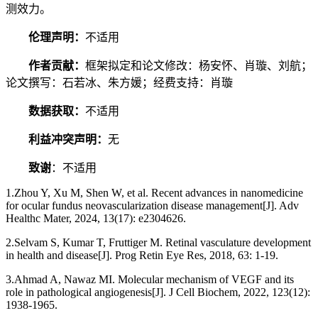
测效力。
伦理声明：
不适用
作者贡献：
框架拟定和论文修改：杨安怀、肖璇、刘航；
论文撰写：石若冰、朱方媛；经费支持：肖璇
数据获取：
不适用
利益冲突声明：
无
致谢
：不适用
1.Zhou Y, Xu M, Shen W, et al. Recent advances in nanomedicine
for ocular fundus neovascularization disease management[J]. Adv
Healthc Mater, 2024, 13(17): e2304626.
2.Selvam S, Kumar T, Fruttiger M. Retinal vasculature development
in health and disease[J]. Prog Retin Eye Res, 2018, 63: 1-19.
3.Ahmad A, Nawaz MI. Molecular mechanism of VEGF and its
role in pathological angiogenesis[J]. J Cell Biochem, 2022, 123(12):
1938-1965.