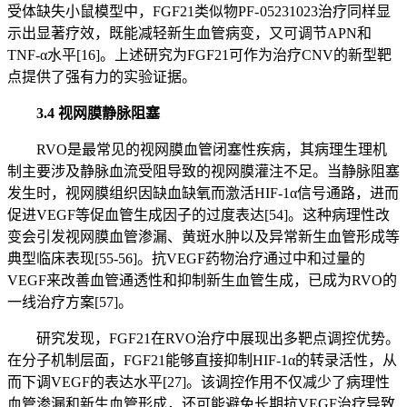
受体缺失小鼠模型中，FGF21类似物PF- 05231023治疗同样显
示出显著疗效，既能减轻新生血管病变，又可调节APN和
TNF-α水平[16]。上述研究为FGF21可作为治疗CNV的新型靶
点提供了强有力的实验证据。
3.4 视网膜静脉阻塞
RVO是最常见的视网膜血管闭塞性疾病，其病理生理机
制主要涉及静脉血流受阻导致的视网膜灌注不足。当静脉阻塞
发生时，视网膜组织因缺血缺氧而激活HIF-1α信号通路，进而
促进VEGF等促血管生成因子的过度表达[54]。这种病理性改
变会引发视网膜血管渗漏、黄斑水肿以及异常新生血管形成等
典型临床表现[55-56]。抗VEGF药物治疗通过中和过量的
VEGF来改善血管通透性和抑制新生血管生成，已成为RVO的
一线治疗方案[57]。
研究发现，FGF21在RVO治疗中展现出多靶点调控优势。
在分子机制层面，FGF21能够直接抑制HIF-1α的转录活性，从
而下调VEGF的表达水平[27]。该调控作用不仅减少了病理性
血管渗漏和新生血管形成，还可能避免长期抗VEGF治疗导致