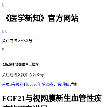

《医学新知》官方网站


关注或进入公众号


长按选择“识别图中二维码”
关注或进入我中心公众号
首页

在线期刊

2026年 第36卷，第1期

详情
FGF21与视网膜新生血管性疾