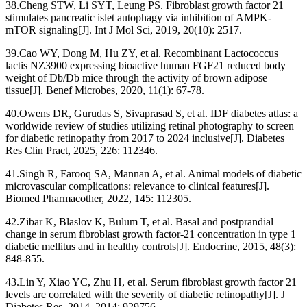
38.Cheng STW, Li SYT, Leung PS. Fibroblast growth factor 21
stimulates pancreatic islet autophagy via inhibition of AMPK-
mTOR signaling[J]. Int J Mol Sci, 2019, 20(10): 2517.
39.Cao WY, Dong M, Hu ZY, et al. Recombinant Lactococcus
lactis NZ3900 expressing bioactive human FGF21 reduced body
weight of Db/Db mice through the activity of brown adipose
tissue[J]. Benef Microbes, 2020, 11(1): 67-78.
40.Owens DR, Gurudas S, Sivaprasad S, et al. IDF diabetes atlas: a
worldwide review of studies utilizing retinal photography to screen
for diabetic retinopathy from 2017 to 2024 inclusive[J]. Diabetes
Res Clin Pract, 2025, 226: 112346.
41.Singh R, Farooq SA, Mannan A, et al. Animal models of diabetic
microvascular complications: relevance to clinical features[J].
Biomed Pharmacother, 2022, 145: 112305.
42.Zibar K, Blaslov K, Bulum T, et al. Basal and postprandial
change in serum fibroblast growth factor-21 concentration in type 1
diabetic mellitus and in healthy controls[J]. Endocrine, 2015, 48(3):
848-855.
43.Lin Y, Xiao YC, Zhu H, et al. Serum fibroblast growth factor 21
levels are correlated with the severity of diabetic retinopathy[J]. J
Diabetes Res, 2014, 2014: 929756.