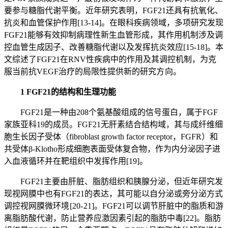
要参与糖脂代谢平衡。近年研究表明，FGF21还具有抗氧化、
抗炎和血管保护作用[13-14]。在眼科疾病领域，多项研究发现
FGF21能够有效抑制病理性新生血管形成，其作用机制涉及调
控血管生成因子、改善糖脂代谢以及发挥抗炎效应[15-18]。本
文综述了FGF21在RNV性疾病中的作用及其调控机制，为克
服当前抗VEGF治疗的局限性提供新的研究方 向。
1 FGF21的结构和生理功能
FGF21是一种由208个氨基酸组成的信号蛋白，属于FGF
家族亚科19的成员。FGF21无肝素结合结构域，其与成纤维细
胞生长因子受体（fibroblast growth factor receptor，FGFR）和
共受体β-Klotho形成细胞表面受体复合物，作为内分泌因子进
入血液循环并在靶组织中发挥作用[19]。
FGF21主要由肝脏、脂肪组织和胰腺分泌，但近年研究发
现视网膜中也有FGF21的表达，其可能以自分泌或旁分泌方式
调控视网膜微环境 [20- 21]。FGF21可以调节肝脏中的脂质和游
离脂肪酸代谢，防止营养应激因素引起的脂肪中毒[22]。脂肪