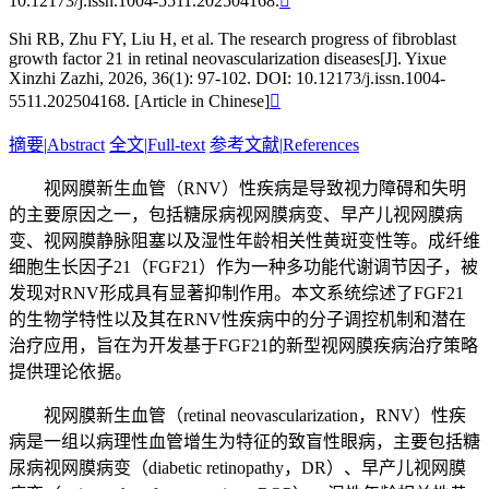
10.12173/j.issn.1004-5511.202504168.

Shi RB, Zhu FY, Liu H, et al. The research progress of fibroblast
growth factor 21 in retinal neovascularization diseases[J]. Yixue
Xinzhi Zazhi, 2026, 36(1): 97-102. DOI: 10.12173/j.issn.1004-
5511.202504168. [Article in Chinese]

摘要
|
Abstract
全文
|
Full-text
参考文献
|
References
视网膜新生血管（RNV）性疾病是导致视力障碍和失明
的主要原因之一，包括糖尿病视网膜病变、早产儿视网膜病
变、视网膜静脉阻塞以及湿性年龄相关性黄斑变性等。成纤维
细胞生长因子21（FGF21）作为一种多功能代谢调节因子，被
发现对RNV形成具有显著抑制作用。本文系统综述了FGF21
的生物学特性以及其在RNV性疾病中的分子调控机制和潜在
治疗应用，旨在为开发基于FGF21的新型视网膜疾病治疗策略
提供理论依 据。
视网膜新生血管（retinal neovascularization，RNV）性疾
病是一组以病理性血管增生为特征的致盲性眼病，主要包括糖
尿病视网膜病变（diabetic retinopathy，DR）、早产儿视网膜