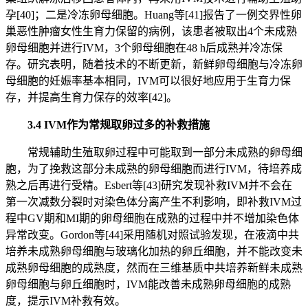
孕[40]；二是冷冻卵母细胞。Huang等[41]报告了一例交界性卵
巢恶性肿瘤女性生育力保留的病例，该患者被取出4个未成熟
卵母细胞并进行IVM，3个卵母细胞在48 h后成熟并冷冻保
存。研究表明，随着技术的不断更新，新鲜卵母细胞与冷冻卵
母细胞的妊娠率基本相同，IVM可以很好地应用于生育力保
存，并提高生育力保存的效率[42]。
3.4 IVM作为常规取卵过多的补救措施
常规辅助生殖取卵过程中可能取到一部分未成熟的卵母细
胞，为了挽救这部分未成熟的卵母细胞而进行IVM，待培养成
熟之后再进行受精。Esbert等[43]研究发现补救IVM并不会在
第一次减数分裂时对染色体分离产生不利影响，即补救IVM过
程中GV期和MI期的卵母细胞在成熟的过程中并不增加染色体
异常改变。Gordon等[44]采用随机对照试验发现，在液滴中共
培养未成熟卵母细胞与玻璃化加热的卵丘细胞，并不能改变未
成熟卵母细胞的成熟度，然而在三维基质中共培养新鲜未成熟
卵母细胞与卵丘细胞时，IVM能改善未成熟卵母细胞的成熟
度，提示IVM补救有效。