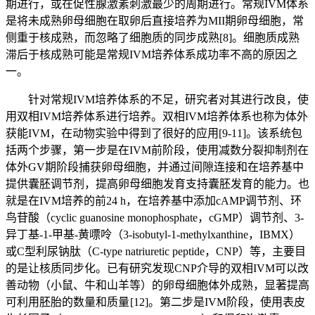
期进行，或在促性腺激素刺激最少的周期进行。常规IVM体系
是将未成熟卵母细胞在取卵后直接培养为MII期卵母细胞，常
侧重于核成熟，而忽略了细胞质的同步成熟[8]。细胞质成熟
滞后于核成熟可能是常规IVM培养体系成功率不高的原因之
一。
针对常规IVM培养体系的不足，研究者对其进行改良，使
用双相IVM培养体系进行培养。双相IVM培养体系也称为体外
获能IVM，在动物实验中得到了很好的应用[9-11]。该系统包
括两个步骤，第一步是在IVM前阶段，使用减数分裂抑制剂在
体外GV期阶段捕获卵母细胞，并通过间隙连接和在培养基中
提供囊胚调节剂，提高卵母细胞发育支持囊胚发育的能力。也
就是在IVM培养的前24 h，在培养基中添加cAMP调节剂、环
鸟苷酸（cyclic guanosine monophosphate，cGMP）调节剂、3-
异丁基-1-甲基-黄嘌呤（3-isobutyl-1-methylxanthine，IBMX）
或C型利尿钠肽（C-type natriuretic peptide，CNP）等，主要目
的是让核质同步化。已有研究发现CNP介导的双相IVM可以改
善动物（小鼠、牛和山羊等）的卵母细胞体外成熟，显著提高
可利用胚胎的数量和质量 [12]。第二步是IVM阶段，使用表皮