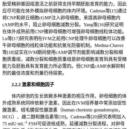
胎受精卵基因组激活之前获得支持早期胚胎发育的能力，因此
应尽可能在体外模拟卵母细胞的体内环境。Cadenas等[15]通过
将CNP和卵丘细胞cGMP注入卵母细胞，来提高卵母细胞内
cAMP的水平，阻止卵母细胞减数分裂。Yang等[16]研究证明
在体外成熟前用CNP猪卵母细胞可增强卵母细胞线粒体功能。
Lu等[17]研究表明在IVM之前用CNP处理牛卵母细胞可以改善
牛卵母细胞的线粒体功能和抗氧化防御机制。Medina-Chavez
等[18]证实在IVM期间使用cAMP调节剂能影响减数分裂和细
胞质重组，减数分裂和细胞质重组是卵母细胞发育到具有受精
能力及胚胎具有发育能力所必需的。但CNP或cAMP水解抑制
剂的最佳浓度和剂量仍待探索。
2.2.2 激素和细胞因子
体内卵泡的生长依赖多种激素的相互作用，卵母细胞的体
外成熟系统同样依赖于激素，因此在IVM培养基中常添加促性
腺激素、绒毛膜促性腺激素（human chorionic gonadotropin，
HCG）、雌二醇和胰岛素等[19]。Cadenas等[20]研究表明加入
-1
75 mIU·mL
FSH可促进核成熟，延缓减数分裂进程，对卵母