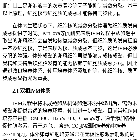
期；其二是卵泡液中的次黄嘌呤等因子能抑制减数分裂。基于
以上原理，细胞核与细胞质的成熟才能保持同步化[3]。
在体内生理状态下，细胞核的减数分裂停滞为细胞质发育
成熟提供了时间。Kirillova等[4]研究表明IVM过程中从卵泡中
取出的卵母细胞会自发地恢复减数分裂，但细胞质的发育程度
并不及细胞核，于是表现为核、质成熟不同步，这是IVM必须
克服的障碍。体外成熟的卵母细胞虽然能够完成核成熟，但其
受精和支持后续胚胎发育的能力依赖于细胞质成熟[5-6]。因此
通过改良培养体系、使用培养体系添加剂等，使细胞核、质同
步成熟显得尤为重要。
2.1 双相IVM体系
IVM过程中将未成熟卵从机体卵泡环境中取出后，需为未
成熟卵提供合适的培养环境，使其进一步成熟。目前常规IVM
培养基包括TCM-100、Ham's F10、Chang's等，通常添加各种
促性腺激素，置于37 ℃、含5% CO
的细胞培养箱中培养
2
24~48 h[7]。体外卵母细胞培养通常在无促性腺激素刺激的周