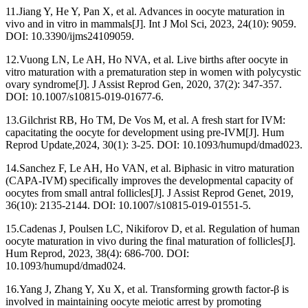
11.Jiang Y, He Y, Pan X, et al. Advances in oocyte maturation in
vivo and in vitro in mammals[J]. Int J Mol Sci, 2023, 24(10): 9059.
DOI: 10.3390/ijms24109059.
12.Vuong LN, Le AH, Ho NVA, et al. Live births after oocyte in
vitro maturation with a prematuration step in women with polycystic
ovary syndrome[J]. J Assist Reprod Gen, 2020, 37(2): 347-357.
DOI: 10.1007/s10815-019-01677-6.
13.Gilchrist RB, Ho TM, De Vos M, et al. A fresh start for IVM:
capacitating the oocyte for development using pre-IVM[J]. Hum
Reprod Update,2024, 30(1): 3-25. DOI: 10.1093/humupd/dmad023.
14.Sanchez F, Le AH, Ho VAN, et al. Biphasic in vitro maturation
(CAPA-IVM) specifically improves the developmental capacity of
oocytes from small antral follicles[J]. J Assist Reprod Genet, 2019,
36(10): 2135-2144. DOI: 10.1007/s10815-019-01551-5.
15.Cadenas J, Poulsen LC, Nikiforov D, et al. Regulation of human
oocyte maturation in vivo during the final maturation of follicles[J].
Hum Reprod, 2023, 38(4): 686-700. DOI:
10.1093/humupd/dmad024.
16.Yang J, Zhang Y, Xu X, et al. Transforming growth factor-β is
involved in maintaining oocyte meiotic arrest by promoting