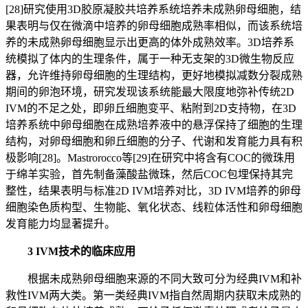
[28]研究使用3D胶原凝胶共培养系统培养未成熟卵母细胞，结
果表明与仅在微滴中培养的卵母细胞成熟率相似，而该系统培
养的未成熟卵母细胞显示出更高的体外成熟效率。3D培养系
统模拟了体内的生理条件，属于一种无支架的3D微生物反应
器，允许维持卵母细胞的生理结构，更好地模拟减数分裂成熟
期间的卵泡环境，研究发现该系统能最大限度地弥补传统2D
IVM的不足之处，即卵丘细胞变平、粘附到2D支持物，在3D
培养系统中卵母细胞在成熟培养液中的悬浮保持了细胞的生理
结构，对卵母细胞和卵丘细胞的分子、代谢和发育能力具有积
极影响[28]。Mastrorocco等[29]在研究中将含有COC的微珠用
于绵羊实验，首先制备藻酸盐微珠，然后COC包埋保持其完
整性，结果表明与标准2D IVM培养对比，3D IVM培养的卵母
细胞染色质构型、生物能、氧化状态、线粒体活性和卵母细胞
发育能力均显著提升。
3 IVM技术的临床应用
根据未成熟卵母细胞来源的不同大致可分为经典IVM和补
救性IVM两大类。第一类经典IVM指自然周期内获取未成熟的