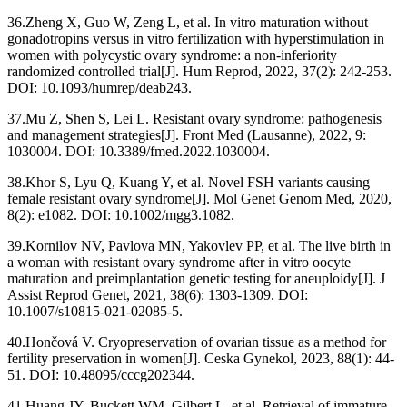
36.Zheng X, Guo W, Zeng L, et al. In vitro maturation without
gonadotropins versus in vitro fertilization with hyperstimulation in
women with polycystic ovary syndrome: a non-inferiority
randomized controlled trial[J]. Hum Reprod, 2022, 37(2): 242-253.
DOI: 10.1093/humrep/deab243.
37.Mu Z, Shen S, Lei L. Resistant ovary syndrome: pathogenesis
and management strategies[J]. Front Med (Lausanne), 2022, 9:
1030004. DOI: 10.3389/fmed.2022.1030004.
38.Khor S, Lyu Q, Kuang Y, et al. Novel FSH variants causing
female resistant ovary syndrome[J]. Mol Genet Genom Med, 2020,
8(2): e1082. DOI: 10.1002/mgg3.1082.
39.Kornilov NV, Pavlova MN, Yakovlev PP, et al. The live birth in
a woman with resistant ovary syndrome after in vitro oocyte
maturation and preimplantation genetic testing for aneuploidy[J]. J
Assist Reprod Genet, 2021, 38(6): 1303-1309. DOI:
10.1007/s10815-021-02085-5.
40.Hončová V. Cryopreservation of ovarian tissue as a method for
fertility preservation in women[J]. Ceska Gynekol, 2023, 88(1): 44-
51. DOI: 10.48095/cccg202344.
41.Huang JY, Buckett WM, Gilbert L, et al. Retrieval of immature