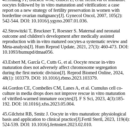
oocytes followed by in vitro maturation and vitrification: a case
report on a new strategy of fertility preservation in women with
borderline ovarian malignancy[J]. Gynecol Oncol, 2007, 105(2):
542-544. DOI: 10.1016/j.ygyno.2007.01.036.
42.Strowitzki T, Bruckner T, Roesner S. Maternal and neonatal
outcome and children's development after medically assisted
reproduction with in-vitro matured oocytes-a systematic review and
Meta-analysis[J]. Hum Reprod Update, 2021, 27(3): 460-473. DOI:
10.1093/humupd/dmaa056.
43.Esbert M, García C, Cutts G, et al. Oocyte rescue in-vitro
maturation does not adversely affect chromosome segregation
during the first meiotic division[J]. Reprod Biomed Online, 2024,
48(1): 103379. DOI: 10.1016/j.rbmo.2023.103379.
44.Gordon CE, Combelles CM, Lanes A, et al. Cumulus cell co-
culture in media drops does not improve rescue in vitro maturation
of vitrified-warmed immature oocytes[J]. F S Sci, 2023, 4(3):185-
192. DOI: 10.1016/j.xfss.2023.05.004.
45.Gilchrist RB, Smitz J. Oocyte in vitro maturation: physiological
basis and application to clinical practice[J].Fertil Steril, 2023, 119(4):
524-539. DOI: 10.1016/j.fertnstert.2023.02.010.