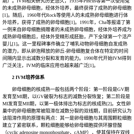
期）。IVM相关研究历史悠久，1935年Pincus等第一次使用兔
的未成熟卵母细胞，经体外培养，最终获得了成熟的卵母细胞
[1]。随后，1960年代Rock等使用人的未成熟卵母细胞进行体
外培养，获得了成熟的卵母细胞[1]。1991年，Cha等报道了第
一例来自卵母细胞捐赠者的未成熟卵母细胞，经体外培养成为
成熟卵母细胞后，经体外受精形成胚胎，产下全球第一个活产
婴儿[1]。这一里程碑事件确立了哺乳动物卵母细胞自发成熟
的潜力，即从卵泡释放的卵丘-卵母细胞复合体在特定的时间
间隔内显示出减数分裂和发育的能力。1990年代开始IVM得到
广泛关注，IVM的临床应用也越来越广泛[1]。
2 IVM培养体系
卵母细胞的核成熟一般包括两个阶段：第一阶段是GV期
发育至MI期，以GV破裂为标志的减数分裂恢复；第二阶段是
MI发育至MII期，以第一极体排出为标志的核成熟[2]。女性卵
巢中的卵母细胞常被阻滞在减数分裂的双线期，目前研究认为
该阻滞作用的原理有两点：其一是卵母细胞与其周围颗粒细胞
建立了紧密联系，颗粒细胞能够给卵母细胞提供环腺苷酸
（cyclic adenosine monophosphate，cAMP），使其保持在双线