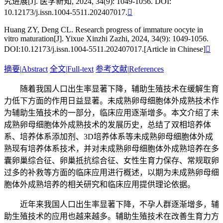
究进展[J]. 医学新知, 2024, 34(9): 1049-1056. DOI:
10.12173/j.issn.1004-5511.202407017.

Huang ZY, Deng CL. Research progress of immature oocyte in
vitro maturation[J]. Yixue Xinzhi Zazhi, 2024, 34(9): 1049-1056.
DOI:10.12173/j.issn.1004-5511.202407017.[Article in Chinese]

摘要
|
Abstract
全文
|
Full-text
参考文献
|
References
随着我国人口出生率显著下降，辅助生殖技术在缓解生育
力低下方面的作用日益显著。未成熟卵母细胞体外成熟技术作
为辅助生殖技术的一部分，临床应用逐渐增多。本文介绍了未
成熟卵母细胞体外成熟技术的发展历史，总结了双相培养体
系、培养体系添加剂、3D培养体系等未成熟卵母细胞体外成
熟现有培养体系技术，并对未成熟卵母细胞体外成熟培养在多
囊卵巢综合征、卵巢抵抗综合征、女性生育力保存、常规取卵
过多的补救等方面的临床应用进行概述，以期为未成熟卵母细
胞体外成熟培养的相关研究和临床应用提供理论依据。
近年来我国人口出生率显著下降，不孕人群逐渐增多，辅
助生殖技术的应用也越来越多。辅助生殖技术在改善生育力方