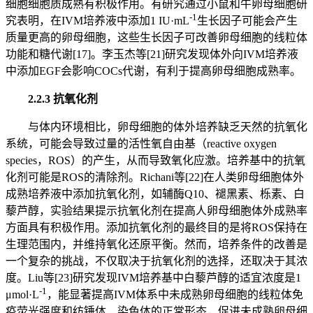
细胞细胞质成熟有积极作用。有研究通过小鼠和牛卵母细胞研
-1
究表明，在IVM培养液中添加1 IU·mL
生长因子可能会产生
质量更高的卵母细胞，这些生长因子可改善卵母细胞的线粒体
功能和糖代谢[17]。李玉杰等[21]研究发现体外向IVM培养液
中添加EGF会影响COCs代谢，有利于提高卵母细胞成熟率。
2.2.3 抗氧化剂
与体内环境相比，卵母细胞的体外培养缺乏天然的抗氧化
系统，可能会导致过量的活性氧自由基（reactive oxygen
species，ROS）的产生，从而导致氧化应激。培养基中的抗氧
化剂可能是ROS的清除剂。Richani等[22]在人类卵母细胞体外
成熟培养液中添加抗氧化剂，如辅酶Q10、褪黑素、栎素、白
藜芦醇，实验结果提示抗氧化剂在提高人卵母细胞体外成熟率
方面具有积极作用。添加抗氧化剂的最终目的是将ROS保持在
生理范围内，并维持氧化还原平衡。然而，培养条件的改善是
一个复杂的挑战，不仅取决于抗氧化剂的选择，还取决于其浓
度。Liu等[23]研究发现IVM培养基中白藜芦醇的适宜浓度是1
-1
μmol·L
，能显著提高IVM体系中未成熟卵母细胞的线粒体免
疫荧光强度和纺锤体、染色体的正常形态，促进未成熟卵母细