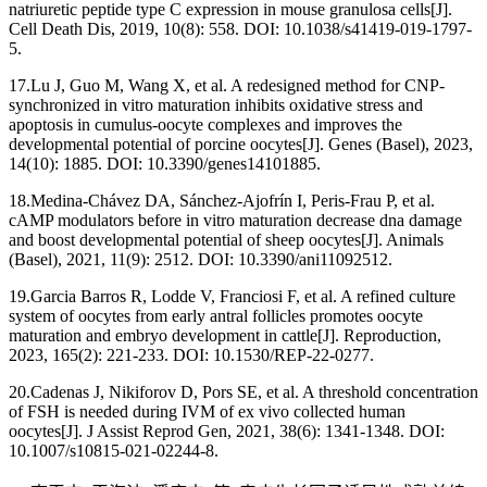
natriuretic peptide type C expression in mouse granulosa cells[J].
Cell Death Dis, 2019, 10(8): 558. DOI: 10.1038/s41419-019-1797-
5.
17.Lu J, Guo M, Wang X, et al. A redesigned method for CNP-
synchronized in vitro maturation inhibits oxidative stress and
apoptosis in cumulus-oocyte complexes and improves the
developmental potential of porcine oocytes[J]. Genes (Basel), 2023,
14(10): 1885. DOI: 10.3390/genes14101885.
18.Medina-Chávez DA, Sánchez-Ajofrín I, Peris-Frau P, et al.
cAMP modulators before in vitro maturation decrease dna damage
and boost developmental potential of sheep oocytes[J]. Animals
(Basel), 2021, 11(9): 2512. DOI: 10.3390/ani11092512.
19.Garcia Barros R, Lodde V, Franciosi F, et al. A refined culture
system of oocytes from early antral follicles promotes oocyte
maturation and embryo development in cattle[J]. Reproduction,
2023, 165(2): 221-233. DOI: 10.1530/REP-22-0277.
20.Cadenas J, Nikiforov D, Pors SE, et al. A threshold concentration
of FSH is needed during IVM of ex vivo collected human
oocytes[J]. J Assist Reprod Gen, 2021, 38(6): 1341-1348. DOI:
10.1007/s10815-021-02244-8.