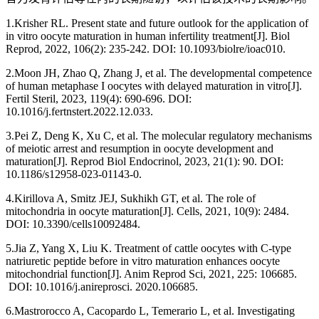
1.Krisher RL. Present state and future outlook for the application of
in vitro oocyte maturation in human infertility treatment[J]. Biol
Reprod, 2022, 106(2): 235-242. DOI: 10.1093/biolre/ioac010.
2.Moon JH, Zhao Q, Zhang J, et al. The developmental competence
of human metaphase I oocytes with delayed maturation in vitro[J].
Fertil Steril, 2023, 119(4): 690-696. DOI:
10.1016/j.fertnstert.2022.12.033.
3.Pei Z, Deng K, Xu C, et al. The molecular regulatory mechanisms
of meiotic arrest and resumption in oocyte development and
maturation[J]. Reprod Biol Endocrinol, 2023, 21(1): 90. DOI:
10.1186/s12958-023-01143-0.
4.Kirillova A, Smitz JEJ, Sukhikh GT, et al. The role of
mitochondria in oocyte maturation[J]. Cells, 2021, 10(9): 2484.
DOI: 10.3390/cells10092484.
5.Jia Z, Yang X, Liu K. Treatment of cattle oocytes with C-type
natriuretic peptide before in vitro maturation enhances oocyte
mitochondrial function[J]. Anim Reprod Sci, 2021, 225: 106685.
DOI: 10.1016/j.anireprosci. 2020.106685.
6.Mastrorocco A, Cacopardo L, Temerario L, et al. Investigating