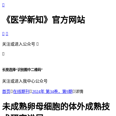

《医学新知》官方网站


关注或进入公众号


长按选择“识别图中二维码”
关注或进入我中心公众号
首页

在线期刊

2024年 第34卷，第9期

详情
未成熟卵母细胞的体外成熟技