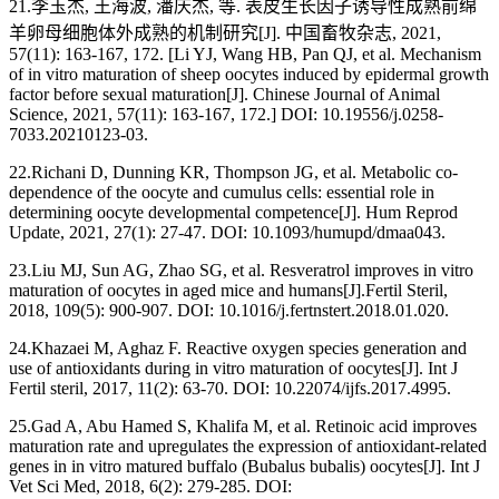
21.李玉杰, 王海波, 潘庆杰, 等. 表皮生长因子诱导性成熟前绵
羊卵母细胞体外成熟的机制研究[J]. 中国畜牧杂志, 2021,
57(11): 163-167, 172. [Li YJ, Wang HB, Pan QJ, et al. Mechanism
of in vitro maturation of sheep oocytes induced by epidermal growth
factor before sexual maturation[J]. Chinese Journal of Animal
Science, 2021, 57(11): 163-167, 172.] DOI: 10.19556/j.0258-
7033.20210123-03.
22.Richani D, Dunning KR, Thompson JG, et al. Metabolic co-
dependence of the oocyte and cumulus cells: essential role in
determining oocyte developmental competence[J]. Hum Reprod
Update, 2021, 27(1): 27-47. DOI: 10.1093/humupd/dmaa043.
23.Liu MJ, Sun AG, Zhao SG, et al. Resveratrol improves in vitro
maturation of oocytes in aged mice and humans[J].Fertil Steril,
2018, 109(5): 900-907. DOI: 10.1016/j.fertnstert.2018.01.020.
24.Khazaei M, Aghaz F. Reactive oxygen species generation and
use of antioxidants during in vitro maturation of oocytes[J]. Int J
Fertil steril, 2017, 11(2): 63-70. DOI: 10.22074/ijfs.2017.4995.
25.Gad A, Abu Hamed S, Khalifa M, et al. Retinoic acid improves
maturation rate and upregulates the expression of antioxidant-related
genes in in vitro matured buffalo (Bubalus bubalis) oocytes[J]. Int J
Vet Sci Med, 2018, 6(2): 279-285. DOI: