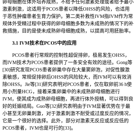
卵母细胞在体外培养成熟，不给予任何激素处理或者给予最小
激素刺激，这适用于PCOS患者以降低OHSS的风险，也适用
于恶性肿瘤患者生育力保护。第二类补救性IVM指IVM作为常
规体外受精过程中获得的卵母细胞多数为未成熟的情况下的补
救措施，目的是使未成熟卵母细胞成熟，以提高可用胚胎率。
3.1 IVM技术在PCOS中的应用
PCOS患者行常规的控制性超促排卵，极易发生OHSS，
而IVM技术为PCOS患者提供了一条安全有效的途径。Gong等
[30]研究发现PCOS患者卵巢中存在大量窦卵泡，对促性腺激
素敏感，常规促排卵后OHSS的风险较大，而IVM可以有效消
除OHSS。Jie等[31]研究表明对PCOS患者，仅在取卵前36 h使
用小剂量HCG，接着采集卵巢中的未成熟卵母细胞进行
IVM，使其成为成熟卵母细胞，再进行体外授精，可以得到良
好的妊娠结局。Guo等[32]研究表明由于IVM显著优势在于最
小甚至无卵巢刺激，对于激素刺激不耐受或过度反应的情况，
它是一个很好的选择。此外，部分对激素无反应或反应低的
PCOS患者，IVM也是可行的[33]。