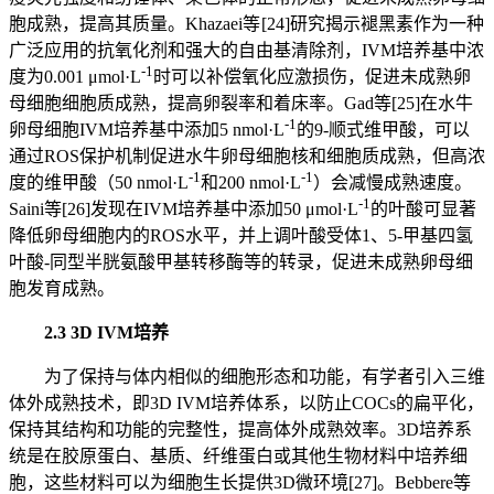
胞成熟，提高其质量。Khazaei等 [24]研究揭示褪黑素作为一种
广泛应用的抗氧化剂和强大的自由基清除剂，IVM培养基中浓
-1
度为0.001 μmol·L
时可以补偿氧化应激损伤，促进未成熟卵
母细胞细胞质成熟，提高卵裂率和着床率。Gad等[25]在水牛
-1
卵母细胞IVM培养基中添加5 nmol·L
的9-顺式维甲酸，可以
通过ROS保护机制促进水牛卵母细胞核和细胞质成熟，但高浓
-1
-1
度的维甲酸（50 nmol·L
和200 nmol·L
）会减慢成熟速度。
-1
Saini等[26]发现在IVM培养基中添加50 μmol·L
的叶酸可显著
降低卵母细胞内的ROS水平，并上调叶酸受体1、5-甲基四氢
叶酸-同型半胱氨酸甲基转移酶等的转录，促进未成熟卵母细
胞发育成熟。
2.3 3D IVM培养
为了保持与体内相似的细胞形态和功能，有学者引入三维
体外成熟技术，即3D IVM培养体系，以防止COCs的扁平化，
保持其结构和功能的完整性，提高体外成熟效率。3D培养系
统是在胶原蛋白、基质、纤维蛋白或其他生物材料中培养细
胞，这些材料可以为细胞生长提供3D微环境[27]。Bebbere等