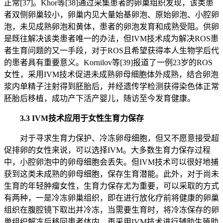
正常[37]。Khor等[38]通过采集患者的卵巢组织发现，该类患
者双侧卵巢较小，卵巢内见大量始基卵泡、原始卵泡、小腔卵
泡，未见成熟卵泡和黄体，患者的卵泡发育和成熟受阻。供卵
是既往解决该类患者唯一的办法，但IVM技术成为解决ROS患
者生育问题的又一手段，对于ROS且希望获得本人生物学后代
的患者具有重要意义。Kornilov等[39]报道了一例23岁的ROS
女性，采用IVM技术促进未成熟卵母细胞体外成熟，结合卵泡
浆内单精子注射得到胚胎后，并经遗传学检测获得染色体正常
胚胎后移植，成功产下活产婴儿，随访至今发育健康。
3.3 IVM技术应用于女性生育力保存
对于寻求生育力保护、冷冻卵母细胞，但又不愿意接受超
促排卵的女性来说，可以选择IVM。大多数生育力保存过程
中，小腔卵泡中的卵母细胞会丢失。但IVM技术可以很好地捕
获到这类未成熟的卵母细胞，保存生育潜能。此外，对于尚未
生育的年轻肿瘤女性，生育力保存尤为重要，可以采取的方式
有两种，一是冷冻卵巢组织，即在进行放化疗前将健康的卵巢
组织在腹腔镜下取出并冷冻，当需要生育时，将冷冻保存的卵
巢组织解冻后移回患者体内，再采用IVM技术进行辅助生殖助