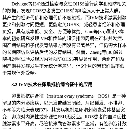
Delvigne等[34]通过检索与女性OHSS流行病学和预防相关
的数据，发现PCOS患者发生OHSS的风险远大于正常人群，
其产生的经济代价和心理代价不容忽视。而IVM技术激素刺激
更少和刺激时间更短，更能避免OHSS，减轻患者经济和心理
负担，具有成本低、安全、方便等优势。Guo等[35]通过小样
本的初始研究发现IVM和传统的超促排卵周期在产科并发症、
围产期结局和子代发育结果方面没有显著差异，但仍需大样本
的长期随访以评估后代的发育结果。然而，Zheng等[36]通过
随机对照试验发现IVM对预防OHSS有显著作用，两组产科及
围产期并发症发生率无统计学差异，但6个月的累积妊娠率低
于常规体外受精。
3.2 IVM技术在卵巢抵抗综合征中的应用
卵巢抵抗综合征（resistant ovary syndrome，ROS）是一种
罕见的内分泌疾病，以原发或继发闭经、月经稀发、不排卵、
不孕等为临床表现[37]。其发病机制是卵泡刺激素受体基因突
变，卵泡对内源性或外源性FSH无反应。ROS患者的血清促性
腺激素水平升高，尽管抗米勒管激素水平正常，有腔卵泡计数