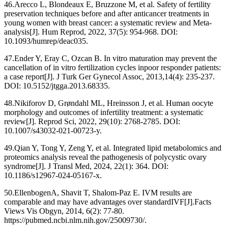
46.Arecco L, Blondeaux E, Bruzzone M, et al. Safety of fertility
preservation techniques before and after anticancer treatments in
young women with breast cancer: a systematic review and Meta-
analysis[J]. Hum Reprod, 2022, 37(5): 954-968. DOI:
10.1093/humrep/deac035.
47.Ender Y, Eray C, Ozcan B. In vitro maturation may prevent the
cancellation of in vitro fertilization cycles inpoor responder patients:
a case report[J]. J Turk Ger Gynecol Assoc, 2013,14(4): 235-237.
DOI: 10.5152/jtgga.2013.68335.
48.Nikiforov D, Grøndahl ML, Hreinsson J, et al. Human oocyte
morphology and outcomes of infertility treatment: a systematic
review[J]. Reprod Sci, 2022, 29(10): 2768-2785. DOI:
10.1007/s43032-021-00723-y.
49.Qian Y, Tong Y, Zeng Y, et al. Integrated lipid metabolomics and
proteomics analysis reveal the pathogenesis of polycystic ovary
syndrome[J]. J Transl Med, 2024, 22(1): 364. DOI:
10.1186/s12967-024-05167-x.
50.EllenbogenA, Shavit T, Shalom-Paz E. IVM results are
comparable and may have advantages over standardIVF[J].Facts
Views Vis Obgyn, 2014, 6(2): 77-80.
https://pubmed.ncbi.nlm.nih.gov/25009730/.