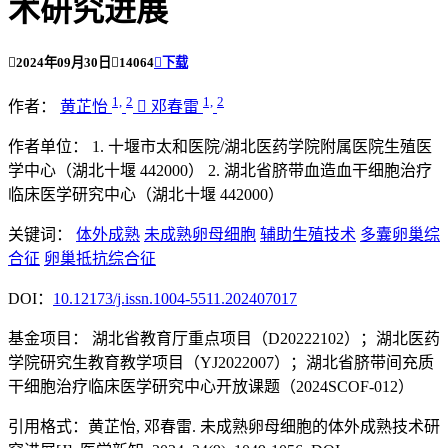
术研究进展

2024年09月30日

14064

下载
1,
2
1,
2
作者：
黄芷怡

邓春雷
作者单位：
1. 十堰市太和医院/湖北医药学院附属医院生殖医
学中心（湖北十堰 442000）
2. 湖北省脐带血造血干细胞治疗
临床医学研究中心（湖北十堰 442000）
关键词：
体外成熟
未成熟卵母细胞
辅助生殖技术
多囊卵巢综
合征
卵巢抵抗综合征
DOI：
10.12173/j.issn.1004-5511.202407017
基金项目：
湖北省教育厅重点项目（D20222102）；湖北医药
学院研究生教育教学项目（YJ2022007）；湖北省脐带间充质
干细胞治疗临床医学研究中心开放课题（2024SCOF-012）
引用格式：
黄芷怡, 邓春雷. 未成熟卵母细胞的体外成熟技术研