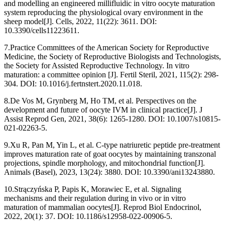
and modelling an engineered millifluidic in vitro oocyte maturation
system reproducing the physiological ovary environment in the
sheep model[J]. Cells, 2022, 11(22): 3611. DOI:
10.3390/cells11223611.
7.Practice Committees of the American Society for Reproductive
Medicine, the Society of Reproductive Biologists and Technologists,
the Society for Assisted Reproductive Technology. In vitro
maturation: a committee opinion [J]. Fertil Steril, 2021, 115(2): 298-
304. DOI: 10.1016/j.fertnstert.2020.11.018.
8.De Vos M, Grynberg M, Ho TM, et al. Perspectives on the
development and future of oocyte IVM in clinical practice[J]. J
Assist Reprod Gen, 2021, 38(6): 1265-1280. DOI: 10.1007/s10815-
021-02263-5.
9.Xu R, Pan M, Yin L, et al. C-type natriuretic peptide pre-treatment
improves maturation rate of goat oocytes by maintaining transzonal
projections, spindle morphology, and mitochondrial function[J].
Animals (Basel), 2023, 13(24): 3880. DOI: 10.3390/ani13243880.
10.Strączyńska P, Papis K, Morawiec E, et al. Signaling
mechanisms and their regulation during in vivo or in vitro
maturation of mammalian oocytes[J]. Reprod Biol Endocrinol,
2022, 20(1): 37. DOI: 10.1186/s12958-022-00906-5.