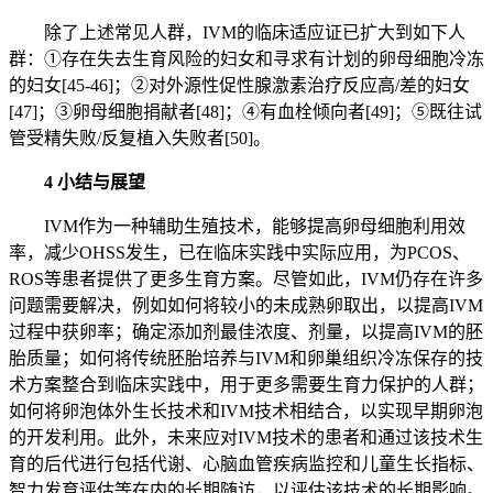
除了上述常见人群，IVM的临床适应证已扩大到如下人
群：①存在失去生育风险的妇女和寻求有计划的卵母细胞冷冻
的妇女[45-46]；②对外源性促性腺激素治疗反应高/差的妇女
[47]；③卵母细胞捐献者[48]；④有血栓倾向者[49]；⑤既往试
管受精失败/反复植入失败者[50]。
4 小结与展望
IVM作为一种辅助生殖技术，能够提高卵母细胞利用效
率，减少OHSS发生，已在临床实践中实际应用，为PCOS、
ROS等患者提供了更多生育方案。尽管如此，IVM仍存在许多
问题需要解决，例如如何将较小的未成熟卵取出，以提高IVM
过程中获卵率；确定添加剂最佳浓度、剂量，以提高IVM的胚
胎质量；如何将传统胚胎培养与IVM和卵巢组织冷冻保存的技
术方案整合到临床实践中，用于更多需要生育力保护的人群；
如何将卵泡体外生长技术和IVM技术相结合，以实现早期卵泡
的开发利用。此外，未来应对IVM技术的患者和通过该技术生
育的后代进行包括代谢、心脑血管疾病监控和儿童生长指标、
智力发育评估等在内的长期随访，以评估该技术的长期影响。