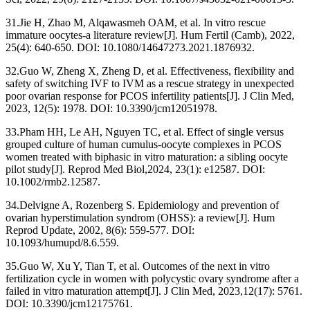
31.Jie H, Zhao M, Alqawasmeh OAM, et al. In vitro rescue
immature oocytes-a literature review[J]. Hum Fertil (Camb), 2022,
25(4): 640-650. DOI: 10.1080/14647273.2021.1876932.
32.Guo W, Zheng X, Zheng D, et al. Effectiveness, flexibility and
safety of switching IVF to IVM as a rescue strategy in unexpected
poor ovarian response for PCOS infertility patients[J]. J Clin Med,
2023, 12(5): 1978. DOI: 10.3390/jcm12051978.
33.Pham HH, Le AH, Nguyen TC, et al. Effect of single versus
grouped culture of human cumulus-oocyte complexes in PCOS
women treated with biphasic in vitro maturation: a sibling oocyte
pilot study[J]. Reprod Med Biol,2024, 23(1): e12587. DOI:
10.1002/rmb2.12587.
34.Delvigne A, Rozenberg S. Epidemiology and prevention of
ovarian hyperstimulation syndrom (OHSS): a review[J]. Hum
Reprod Update, 2002, 8(6): 559-577. DOI:
10.1093/humupd/8.6.559.
35.Guo W, Xu Y, Tian T, et al. Outcomes of the next in vitro
fertilization cycle in women with polycystic ovary syndrome after a
failed in vitro maturation attempt[J]. J Clin Med, 2023,12(17): 5761.
DOI: 10.3390/jcm12175761.