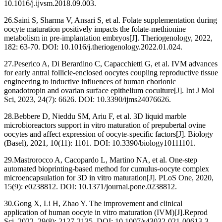
10.1016/j.ijvsm.2018.09.003.
26.Saini S, Sharma V, Ansari S, et al. Folate supplementation during
oocyte maturation positively impacts the folate-methionine
metabolism in pre-implantation embryos[J]. Theriogenology, 2022,
182: 63-70. DOI: 10.1016/j.theriogenology.2022.01.024.
27.Peserico A, Di Berardino C, Capacchietti G, et al. IVM advances
for early antral follicle-enclosed oocytes coupling reproductive tissue
engineering to inductive influences of human chorionic
gonadotropin and ovarian surface epithelium coculture[J]. Int J Mol
Sci, 2023, 24(7): 6626. DOI: 10.3390/ijms24076626.
28.Bebbere D, Nieddu SM, Ariu F, et al. 3D liquid marble
microbioreactors support in vitro maturation of prepubertal ovine
oocytes and affect expression of oocyte-specific factors[J]. Biology
(Basel), 2021, 10(11): 1101. DOI: 10.3390/biology10111101.
29.Mastrorocco A, Cacopardo L, Martino NA, et al. One-step
automated bioprinting-based method for cumulus-oocyte complex
microencapsulation for 3D in vitro maturation[J]. PLoS One, 2020,
15(9): e0238812. DOI: 10.1371/journal.pone.0238812.
30.Gong X, Li H, Zhao Y. The improvement and clinical
application of human oocyte in vitro maturation (IVM)[J].Reprod
Sci, 2022, 29(8): 2127-2135. DOI: 10.1007/s43032-021-00613-3.