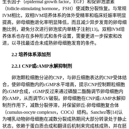
生长因子（epidermal growth factor，EGF）和促卵泡激素
（follicle-stimulating hormone，FSH）使减数分裂恢复。与常规
IVM相比，双相IVM培养体系的体外受精率和临床妊娠率明显
提高，卵母细胞退化率明显降低，而且减少异步发育的卵母细
胞比例，避免分次进行卵泡浆内单精子注射[13]。双相IVM培
养体系也存在多种形式和条件设置，需要更进一步探索和改
进，以寻找最适合未成熟卵母细胞发育的条件。
2.2 培养体系添加剂
2.2.1 CNP或cAMP水解抑制剂
卵泡颗粒细胞分泌的CNP，与卵丘细胞表达的CNP受体结
合，使卵母细胞内的cGMP水平增高，提示CNP控制颗粒细胞
的cGMP合成，cGMP反过来通过磷酸二酯酶调节卵母细胞内
的cAMP，从而调节GV破裂。卵母细胞在CNP或cAMP水解抑
制剂作用下，减数分裂停滞，并保留卵丘-卵母细胞复合体
（cumulus-oocyte complexes，COCs）结构。Sanchez等[14]认
为哺乳动物卵母细胞在减数分裂成熟期间大部分转录处于静止
状态，依赖于蛋白质合成和翻译后机制来完成核成熟，并在胚