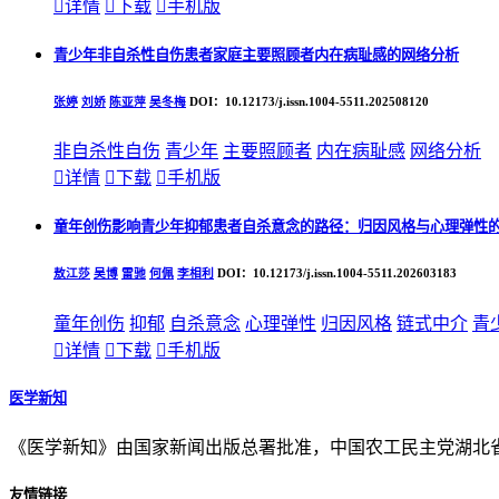

详情

下载

手机版
青少年非自杀性自伤患者家庭主要照顾者内在病耻感的网络分析
张婷
刘娇
陈亚萍
吴冬梅
DOI：10.12173/j.issn.1004-5511.202508120
非自杀性自伤
青少年
主要照顾者
内在病耻感
网络分析

详情

下载

手机版
童年创伤影响青少年抑郁患者自杀意念的路径：归因风格与心理弹性
敖江莎
吴博
雷驰
何佩
李相利
DOI：10.12173/j.issn.1004-5511.202603183
童年创伤
抑郁
自杀意念
心理弹性
归因风格
链式中介
青

详情

下载

手机版
医学新知
《医学新知》由国家新闻出版总署批准，中国农工民主党湖北
友情链接