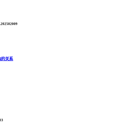
1.202502009
纳的关系
03