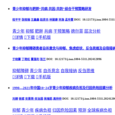
青少年抑郁与肥胖“共病-共因-共防”组合干预策略研发
桂平平
张晓瑞
王鑫鑫
赵彦杰
林骏康
宋逸
孟玲慧
DOI：10.12173/j.issn.1004-551
青少年
抑郁
肥胖
共病
干预策略
德尔菲
层次分析

详情

下载

手机版
青少年抑郁障碍患者自杀意念与抑郁、焦虑症状、反刍思维及自我接
于晓蕾
丁艳虹
董强利
张兰
DOI：10.12173/j.issn.1004-5511.202412096
抑郁障碍
青少年
自杀意念
自我接纳
反刍思维

详情

下载

手机版
1990—2021年中国10~24岁青少年抑郁疾病负担及归因危险因素分析
刘婧
徐斌
安景荣·安治国
吴瑞凯
高帅帅
DOI：10.12173/j.issn.1004-5511.2024120
抑郁
青少年
疾病负担
归因危险因素
预测
全球疾病负担