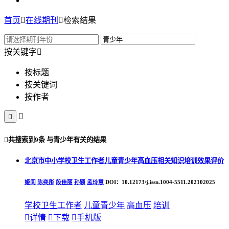
首页

在线期刊

检索结果
按关键字

按标题
按关键词
按作者



共搜索到
9条
与
青少年
有关的结果
北京市中小学校卫生工作者儿童青少年高血压相关知识培训效果评价
姬阆
陈奕彤
段佳丽
孙颖
孟玲慧
DOI：10.12173/j.issn.1004-5511.202102025
学校卫生工作者
儿童
青少年
高血压
培训

详情

下载

手机版