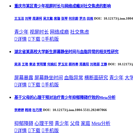
重庆市某区青少年视屏时长与网络成瘾对社交焦虑的影响
王玉洁
刘琴
周源柯
吴文懿
席璇
张琴
何宗蔚
罗杰
田雨
DOI：10.12173/j.issn.100
青少年
视屏时长
网络成瘾
社交焦虑

详情

下载

手机版
湖北省某高校大学新生屏幕静坐时间与血脂异常的相关性研究
吴涓
王艳
章进
贺明慧
何婉红
罗玉双
顾祎寒
郑晨阳
刘艳丽
王静
DOI：10.12173/j.
屏幕暴露
屏幕静坐时间
血脂异常
横断面研究
青少年
大

详情

下载

手机版
基于父母的心理干预对治疗青少年抑郁障碍疗效的Meta分析
李婷婷
韩琦
杜巧荣
DOI：10.12173/j.issn.1004-5511.202407066
抑郁障碍
心理干预
青少年
父母
家庭
Meta分析

详情

下载

手机版