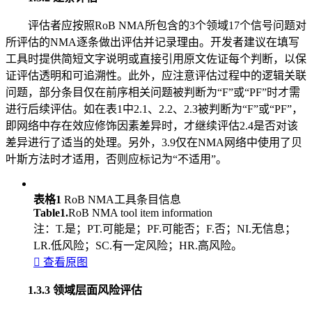
评估者应按照RoB NMA所包含的3个领域17个信号问题对
所评估的NMA逐条做出评估并记录理由。开发者建议在填写
工具时提供简短文字说明或直接引用原文佐证每个判断，以保
证评估透明和可追溯性。此外，应注意评估过程中的逻辑关联
问题，部分条目仅在前序相关问题被判断为“F”或“PF”时才需
进行后续评估。如在表1中2.1、2.2、2.3被判断为“F”或“PF”，
即网络中存在效应修饰因素差异时，才继续评估2.4是否对该
差异进行了适当的处理。另外，3.9仅在NMA网络中使用了贝
叶斯方法时才适用，否则应标记为“不适用”。
表格1
RoB NMA工具条目信息
Table1.
RoB NMA tool item information
注：T.是；PT.可能是；PF.可能否；F.否；NI.无信息；
LR.低风险；SC.有一定风险；HR.高风险。

查看原图
1.3.3 领域层面风险评估