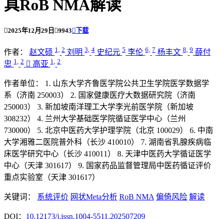
具RoB NMA解读

2025年12月29日

9943

下载
1,
2
3,
4
5
6,
7
8,
9
作者：
赵文硕
刘明
史纪元
李伦
杨丰文
薛付
1,
2
1,
2
忠

高亚
作者单位：
1. 山东大学齐鲁医学院公共卫生学院医学数据学
系（济南 250003）
2. 国家健康医疗大数据研究院（济南
250003）
3. 新加坡南洋理工大学李光前医学院（新加坡
308232）
4. 兰州大学基础医学院循证医学中心（兰州
730000）
5. 北京中医药大学护理学院（北京 100029）
6. 中南
大学湘雅二医院普外科（长沙 410010）
7. 湖南省乳腺疾病临
床医学研究中心（长沙 410011）
8. 天津中医药大学循证医学
中心（天津 301617）
9. 国家药品监督管理局中医药循证评价
重点实验室（天津 301617）
关键词：
系统评价
网状Meta分析
RoB NMA
偏倚风险
解读
DOI：
10.12173/j.issn.1004-5511.202507209