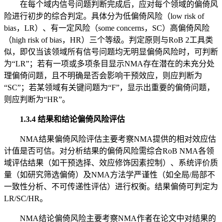
在每个域内信号问题判断完成后，应对每个领域的偏倚风
险进行初步的综合判定。具体分为低偏倚风险（low risk of
bias，LR）、有一定风险（some concerns，SC）高偏倚风险
（high risk of bias，HR）三个等级。判定原则与RoB 2工具类
似，即仅当该领域所有信号问题均无明显偏倚风险时，可判断
为“LR”；若有一项或多项条目显示NMA存在潜在的未充分处
理偏倚问题，且不明确是否会影响干预效应，则应判断为
“SC”；若某领域有关键问题为“F”，显示出重要的偏倚问题，
则应判断为“HR”。
1.3.4 结果和结论偏倚风险评估
NMA结果偏倚风险评估主要考察NMA提供的相对效应估
计值是否可信。对分析结果的偏倚风险需综合RoB NMA各领
域评估结果（如干预选择、效应修饰因素控制）、系统评价质
量（如研究筛选偏倚）及NMA方法学严谨性（如全局/局部不
一致性分析、不可传递性评估）进行权衡。结果偏倚可判定为
LR/SC/HR。
NMA结论偏倚风险主要考察NMA作者在论文中对结果的