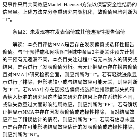
见事件采用共同效应Mantel–Haenszel方法以保留安全性结局的
信息量。上述方法充分尊重研究内随机化，故偏倚风险判断为
“T”。
条目2：未发现存在发表偏倚或其他选择性报告偏倚
解读：本条目评估NMA是否存在发表偏倚或选择性报告
偏倚。与“干预措施和网状图”领域中条目2主要关注预先计划
的干预有无遗漏不同，本条目关注过程中有无未纳入的研究或
结果，是否进行了发表偏倚分析。若无证据显示存在报告偏倚
且对NMA中研究检索全面，则应判断为“T”。若有轻微迹象显
示进行了排除，但影响较小或与结局效应可能无关，则应判断
为“PT”。若NMA中存在因报告偏倚或选择性排除而缺失的符
合纳入标准的研究且这些缺失研究在结果上存在系统性不同，
或缺失数量过大而影响结局效应，则应判断为“PF”。若有确切
证据显示NMA中存在因发表偏倚或选择性排除，而对结局效
应产生了错误估计的情况，则应判断为“F”；若现有信息未显
示是否存在可能影响结局效应估计的发表偏倚或选择性排除，
则应判断为“NI”。