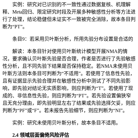
实例：研究对已识别的不一致性通过数据复核、机理解
释、Meta回归、限定研究时段及开展多种敏感性分析等方法进
行了处理，结论稳健但未证实不一致被完全消除，故本条目判
断为“PT”。
条目9：若采用贝叶斯分析，所用先验分布设置是合适的
解读：本条目针对使用贝叶斯统计模型开展NMA的情
况，要求确认贝叶斯先验是否合理，作者是否进行了先验敏感
性分析，且不同先验下结果是否保持稳定。若NMA未使用贝
叶斯方法则本条目可判断为“不适用”。若使用了信息性先验，
且有证据显示先验合理并在敏感性分析中测试了不同先验影
响，即先验对结论无实质影响，则应判断为“T”。若使用了现
成的、非信息性先验，则应判断为“PT”。若先验设置偏狭窄
且无充分理由，即先验明显左右了结果或先验选择欠妥，则应
判断为“PF”或“F”。若未报告先验细节，则应判断为“NI”。
实例：研究未使用贝叶斯分析，故本条目不适用。
2.4 领域层面偏倚风险评估