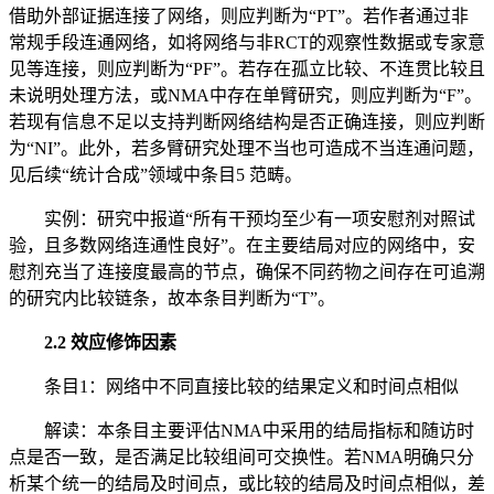
借助外部证据连接了网络，则应判断为“PT”。若作者通过非
常规手段连通网络，如将网络与非RCT的观察性数据或专家意
见等连接，则应判断为“PF”。若存在孤立比较、不连贯比较且
未说明处理方法，或NMA中存在单臂研究，则应判断为“F”。
若现有信息不足以支持判断网络结构是否正确连接，则应判断
为“NI”。此外，若多臂研究处理不当也可造成不当连通问题，
见后续“统计合成”领域中条目5 范畴。
实例：研究中报道“所有干预均至少有一项安慰剂对照试
验，且多数网络连通性良好”。在主要结局对应的网络中，安
慰剂充当了连接度最高的节点，确保不同药物之间存在可追溯
的研究内比较链条，故本条目判断为“T”。
2.2 效应修饰因素
条目1：网络中不同直接比较的结果定义和时间点相似
解读：本条目主要评估NMA中采用的结局指标和随访时
点是否一致，是否满足比较组间可交换性。若NMA明确只分
析某个统一的结局及时间点，或比较的结局及时间点相似，差