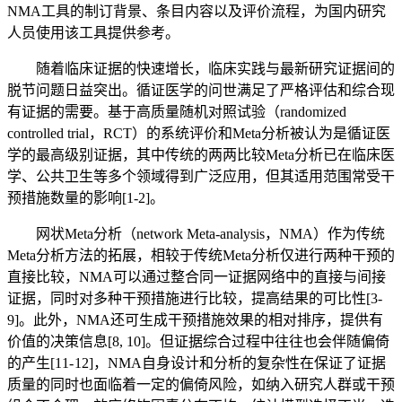
NMA工具的制订背景、条目内容以及评价流程，为国内研究
人员使用该工具提供参考。
随着临床证据的快速增长，临床实践与最新研究证据间的
脱节问题日益突出。循证医学的问世满足了严格评估和综合现
有证据的需要。基于高质量随机对照试验（randomized
controlled trial，RCT）的系统评价和Meta分析被认为是循证医
学的最高级别证据，其中传统的两两比较Meta分析已在临床医
学、公共卫生等多个领域得到广泛应用，但其适用范围常受干
预措施数量的影响[1-2]。
网状Meta分析（network Meta-analysis，NMA）作为传统
Meta分析方法的拓展，相较于传统Meta分析仅进行两种干预的
直接比较，NMA可以通过整合同一证据网络中的直接与间接
证据，同时对多种干预措施进行比较，提高结果的可比性[3-
9]。此外，NMA还可生成干预措施效果的相对排序，提供有
价值的决策信息[8, 10]。但证据综合过程中往往也会伴随偏倚
的产生[11- 12]，NMA自身设计和分析的复杂性在保证了证据
质量的同时也面临着一定的偏倚风险，如纳入研究人群或干预