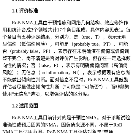
1.1 评价标准
RoB NMA工具由干预措施和网络几何结构、效应修饰作
用和统计合成3个领域共计17个条目组成，具体内容见表1。每
个条目有五种评定结果，分别为：是（true，T），表示无明
显偏倚（低偏倚风险）；可能是（probably true，PT）、可能
否（probably false，PF），表示存在未明确潜在偏倚或偏倚调
整不完全、尚不清楚是否对评价产生影响，但存在一定选择倾
向性的情况；否（false，F），表示有明确偏倚问题（高偏倚
风险）；无信息（no information，NI），表示根据现有信息尚
不能做出倾向性判断。面对信息不足时，RoB NMA工具鼓励
评估者尽量做出倾向性判断（“可能是”“可能否”），而非频繁
使用“无信息”选项，以增强评估的区分度。
1.2 适用范围
RoB NMA工具目前针对的是干预性NMA。对于诊断试验
准确性或预后因素的NMA，因偏倚来源不同，不属于RoB
NMA工具适用范围。RoB NMA工具评估对象是“单项