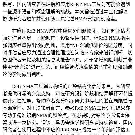
撰写，国内研究者在理解和应用RoB NMA工具时可能会遇到
一些源于语言和概念理解的挑战。本文旨在通过本土化解读，
协助研究者理解并使用该工具完善NMA研究的规范度。
在应用RoB NMA过程中应避免问题僵化，如有时评估者
面对信息不足，可能倾向于频繁使用“NI”。但RoB NMA指南
强调应尽量做出倾向判断，滥用“NI”会减低评价的区分度。同
时评估者应尽力通过合理推理或咨询临床专家来进行判断，切
忌因作者未提及相关信息就报告“NI”。对于领域风险判断并非
使用“计点法”进行汇总，而应综合考虑偏倚的严重程度和对结
论的影响做出判断。
RoB NMA工具通过构建的17项结构化信号条目，为研究
者提供可靠的方法支持，可在研究设计阶段和结果解释环节提
供针对性指导，帮助作者充分揭示研究中存在的潜在局限性与
不确定性。对于决策者而言，参考RoB NMA工具评估结果亦
有助于精准识别NMA的风险点，在必要时对结论予以慎重保
留或进一步核实。但该工具仍需多学科研究者持续验证，国内
研究者在使用过程中不应将RoB NMA视为一个单纯的评估工