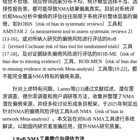
组合不合理、效应修饰因素分布不均、统计模型选择不当、选
择性报告等，都可能导致NMA结果偏离真实。目前对系统评
价和Meta分析中偏倚的评估往往局限于系统评价整体层面的偏
倚，如ROBIS（risk of bias in systematic reviews）工具和
AMSTAR 2（a measurement tool to assess systematic reviews 2）
[13-16]，或对所纳入研究的偏倚风险进行评估的RoB
2（revised Cochrane risk of bias tool for randomised trials）工具
[17-18]，及对证据缺失偏倚风险进行评估的ROB-ME（risk of
bias due to missing evidence）工具、ROB-MEN（risk of bias due
to missing evidence in network Meta- analysis）工具等[19-22]，都
不能完全覆盖NMA特有的偏倚来源。
针对上述特有问题，Lunny等[23]通过文献综述、潜在需
求调查、德尔菲调查和用户调研等方法，收集并整理了NMA
潜在偏倚来源，并经多轮讨论形成条目框架，于2025年制定出
针对NMA的偏倚风险评估工具RoB NMA（risk of bias in
network Meta-analysis）。本文旨在对RoB NMA工具进行系统
解读，以助国内研究者准确应用，提升NMA研究质量。
1 RoB NMA工具简介与评估方法