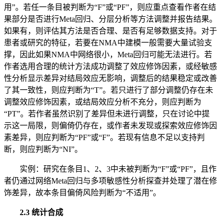
用”。若任一条目被判断为“F”或“PF”，则应重点查看作者在结
果部分是否进行Meta回归、分层分析等方法调整并报告结果。
如果有，则评估其方法是否合理、是否有足够数据支持。对于
患者或研究的特征，若要在NMA中建模一般需要大量试验支
撑，因此如果NMA中网络很小，Meta回归可能无法进行。若
作者选用合理的统计方法成功调整了效应修饰因素，或经敏感
性分析显示差异对结局效应无影响，调整后的结果稳定或改善
了其一致性，则应判断为“T”。若只进行了部分调整仍存在未
调整效应修饰因素，或结局效应分析不充分，则应判断为
“PT”。若作者虽然识别了差异但未进行调整，只在讨论中提
示这一局限，则偏倚仍存在，或作者未发现或探索效应修饰因
素差异，则应判断为“PF”或“F”。若现有信息不足以支持判
断，则应判断为“NI”。
实例：研究在条目1、2、3中未被判断为“F”或“PF”，且作
者仍通过网络Meta回归与多项敏感性分析探查并处理了潜在修
饰差异，故本条目偏倚风险判断为“不适用”。
2.3 统计合成