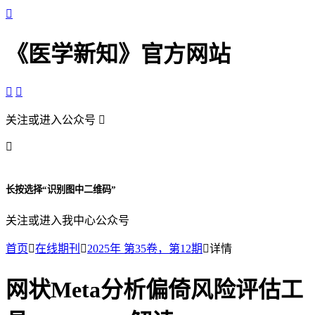

《医学新知》官方网站


关注或进入公众号


长按选择“识别图中二维码”
关注或进入我中心公众号
首页

在线期刊

2025年 第35卷，第12期

详情
网状Meta分析偏倚风险评估工