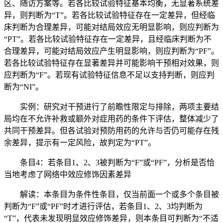
区、随访方案等。若各比较试验特征基本均衡，无显著系统差
异，则判断为“T”。若各比较试验特征存在一定差异，但经临
床判断为合理差异，可能对结局效应无明显影响，则应判断为
“PT”。若各比较试验特征存在一定差异，且经临床判断为不
合理差异，可能对结局效应产生明显影响，则应判断为“PF”。
若各比较试验特征存在显著差异并可能影响干预相对效果，则
应判断为“F”。若现有试验特征信息不足以支持判断，则应判
断为“NI”。
实例：研究对干预进行了前瞻性限定与排除，两项主要结
局均在不允许补救或额外对症用药的条件下评估，整体减少了
共同干预差异。但各试验对预防用药的允许与否仍可能存在残
余差异，提示有一定风险，故判定为“PT”。
条目4：若条目1、2、3被判断为“F”或“PF”，分析是否恰
当地考虑了网络中效应修饰因素差异
解读：本条目为条件性条目，仅当前面一个或多个条目被
判断为“F”或“PF”时才进行评估，若条目1、2、3均判断为
“T”，代表未发现明显效应修饰差异，则本条目可判断为“不适