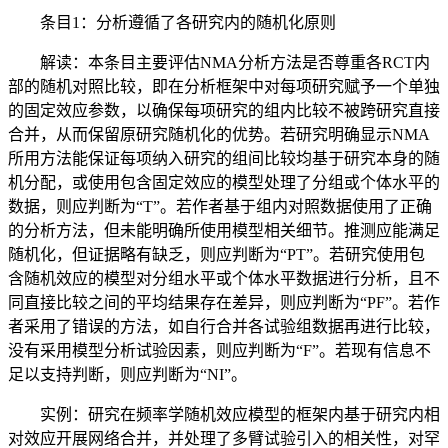
条目1：分析遵循了各研究内的随机化原则
解读：本条目主要评估NMA分析方法是否尊重各RCT内
部的随机对照比较，即在分析框架中对每项研究赋予一个单独
的固定效应参数，以确保每项研究的组内比较不被跨研究直接
合并，从而保留原研究随机化的优势。若研究明确显示NMA
所用方法能保证每项纳入研究的组间比较均基于研究本身的随
机分配，或使用包含固定效应的模型处理了分组或个体水平的
数据，则应判断为“T”。若作者基于组内对照数据使用了正确
的分析方法，但未能明确所使用模型相关细节。推测应能满足
随机化，但证据略有缺乏，则应判断为“PT”。若研究使用包
含随机效应的模型对分组水平或个体水平数据进行分析，且不
同直接比较之间的平均结果存在差异，则应判断为“PF”。若作
者采用了错误的方法，如自行合并各试验组数据再进行比较，
没有采用模型分析试验因素，则应判断为“F”。若现有信息不
足以支持判断，则应判断为“NI”。
实例：研究在频率学随机效应模型的框架内基于研究内相
对效应开展网络合并，并处理了多臂试验引入的相关性，对罕