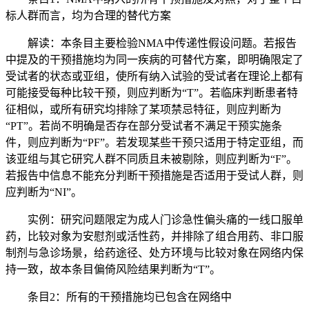
标人群而言，均为合理的替代方案
解读：本条目主要检验NMA中传递性假设问题。若报告
中提及的干预措施均为同一疾病的可替代方案，即明确限定了
受试者的状态或亚组，使所有纳入试验的受试者在理论上都有
可能接受每种比较干预，则应判断为“T”。若临床判断患者特
征相似，或所有研究均排除了某项禁忌特征，则应判断为
“PT”。若尚不明确是否存在部分受试者不满足干预实施条
件，则应判断为“PF”。若发现某些干预只适用于特定亚组，而
该亚组与其它研究人群不同质且未被剔除，则应判断为“F”。
若报告中信息不能充分判断干预措施是否适用于受试人群，则
应判断为“NI”。
实例：研究问题限定为成人门诊急性偏头痛的一线口服单
药，比较对象为安慰剂或活性药，并排除了组合用药、非口服
制剂与急诊场景，给药途径、处方环境与比较对象在网络内保
持一致，故本条目偏倚风险结果判断为“T”。
条目2：所有的干预措施均已包含在网络中