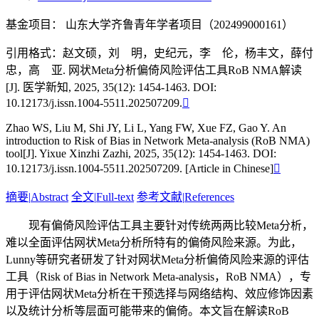
基金项目：
山东大学齐鲁青年学者项目（202499000161）
引用格式：
赵文硕，刘 明，史纪元，李 伦，杨丰文，薛付
忠，高 亚. 网状Meta分析偏倚风险评估工具RoB NMA解读
[J]. 医学新知, 2025, 35(12): 1454-1463. DOI:
10.12173/j.issn.1004-5511.202507209.

Zhao WS, Liu M, Shi JY, Li L, Yang FW, Xue FZ, Gao Y. An
introduction to Risk of Bias in Network Meta-analysis (RoB NMA)
tool[J]. Yixue Xinzhi Zazhi, 2025, 35(12): 1454-1463. DOI:
10.12173/j.issn.1004-5511.202507209. [Article in Chinese]

摘要
|
Abstract
全文
|
Full-text
参考文献
|
References
现有偏倚风险评估工具主要针对传统两两比较Meta分析，
难以全面评估网状Meta分析所特有的偏倚风险来源。为此，
Lunny等研究者研发了针对网状Meta分析偏倚风险来源的评估
工具（Risk of Bias in Network Meta-analysis，RoB NMA），专
用于评估网状Meta分析在干预选择与网络结构、效应修饰因素
以及统计分析等层面可能带来的偏倚。本文旨在解读RoB