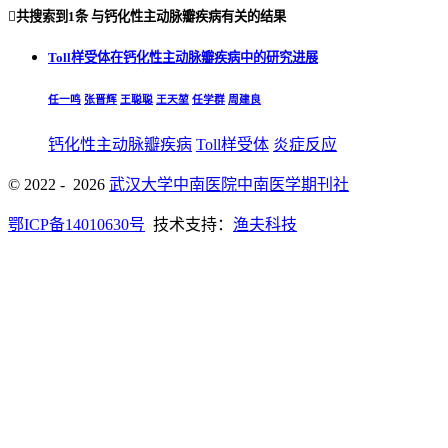

共搜索到
1条
与
钙化性主动脉瓣疾病
有关的结果
Toll样受体在钙化性主动脉瓣疾病中的研究进展
任一鸣
张晋辉
王聪聪
王天堃
任学群
周建良
钙化性主动脉瓣疾病
Toll样受体
炎症反应
© 2022 - 2026
武汉大学中南医院中南医学期刊社
鄂ICP备14010630号
技术支持：
渔夫科技