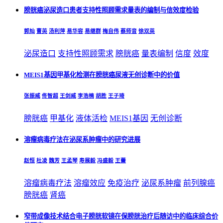
膀胱癌泌尿造口患者支持性照顾需求量表的编制与信效度检验
郭灿
曹英
汤利萍
易华容
易继群
梅自伟
蔡师音
徐双英
泌尿造口
支持性照顾需求
膀胱癌
量表编制
信度
效度
MEIS1基因甲基化检测在膀胱癌尿液无创诊断中的价值
张振威
佟智超
王剑威
李浩楠
胡胜
王子琦
膀胱癌
甲基化
液体活检
MEIS1基因
无创诊断
溶瘤病毒疗法在泌尿系肿瘤中的研究进展
赵恒
杜凌
魏芳
王孟琴
寿展毅
冯盛毅
王蕾
溶瘤病毒疗法
溶瘤效应
免疫治疗
泌尿系肿瘤
前列腺癌
膀胱癌
肾癌
窄带成像技术结合电子膀胱软镜在保膀胱治疗后随访中的临床综合价