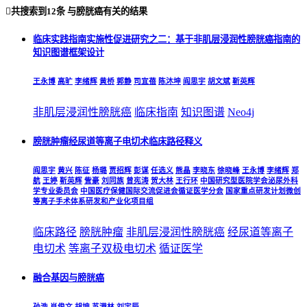

共搜索到
12条
与
膀胱癌
有关的结果
临床实践指南实施性促进研究之二：基于非肌层浸润性膀胱癌指南的
知识图谱框架设计
王永博
高旷
李绪辉
黄桥
郭静
司宜蓓
陈沐坤
阎思宇
胡文斌
靳英辉
非肌层浸润性
膀胱癌
临床指南
知识图谱
Neo4j
膀胱肿瘤经尿道等离子电切术临床路径释义
阎思宇
黄兴
陈征
杨璐
贾招辉
彭谋
任选义
熊晶
李晓东
徐晓峰
王永博
李绪辉
郑
航
王婷
靳英辉
訾豪
刘同族
曾宪涛
贺大林
王行环
中国研究型医院学会泌尿外科
学专业委员会
中国医疗保健国际交流促进会循证医学分会
国家重点研发计划微创
等离子手术体系研发和产业化项目组
临床路径
膀胱肿瘤
非肌层浸润性
膀胱癌
经尿道等离子
电切术
等离子双极电切术
循证医学
融合基因与膀胱癌
孙浩
肖俊文
胡坤
苏港林
刘宇辰