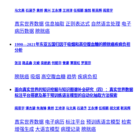
马文昊
石涵予
黄桥
黄兴
王永博
王诗淳
任相颖
施悦
靳英辉
阎思宇
真实世界数据
信息抽取
正则表达式
自然语言处理
电子
病历数据
膀胱癌
1990—2021年东亚五国归因于吸烟和高空腹血糖的膀胱癌疾病负担
分析
张洁
路孟鑫
文峻
栾航航
何韶华
訾豪
覃丽虹
罗丽莎
膀胱癌
吸烟
高空腹血糖
趋势
疾病负担
面向真实世界的知识挖掘与知识图谱补全研究（四）：真实世界数据
标注平台搭建及基于预训练语言模型的自动化抽取方法探索
阎思宇
谭杰骏
朱海锋
黄桥
王诗淳
马文昊
石涵予
王永博
任相颖
胡文斌
靳英辉
真实世界数据
电子病历
标注平台
预训练语言模型
检索
增强生成
大语言模型
病理记录
膀胱癌