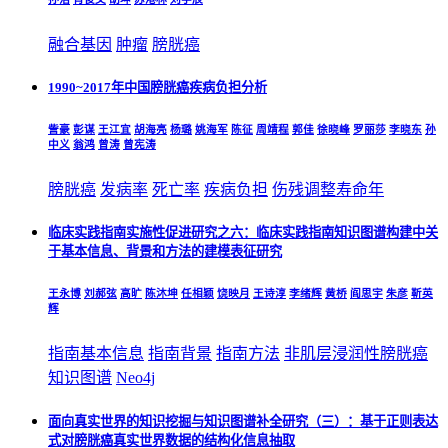
融合基因
肿瘤
膀胱癌
1990~2017年中国膀胱癌疾病负担分析
訾豪
彭谋
王江宜
胡海亮
杨璐
姚海军
陈征
周靖程
郭佳
徐晓峰
罗丽莎
李晓东
孙
中义
翁鸿
曾涛
曾宪涛
膀胱癌
发病率
死亡率
疾病负担
伤残调整寿命年
临床实践指南实施性促进研究之六：临床实践指南知识图谱构建中关
于基本信息、背景和方法的建模表征研究
王永博
刘郝弦
高旷
陈沐坤
任相颖
饶映月
王诗淳
李绪辉
黄桥
阎思宇
朱彦
靳英
辉
指南基本信息
指南背景
指南方法
非肌层浸润性
膀胱癌
知识图谱
Neo4j
面向真实世界的知识挖掘与知识图谱补全研究（三）：基于正则表达
式对膀胱癌真实世界数据的结构化信息抽取