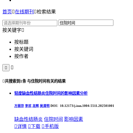
首页

在线期刊

检索结果
按关键字

按标题
按关键词
按作者



共搜索到
1条
与
住院时间
有关的结果
轻度缺血性结肠炎住院时间的影响因素分析
方丽莎
李欢
龙辉
吴清明
DOI：10.12173/j.issn.1004-5511.202501001
缺血性结肠炎
住院时间
影响因素

详情

下载

手机版