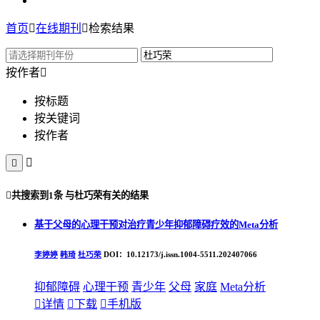
首页

在线期刊

检索结果
按作者

按标题
按关键词
按作者



共搜索到
1条
与
杜巧荣
有关的结果
基于父母的心理干预对治疗青少年抑郁障碍疗效的Meta分析
李婷婷
韩琦
杜巧荣
DOI：10.12173/j.issn.1004-5511.202407066
抑郁障碍
心理干预
青少年
父母
家庭
Meta分析

详情

下载

手机版