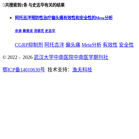

共搜索到
1条
与
史志华
有关的结果
阿托吉泮预防性治疗偏头痛有效性和安全性的Meta分析
佘浪
蔡俊龙
汤丽芝
史志华
CGRP抑制剂
阿托吉泮
偏头痛
Meta分析
有效性
安全性
© 2022 - 2026
武汉大学中南医院中南医学期刊社
鄂ICP备14010630号
技术支持：
渔夫科技