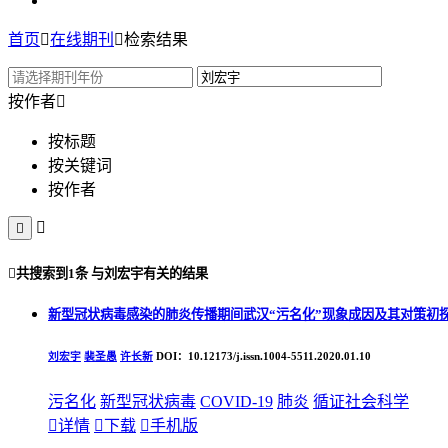
首页

在线期刊

检索结果
按作者

按标题
按关键词
按作者



共搜索到
1条
与
刘宏宇
有关的结果
新型冠状病毒感染的肺炎传播期间武汉“污名化”现象成因及其对策初
刘宏宇
裴圣愚
许长新
DOI：10.12173/j.issn.1004-5511.2020.01.10
污名化
新型冠状病毒
COVID-19
肺炎
循证社会科学

详情

下载

手机版