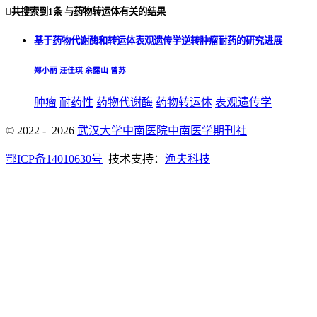

共搜索到
1条
与
药物转运体
有关的结果
基于药物代谢酶和转运体表观遗传学逆转肿瘤耐药的研究进展
郑小丽
汪佳琪
余露山
曾苏
肿瘤
耐药性
药物代谢酶
药物转运体
表观遗传学
© 2022 - 2026
武汉大学中南医院中南医学期刊社
鄂ICP备14010630号
技术支持：
渔夫科技