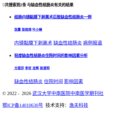

共搜索到
2条
与
缺血性结肠炎
有关的结果
结肠内镜黏膜下剥离术后致缺血性结肠炎一例
张露
张晓琦
叶小峰
内镜黏膜下剥离术
缺血性结肠炎
病例报道
轻度缺血性结肠炎住院时间的影响因素分析
方丽莎
李欢
龙辉
吴清明
缺血性结肠炎
住院时间
影响因素
© 2022 - 2026
武汉大学中南医院中南医学期刊社
鄂ICP备14010630号
技术支持：
渔夫科技