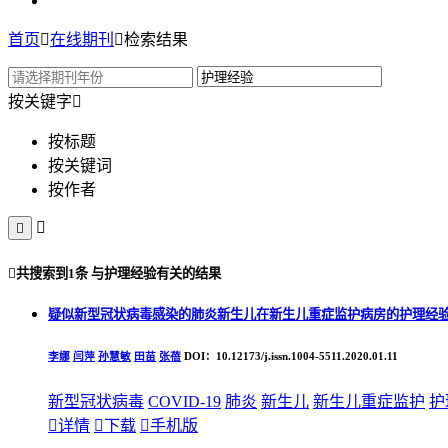
首页

在线期刊

检索结果
按关键字

按标题
按关键词
按作者



共搜索到
1条
与
护理经验
有关的结果
疑似新型冠状病毒感染的肺炎新生儿在新生儿重症监护病房的护理经
李娜
闫萍
孙慧敏
田苗
张蓓
DOI：10.12173/j.issn.1004-5511.2020.01.11
新型冠状病毒
COVID-19
肺炎
新生儿
新生儿重症监护
护

详情

下载

手机版