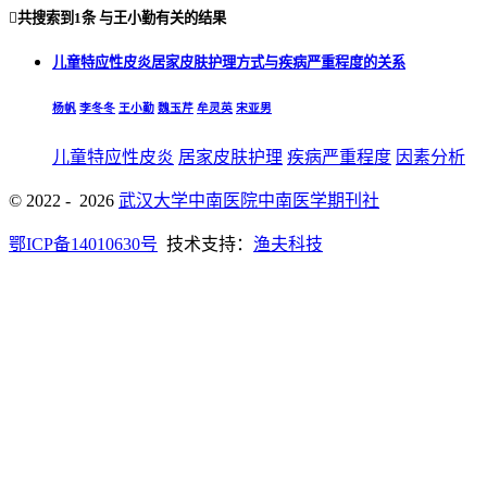

共搜索到
1条
与
王小勤
有关的结果
儿童特应性皮炎居家皮肤护理方式与疾病严重程度的关系
杨帆
李冬冬
王小勤
魏玉芹
牟灵英
宋亚男
儿童特应性皮炎
居家皮肤护理
疾病严重程度
因素分析
© 2022 - 2026
武汉大学中南医院中南医学期刊社
鄂ICP备14010630号
技术支持：
渔夫科技