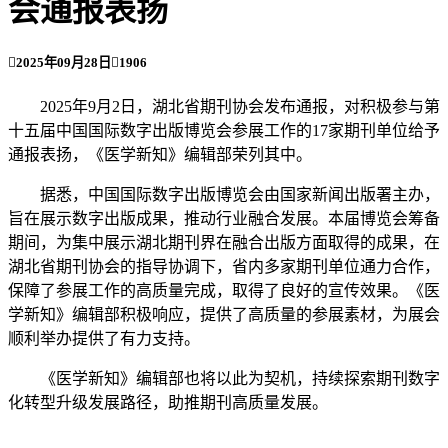
会通报表扬

2025年09月28日

1906
2025年9月2日，湖北省期刊协会发布通报，对积极参与第
十五届中国国际数字出版博览会参展工作的17家期刊单位给予
通报表扬，《医学新知》编辑部荣列其中。
据悉，中国国际数字出版博览会由国家新闻出版署主办，
旨在展示数字出版成果，推动行业融合发展。本届博览会筹备
期间，为集中展示湖北期刊界在融合出版方面取得的成果，在
湖北省期刊协会的指导协调下，省内多家期刊单位通力合作，
保障了参展工作的高质量完成，取得了良好的宣传效果。《医
学新知》编辑部积极响应，提供了高质量的参展素材，为展会
顺利举办提供了有力支持。
《医学新知》编辑部也将以此为契机，持续探索期刊数字
化转型升级发展路径，助推期刊高质量发展。