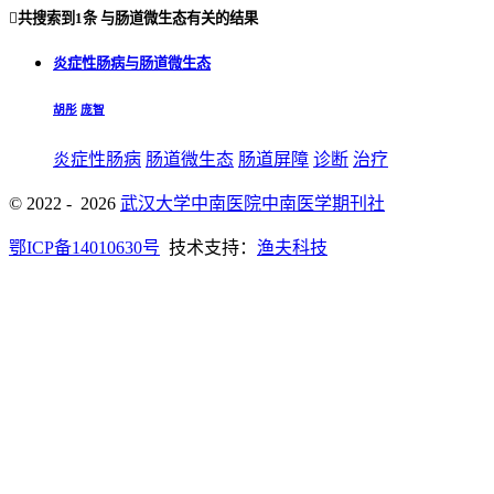

共搜索到
1条
与
肠道微生态
有关的结果
炎症性肠病与肠道微生态
胡彤
庞智
炎症性肠病
肠道微生态
肠道屏障
诊断
治疗
© 2022 - 2026
武汉大学中南医院中南医学期刊社
鄂ICP备14010630号
技术支持：
渔夫科技