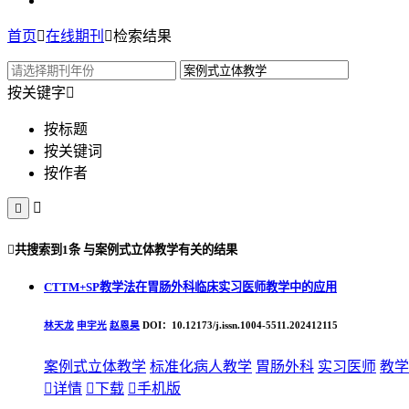
首页

在线期刊

检索结果
按关键字

按标题
按关键词
按作者



共搜索到
1条
与
案例式立体教学
有关的结果
CTTM+SP教学法在胃肠外科临床实习医师教学中的应用
林天龙
申宇光
赵恩昊
DOI：10.12173/j.issn.1004-5511.202412115
案例式立体教学
标准化病人教学
胃肠外科
实习医师
教学

详情

下载

手机版