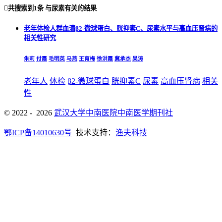

共搜索到
1条
与
尿素
有关的结果
老年体检人群血清β2-微球蛋白、胱抑素C、尿素水平与高血压肾病的
相关性研究
朱莉
付霞
毛明英
马燕
王育梅
徐洪霞
冀承杰
吴涛
老年人
体检
β2-微球蛋白
胱抑素C
尿素
高血压肾病
相关
性
© 2022 - 2026
武汉大学中南医院中南医学期刊社
鄂ICP备14010630号
技术支持：
渔夫科技