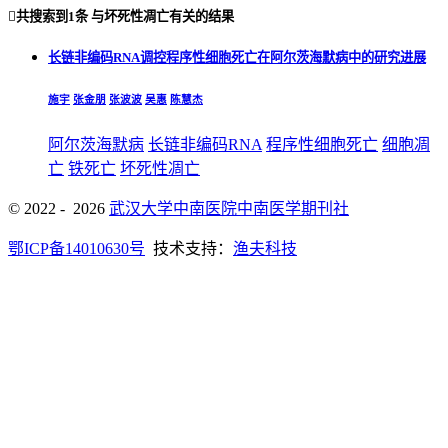

共搜索到
1条
与
坏死性凋亡
有关的结果
长链非编码RNA调控程序性细胞死亡在阿尔茨海默病中的研究进展
施宇
张金朋
张波波
吴惠
陈慧杰
阿尔茨海默病
长链非编码RNA
程序性细胞死亡
细胞凋
亡
铁死亡
坏死性凋亡
© 2022 - 2026
武汉大学中南医院中南医学期刊社
鄂ICP备14010630号
技术支持：
渔夫科技