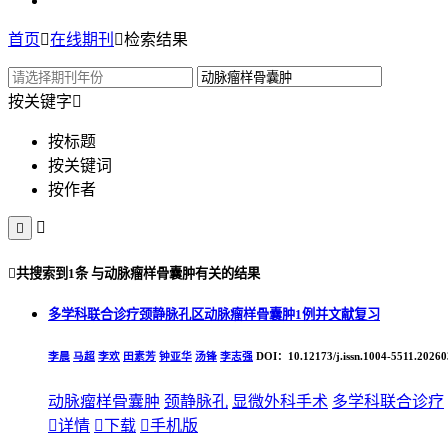
首页

在线期刊

检索结果
按关键字

按标题
按关键词
按作者



共搜索到
1条
与
动脉瘤样骨囊肿
有关的结果
多学科联合诊疗颈静脉孔区动脉瘤样骨囊肿1例并文献复习
李晨
马超
李欢
田素芳
钟亚华
汤锋
李志强
DOI：10.12173/j.issn.1004-5511.2026
动脉瘤样骨囊肿
颈静脉孔
显微外科手术
多学科联合诊疗

详情

下载

手机版