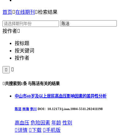
首页

在线期刊

检索结果
按作者

按标题
按关键词
按作者



共搜索到
1条
与
陈洁
有关的结果
中山市40岁及以上居民高血压影响因素的差异性分析
陈洁
林海
李川
DOI：10.12173/j.issn.1004-5511.202411198
高血压
危险因素
年龄
性别

详情

下载

手机版