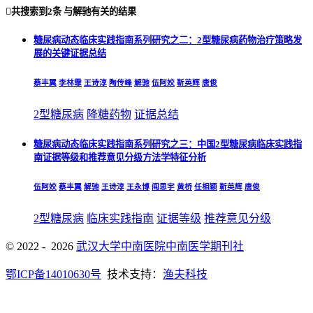

共搜索到
2条
与
解驰
有关的结果
糖尿病动态临床实践指南系列研究之二：2型糖尿病药物治疗策略发
展的关键证据总结
蔡丰翼
李林霏
王诗淳
陶传峰
解驰
伍阿姣
靳英辉
唐俊
2型糖尿病
降糖药物
证据总结
糖尿病动态临床实践指南系列研究之三：中国2型糖尿病临床实践指
南证据等级和推荐意见分级方法学特征分析
伍阿姣
蔡丰翼
解驰
王诗淳
王永博
阎思宇
黄桥
任相颖
靳英辉
唐俊
2型糖尿病
临床实践指南
证据等级
推荐意见分级
© 2022 - 2026
武汉大学中南医院中南医学期刊社
鄂ICP备14010630号
技术支持：
渔夫科技