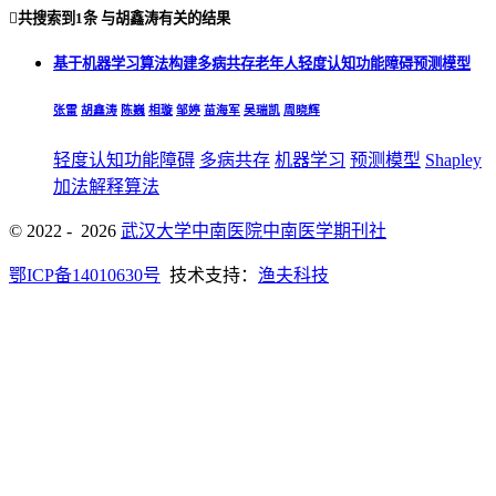

共搜索到
1条
与
胡鑫涛
有关的结果
基于机器学习算法构建多病共存老年人轻度认知功能障碍预测模型
张雷
胡鑫涛
陈巍
相璇
邹婷
苗海军
吴瑞凯
周晓辉
轻度认知功能障碍
多病共存
机器学习
预测模型
Shapley
加法解释算法
© 2022 - 2026
武汉大学中南医院中南医学期刊社
鄂ICP备14010630号
技术支持：
渔夫科技