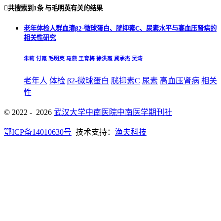

共搜索到
1条
与
毛明英
有关的结果
老年体检人群血清β2-微球蛋白、胱抑素C、尿素水平与高血压肾病的
相关性研究
朱莉
付霞
毛明英
马燕
王育梅
徐洪霞
冀承杰
吴涛
老年人
体检
β2-微球蛋白
胱抑素C
尿素
高血压肾病
相关
性
© 2022 - 2026
武汉大学中南医院中南医学期刊社
鄂ICP备14010630号
技术支持：
渔夫科技