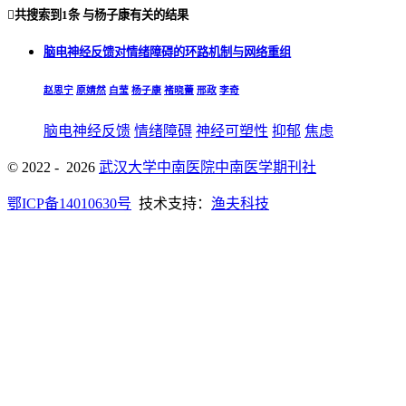

共搜索到
1条
与
杨子康
有关的结果
脑电神经反馈对情绪障碍的环路机制与网络重组
赵思宁
原婧然
白莹
杨子康
褚晓蕾
邢政
李奇
脑电神经反馈
情绪障碍
神经可塑性
抑郁
焦虑
© 2022 - 2026
武汉大学中南医院中南医学期刊社
鄂ICP备14010630号
技术支持：
渔夫科技