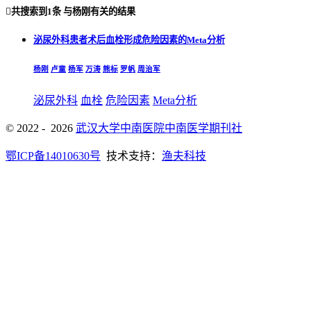

共搜索到
1条
与
杨刚
有关的结果
泌尿外科患者术后血栓形成危险因素的Meta分析
杨刚
卢童
杨军
万涛
熊标
罗帆
周治军
泌尿外科
血栓
危险因素
Meta分析
© 2022 - 2026
武汉大学中南医院中南医学期刊社
鄂ICP备14010630号
技术支持：
渔夫科技