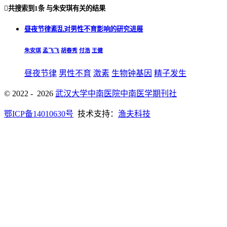

共搜索到
1条
与
朱安琪
有关的结果
昼夜节律紊乱对男性不育影响的研究进展
朱安琪
孟飞飞
胡春秀
付浩
王健
昼夜节律
男性不育
激素
生物钟基因
精子发生
© 2022 - 2026
武汉大学中南医院中南医学期刊社
鄂ICP备14010630号
技术支持：
渔夫科技