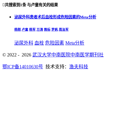

共搜索到
1条
与
卢童
有关的结果
泌尿外科患者术后血栓形成危险因素的Meta分析
杨刚
卢童
杨军
万涛
熊标
罗帆
周治军
泌尿外科
血栓
危险因素
Meta分析
© 2022 - 2026
武汉大学中南医院中南医学期刊社
鄂ICP备14010630号
技术支持：
渔夫科技