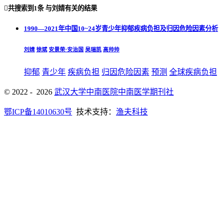

共搜索到
1条
与
刘婧
有关的结果
1990—2021年中国10~24岁青少年抑郁疾病负担及归因危险因素分析
刘婧
徐斌
安景荣·安治国
吴瑞凯
高帅帅
抑郁
青少年
疾病负担
归因危险因素
预测
全球疾病负担
© 2022 - 2026
武汉大学中南医院中南医学期刊社
鄂ICP备14010630号
技术支持：
渔夫科技