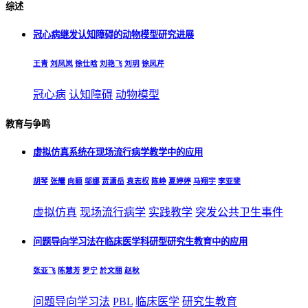
综述
冠心病继发认知障碍的动物模型研究进展
王青
刘凤岚
徐仕晗
刘艳飞
刘玥
徐凤芹
冠心病
认知障碍
动物模型
教育与争鸣
虚拟仿真系统在现场流行病学教学中的应用
胡琴
张耀
向颖
邬娜
贾潇岳
袁志权
陈峥
夏婷婷
马翔宇
李亚斐
虚拟仿真
现场流行病学
实践教学
突发公共卫生事件
问题导向学习法在临床医学科研型研究生教育中的应用
张亚飞
陈慧芳
罗宁
於文丽
赵秋
问题导向学习法
PBL
临床医学
研究生教育