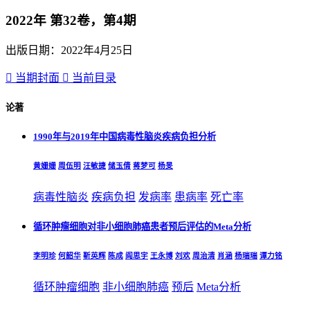
2022年 第32卷，第4期
出版日期：2022年4月25日

当期封面

当前目录
论著
1990年与2019年中国病毒性脑炎疾病负担分析
黄姗姗
周伍明
汪敏捷
储玉倩
蒋梦可
杨旻
病毒性脑炎
疾病负担
发病率
患病率
死亡率
循环肿瘤细胞对非小细胞肺癌患者预后评估的Meta分析
李明珍
何韶华
靳英辉
陈成
阎思宇
王永博
刘欢
周治清
肖涵
杨瑞瑞
谭力铭
循环肿瘤细胞
非小细胞肺癌
预后
Meta分析